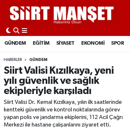
GÜNDEM
Siirt Nöbetçi Eczaneler
EĞİTİM
Siirt Hava Durumu
GÜNDEM
EĞİTİM
SİYASET
EKONOMİ
SPOR
SİYASET
Siirt Namaz Vakitleri
HABERLER
GÜNDEM
EKONOMİ
Siirt Trafik Yoğunluk Haritası
Siirt Valisi Kızılkaya, yeni
yılı güvenlik ve sağlık
SPOR
Süper Lig Puan Durumu ve Fikstür
ekipleriyle karşıladı
İLÇELER
Tüm Manşetler
Siirt Valisi Dr. Kemal Kızılkaya, yılın ilk saatlerinde
kentteki güvenlik ve kontrol noktalarında görev
KÜLTÜR-SANAT
Son Dakika Haberleri
yapan polis ve jandarma ekiplerini, 112 Acil Çağrı
Merkezi ile hastane çalışanlarını ziyaret etti.
SAĞLIK-YAŞAM
Haber Arşivi