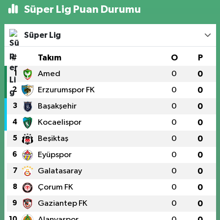
Süper Lig Puan Durumu
Süper Lig
#
Takım
O
P
1
Amed
0
0
2
Erzurumspor FK
0
0
3
Başakşehir
0
0
4
Kocaelispor
0
0
5
Beşiktaş
0
0
6
Eyüpspor
0
0
7
Galatasaray
0
0
8
Çorum FK
0
0
9
Gaziantep FK
0
0
10
Alanyaspor
0
0