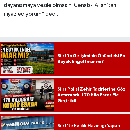
dayanışmaya vesile olmasını Cenab-ı Allah’tan
niyaz ediyorum" dedi.
Siirt'in Gelişiminin Önündeki En
Büyük Engel İmar mı?
Siirt Polisi Zehir Tacirlerine Göz
Açtırmadı: 170 Kilo Esrar Ele
Geçirildi
Siirt'te Evlilik Hazırlığı Yapan