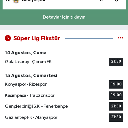
Detaylar için tıklayın
Süper Lig Fikstür
14 Ağustos, Cuma
Galatasaray - Çorum FK
21:30
15 Ağustos, Cumartesi
Konyaspor - Rizespor
19:00
Kasımpaşa - Trabzonspor
19:00
Gençlerbirliği S.K. - Fenerbahçe
21:30
Gaziantep FK - Alanyaspor
21:30