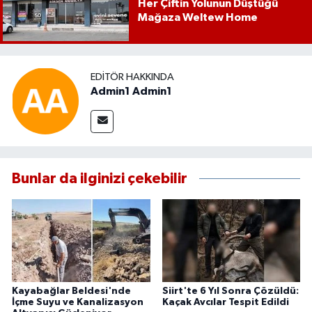
Her Çiftin Yolunun Düştüğü
Mağaza Weltew Home
EDITÖR HAKKINDA
Admin1 Admin1
Bunlar da ilginizi çekebilir
Kayabağlar Beldesi'nde
Siirt'te 6 Yıl Sonra Çözüldü:
İçme Suyu ve Kanalizasyon
Kaçak Avcılar Tespit Edildi