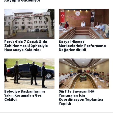
Altyapısı Güçleniyor
Pervari’de 7 Çocuk Gıda
Sosyal Hizmet
Zehirlenmesi Şüphesiyle
Merkezlerinin Performansı
Hastaneye Kaldırıldı
Değerlendirildi
Belediye Başkanlarının
Siirt’te Savaşan İHA
Yakın Korumaları Geri
Yarışmaları İçin
Çekildi
Koordinasyon Toplantısı
Yapıldı