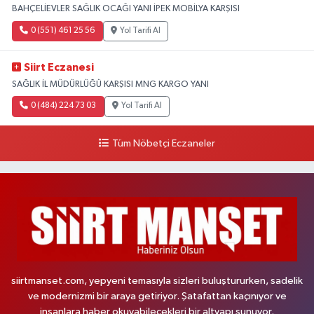
BAHÇELİEVLER SAĞLIK OCAĞI YANI İPEK MOBİLYA KARŞISI
0 (551) 461 25 56
Yol Tarifi Al
Siirt Eczanesi
SAĞLIK İL MÜDÜRLÜĞÜ KARŞISI MNG KARGO YANI
0 (484) 224 73 03
Yol Tarifi Al
Tüm Nöbetçi Eczaneler
siirtmanset.com, yepyeni temasıyla sizleri buluştururken, sadelik
ve modernizmi bir araya getiriyor. Şatafattan kaçınıyor ve
insanlara haber okuyabilecekleri bir altyapı sunuyor.