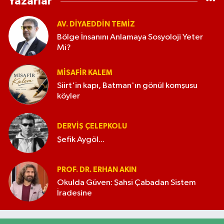
Yazarlar
AV. DIYAEDDIN TEMIZ
Bölge İnsanını Anlamaya Sosyoloji Yeter
Mi?
MISAFIR KALEM
Siirt'in kapı, Batman'ın gönül komşusu
köyler
DERVIŞ ÇELEPKOLU
Şefik Aygöl...
PROF. DR. ERHAN AKIN
Okulda Güven: Şahsi Çabadan Sistem
İradesine