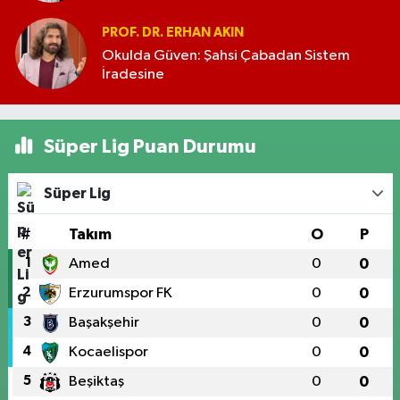
PROF. DR. ERHAN AKIN
Okulda Güven: Şahsi Çabadan Sistem
İradesine
Süper Lig Puan Durumu
Süper Lig
#
Takım
O
P
1
Amed
0
0
2
Erzurumspor FK
0
0
3
Başakşehir
0
0
4
Kocaelispor
0
0
5
Beşiktaş
0
0