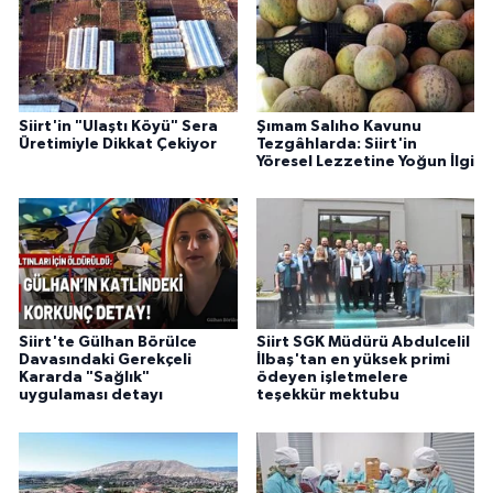
Siirt'in "Ulaştı Köyü" Sera
Şımam Salıho Kavunu
Üretimiyle Dikkat Çekiyor
Tezgâhlarda: Siirt'in
Yöresel Lezzetine Yoğun İlgi
Siirt'te Gülhan Börülce
Siirt SGK Müdürü Abdulcelil
Davasındaki Gerekçeli
İlbaş'tan en yüksek primi
Kararda "Sağlık"
ödeyen işletmelere
uygulaması detayı
teşekkür mektubu