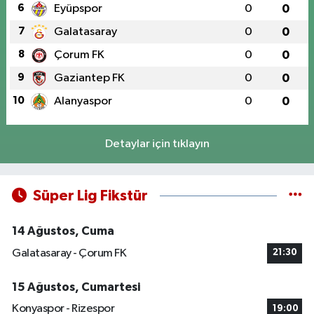
6
Eyüpspor
0
0
7
Galatasaray
0
0
8
Çorum FK
0
0
9
Gaziantep FK
0
0
10
Alanyaspor
0
0
Detaylar için tıklayın
Süper Lig Fikstür
14 Ağustos, Cuma
Galatasaray - Çorum FK
21:30
15 Ağustos, Cumartesi
Konyaspor - Rizespor
19:00