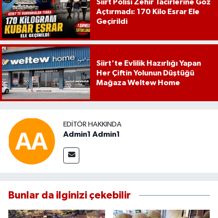
Siirt Polisi Zehir Tacirlerine Göz
Açtırmadı: 170 Kilo Esrar Ele
Geçirildi
Siirt'te Evlilik Hazırlığı Yapan
Her Çiftin Yolunun Düştüğü
Mağaza Weltew Home
EDITÖR HAKKINDA
Admin1 Admin1
Bunlar da ilginizi çekebilir