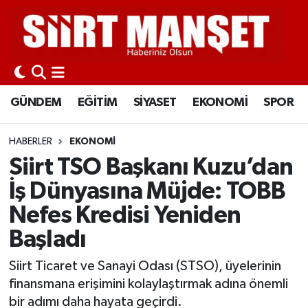
GÜNDEM
Siirt Nöbetçi Eczaneler
EĞİTİM
Siirt Hava Durumu
GÜNDEM
EĞİTİM
SİYASET
EKONOMİ
SPOR
SİYASET
Siirt Namaz Vakitleri
HABERLER
EKONOMİ
EKONOMİ
Siirt Trafik Yoğunluk Haritası
Siirt TSO Başkanı Kuzu’dan
İş Dünyasına Müjde: TOBB
SPOR
Süper Lig Puan Durumu ve Fikstür
Nefes Kredisi Yeniden
İLÇELER
Tüm Manşetler
Başladı
KÜLTÜR-SANAT
Son Dakika Haberleri
Siirt Ticaret ve Sanayi Odası (STSO), üyelerinin
finansmana erişimini kolaylaştırmak adına önemli
SAĞLIK-YAŞAM
Haber Arşivi
bir adımı daha hayata geçirdi.