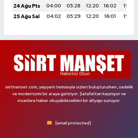
24 Ağu Pts
04:00
05:28
12:20
16:02
19:02
25 Ağu Sal
04:02
05:29
12:20
16:01
19:00
siirtmanset.com, yepyeni temasıyla sizleri buluştururken, sadelik
ve modernizmi bir araya getiriyor. Şatafattan kaçınıyor ve
insanlara haber okuyabilecekleri bir altyapı sunuyor.
[email protected]