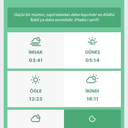
Güçlü bir mümin, zayıf olandan daha hayırlıdır ve Allâhü
Teâlâ'ya daha sevimlidir. (Hadis-i şerif)
İMSAK
GÜNEŞ
03:41
05:14
ÖĞLE
İKINDI
12:23
16:11