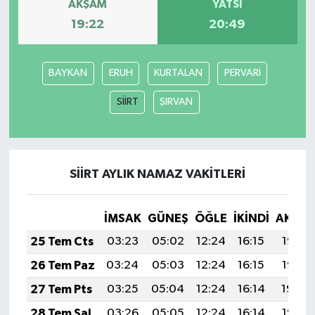
AKŞAM
YATSI
19:22
20:49
BAYKAN
ERUH
KURTALAN
PERVARİ
SİİRT
ŞIRVAN
SİİRT AYLIK NAMAZ VAKITLERI
İMSAK
GÜNEŞ
ÖĞLE
İKINDI
AKŞA
25 Tem Cts
03:23
05:02
12:24
16:15
19:35
26 Tem Paz
03:24
05:03
12:24
16:15
19:35
27 Tem Pts
03:25
05:04
12:24
16:14
19:34
28 Tem Sal
03:26
05:05
12:24
16:14
19:33