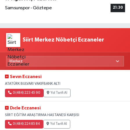
Samsunspor - Göztepe
21:30
Siirt Merkez Nöbetçi Eczaneler
Sevın Eczanesi
ATATÜRK BULVARI VAKIFBANK ALTI
0 (484) 223 45 90
Yol Tarifi Al
Dıcle Eczanesi
SİİRT EĞİTİM ARAŞTIRMA HASTANESİ KARŞISI
0 (484) 224 85 84
Yol Tarifi Al