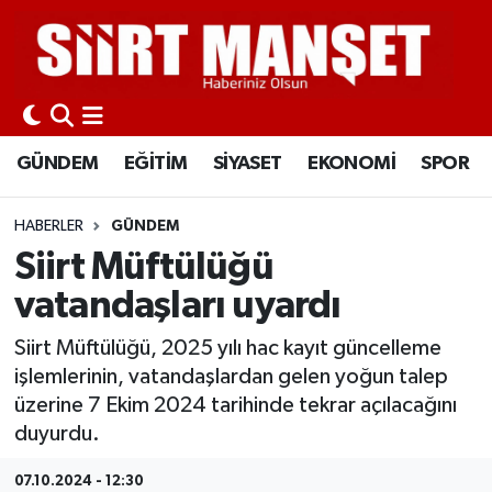
GÜNDEM
Siirt Nöbetçi Eczaneler
EĞİTİM
Siirt Hava Durumu
GÜNDEM
EĞİTİM
SİYASET
EKONOMİ
SPOR
SİYASET
Siirt Namaz Vakitleri
HABERLER
GÜNDEM
EKONOMİ
Siirt Trafik Yoğunluk Haritası
Siirt Müftülüğü
vatandaşları uyardı
SPOR
Süper Lig Puan Durumu ve Fikstür
Siirt Müftülüğü, 2025 yılı hac kayıt güncelleme
İLÇELER
Tüm Manşetler
işlemlerinin, vatandaşlardan gelen yoğun talep
üzerine 7 Ekim 2024 tarihinde tekrar açılacağını
KÜLTÜR-SANAT
Son Dakika Haberleri
duyurdu.
SAĞLIK-YAŞAM
Haber Arşivi
07.10.2024 - 12:30