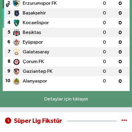
2
Erzurumspor FK
0
0
3
Başakşehir
0
0
4
Kocaelispor
0
0
5
Beşiktaş
0
0
6
Eyüpspor
0
0
7
Galatasaray
0
0
8
Çorum FK
0
0
9
Gaziantep FK
0
0
10
Alanyaspor
0
0
Detaylar için tıklayın
Süper Lig Fikstür