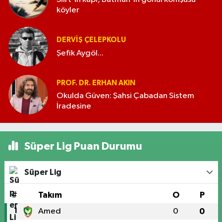
köyler
DERVIŞ ÇELEPKOLU
Şefik Aygöl...
PROF. DR. ERHAN AKIN
Okulda Güven: Şahsi Çabadan Sistem
İradesine
Süper Lig Puan Durumu
Süper Lig
#
Takım
O
P
1
Amed
0
0