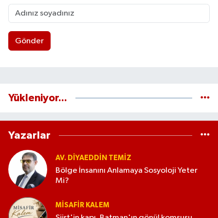
Gönder
Yükleniyor...
Yazarlar
AV. DIYAEDDIN TEMIZ
Bölge İnsanını Anlamaya Sosyoloji Yeter
Mi?
MISAFIR KALEM
Siirt'in kapı, Batman'ın gönül komşusu