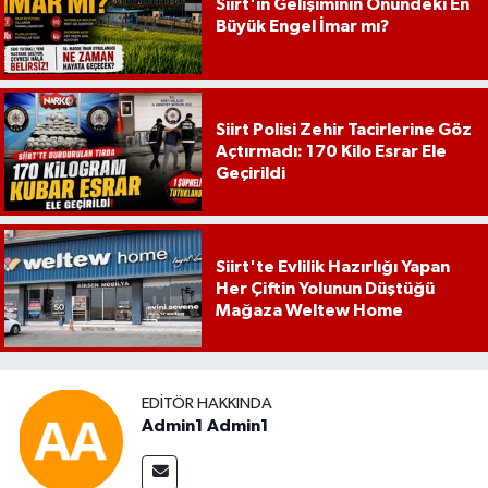
Siirt'in Gelişiminin Önündeki En
Büyük Engel İmar mı?
Siirt Polisi Zehir Tacirlerine Göz
Açtırmadı: 170 Kilo Esrar Ele
Geçirildi
Siirt'te Evlilik Hazırlığı Yapan
Her Çiftin Yolunun Düştüğü
Mağaza Weltew Home
EDITÖR HAKKINDA
Admin1 Admin1