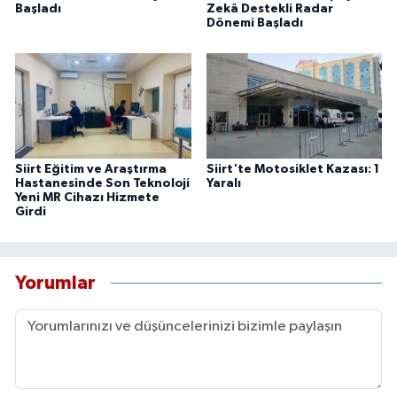
Başladı
Zekâ Destekli Radar
Dönemi Başladı
Siirt Eğitim ve Araştırma
Siirt'te Motosiklet Kazası: 1
Hastanesinde Son Teknoloji
Yaralı
Yeni MR Cihazı Hizmete
Girdi
Yorumlar