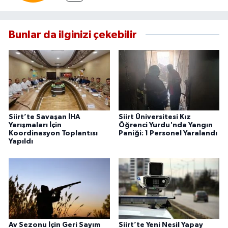
Bunlar da ilginizi çekebilir
Siirt’te Savaşan İHA
Siirt Üniversitesi Kız
Yarışmaları İçin
Öğrenci Yurdu'nda Yangın
Koordinasyon Toplantısı
Paniği: 1 Personel Yaralandı
Yapıldı
Av Sezonu İçin Geri Sayım
Siirt’te Yeni Nesil Yapay