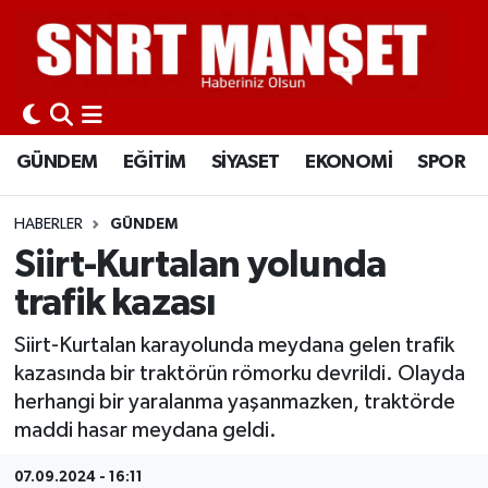
GÜNDEM
Siirt Nöbetçi Eczaneler
EĞİTİM
Siirt Hava Durumu
GÜNDEM
EĞİTİM
SİYASET
EKONOMİ
SPOR
SİYASET
Siirt Namaz Vakitleri
HABERLER
GÜNDEM
EKONOMİ
Siirt Trafik Yoğunluk Haritası
Siirt-Kurtalan yolunda
trafik kazası
SPOR
Süper Lig Puan Durumu ve Fikstür
Siirt-Kurtalan karayolunda meydana gelen trafik
İLÇELER
Tüm Manşetler
kazasında bir traktörün römorku devrildi. Olayda
herhangi bir yaralanma yaşanmazken, traktörde
KÜLTÜR-SANAT
Son Dakika Haberleri
maddi hasar meydana geldi.
SAĞLIK-YAŞAM
Haber Arşivi
07.09.2024 - 16:11