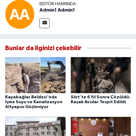
EDITÖR HAKKINDA
Admin1 Admin1
Bunlar da ilginizi çekebilir
Kayabağlar Beldesi'nde
Siirt'te 6 Yıl Sonra Çözüldü:
İçme Suyu ve Kanalizasyon
Kaçak Avcılar Tespit Edildi
Altyapısı Güçleniyor