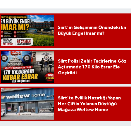
Siirt'in Gelişiminin Önündeki En
Büyük Engel İmar mı?
Siirt Polisi Zehir Tacirlerine Göz
Açtırmadı: 170 Kilo Esrar Ele
Geçirildi
Siirt'te Evlilik Hazırlığı Yapan
Her Çiftin Yolunun Düştüğü
Mağaza Weltew Home