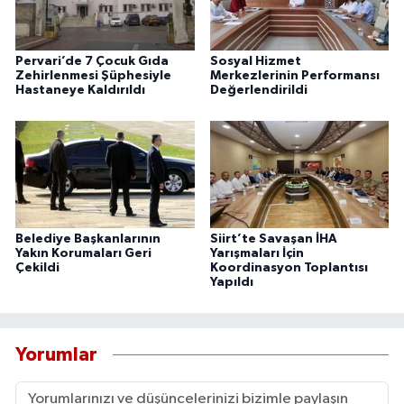
Pervari’de 7 Çocuk Gıda
Sosyal Hizmet
Zehirlenmesi Şüphesiyle
Merkezlerinin Performansı
Hastaneye Kaldırıldı
Değerlendirildi
Belediye Başkanlarının
Siirt’te Savaşan İHA
Yakın Korumaları Geri
Yarışmaları İçin
Çekildi
Koordinasyon Toplantısı
Yapıldı
Yorumlar