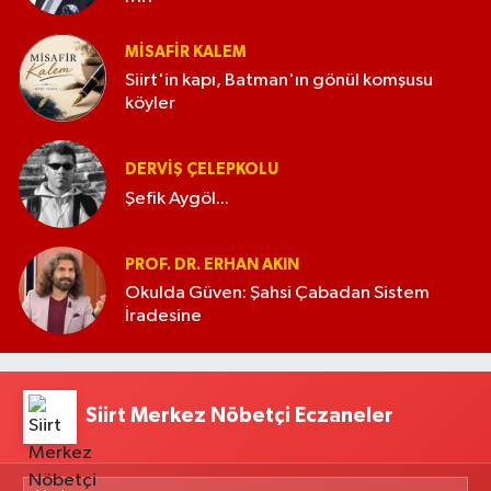
MISAFIR KALEM
Siirt'in kapı, Batman'ın gönül komşusu
köyler
DERVIŞ ÇELEPKOLU
Şefik Aygöl...
PROF. DR. ERHAN AKIN
Okulda Güven: Şahsi Çabadan Sistem
İradesine
Siirt Merkez Nöbetçi Eczaneler