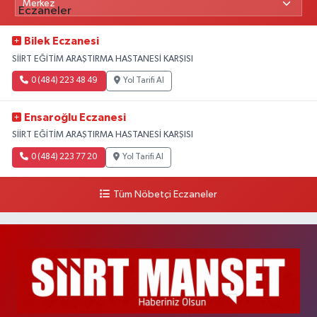
Bilek Eczanesi
SİİRT EĞİTİM ARAŞTIRMA HASTANESİ KARŞISI
0 (484) 223 48 49
Yol Tarifi Al
Ensaroğlu Eczanesi
SİİRT EĞİTİM ARAŞTIRMA HASTANESİ KARŞISI
0 (484) 223 77 20
Yol Tarifi Al
Tüm Nöbetçi Eczaneler