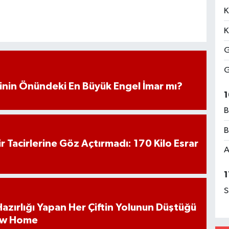
K
K
G
G
iminin Önündeki En Büyük Engel İmar mı?
1
B
B
hir Tacirlerine Göz Açtırmadı: 170 Kilo Esrar
A
1
S
k Hazırlığı Yapan Her Çiftin Yolunun Düştüğü
ew Home