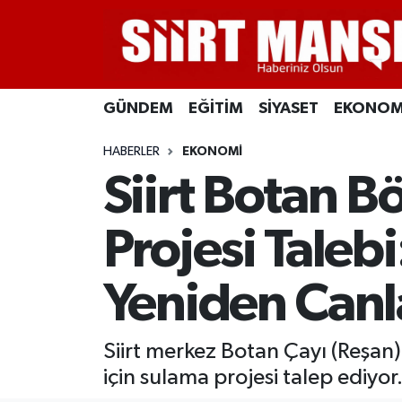
GÜNDEM
Siirt Nöbetçi Eczaneler
GÜNDEM
EĞİTİM
SİYASET
EKONOM
EĞİTİM
Siirt Hava Durumu
HABERLER
EKONOMİ
SİYASET
Siirt Namaz Vakitleri
Siirt Botan 
EKONOMİ
Siirt Trafik Yoğunluk Haritası
Projesi Taleb
SPOR
Süper Lig Puan Durumu ve Fikstür
Yeniden Can
İLÇELER
Tüm Manşetler
KÜLTÜR-SANAT
Son Dakika Haberleri
Siirt merkez Botan Çayı (Reşan)
için sulama projesi talep ediyor
SAĞLIK-YAŞAM
Haber Arşivi