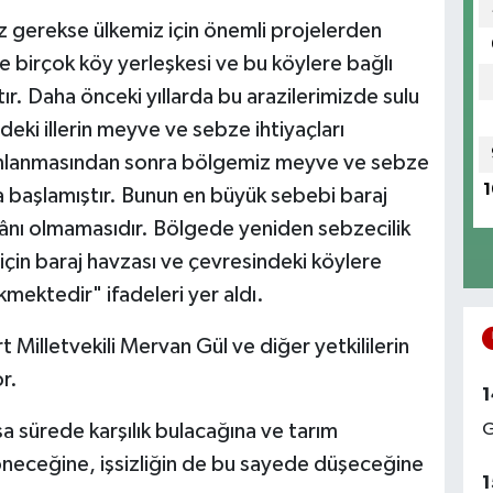
iz gerekse ülkemiz için önemli projelerden
zde birçok köy yerleşkesi ve bu köylere bağlı
ştır. Daha önceki yıllarda bu arazilerimizde sulu
ndeki illerin meyve ve sebze ihtiyaçları
mamlanmasından sonra bölgemiz meyve ve sebze
1
a başlamıştır. Bunun en büyük sebebi baraj
ânı olmamasıdır. Bölgede yeniden sebzecilik
 için baraj havzası ve çevresindeki köylere
mektedir" ifadeleri yer aldı.
irt Milletvekili Mervan Gül ve diğer yetkililerin
r.
1
sa sürede karşılık bulacağına ve tarım
G
 döneceğine, işsizliğin de bu sayede düşeceğine
1