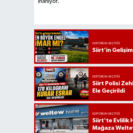
inanıyor.
EDITÖRÜN SEÇTIĞI
Siirt'in Geliş
EDITÖRÜN SEÇTIĞI
Siirt Polisi Ze
Ele Geçirildi
EDITÖRÜN SEÇTIĞI
Siirt'te Evlili
Mağaza Welt