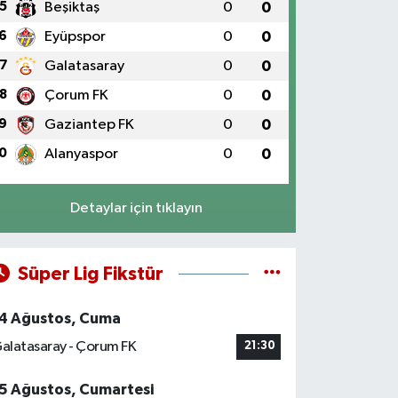
5
Beşiktaş
0
0
6
Eyüpspor
0
0
7
Galatasaray
0
0
8
Çorum FK
0
0
9
Gaziantep FK
0
0
0
Alanyaspor
0
0
Detaylar için tıklayın
Süper Lig Fikstür
4 Ağustos, Cuma
alatasaray - Çorum FK
21:30
5 Ağustos, Cumartesi