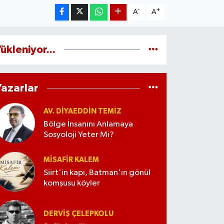
-
+
A
A
ükleniyor...
Yazarlar
AV. DIYAEDDIN TEMIZ
Bölge İnsanını Anlamaya
Sosyoloji Yeter Mi?
MISAFIR KALEM
Siirt'in kapı, Batman'ın gönül
komşusu köyler
DERVIŞ ÇELEPKOLU