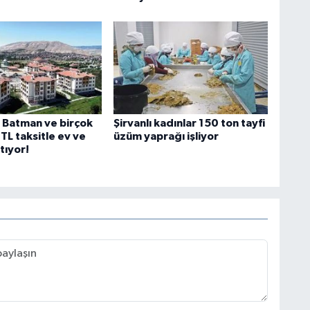
, Batman ve birçok
Şirvanlı kadınlar 150 ton tayfi
TL taksitle ev ve
üzüm yaprağı işliyor
tıyor!