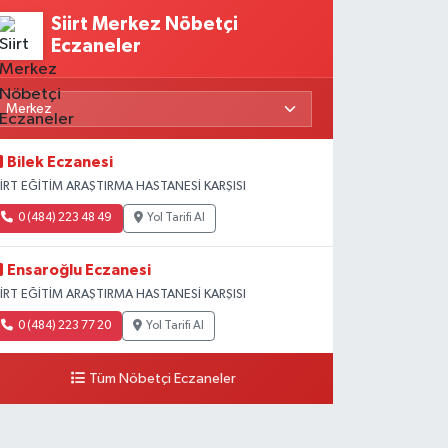
Siirt Merkez Nöbetçi
Eczaneler
Bilek Eczanesi
İİRT EĞİTİM ARAŞTIRMA HASTANESİ KARŞISI
0 (484) 223 48 49
Yol Tarifi Al
Ensaroğlu Eczanesi
İİRT EĞİTİM ARAŞTIRMA HASTANESİ KARŞISI
0 (484) 223 77 20
Yol Tarifi Al
Tüm Nöbetçi Eczaneler