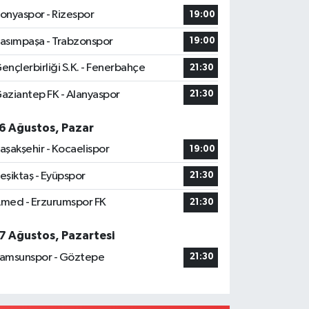
onyaspor - Rizespor
19:00
asımpaşa - Trabzonspor
19:00
ençlerbirliği S.K. - Fenerbahçe
21:30
aziantep FK - Alanyaspor
21:30
6 Ağustos, Pazar
aşakşehir - Kocaelispor
19:00
eşiktaş - Eyüpspor
21:30
med - Erzurumspor FK
21:30
7 Ağustos, Pazartesi
amsunspor - Göztepe
21:30