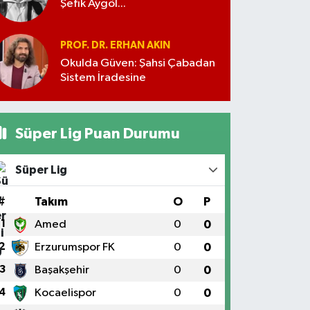
Şefik Aygöl...
PROF. DR. ERHAN AKIN
Okulda Güven: Şahsi Çabadan
Sistem İradesine
Süper Lig Puan Durumu
Süper Lig
#
Takım
O
P
1
Amed
0
0
2
Erzurumspor FK
0
0
3
Başakşehir
0
0
4
Kocaelispor
0
0