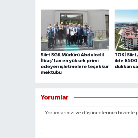
Siirt SGK Müdürü Abdulcelil
TOKİ Siirt
İlbaş'tan en yüksek primi
ilde 6500 
ödeyen işletmelere teşekkür
dükkân sa
mektubu
Yorumlar