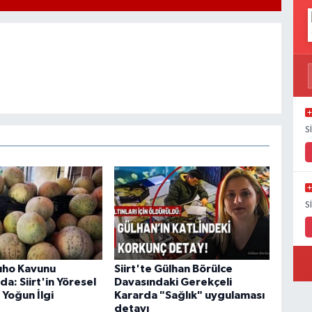
S
S
ıho Kavunu
Siirt'te Gülhan Börülce
a: Siirt'in Yöresel
Davasındaki Gerekçeli
 Yoğun İlgi
Kararda "Sağlık" uygulaması
detayı