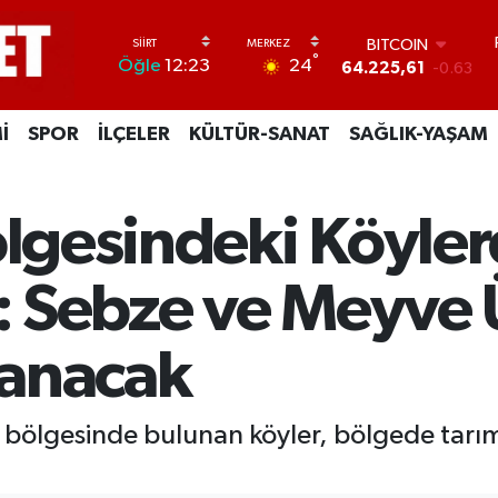
BITCOIN
°
24
Öğle
12:23
64.225,61
-0.63
DOLAR
47,7143
0.16
İ
SPOR
İLÇELER
KÜLTÜR-SANAT
SAĞLIK-YAŞAM
EURO
55,0317
-0.02
STERLİN
64,2463
0.07
Bölgesindeki Köyle
GRAM ALTIN
6510.40
0.45
BİST100
i: Sebze ve Meyve 
13.799
70
lanacak
 bölgesinde bulunan köyler, bölgede tarım
.