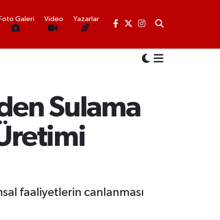
Foto Galeri
Video
Yazarlar
rden Sulama
Üretimi
sal faaliyetlerin canlanması