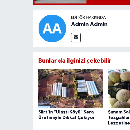
EDITÖR HAKKINDA
Admin Admin
Bunlar da ilginizi çekebilir
Siirt'in "Ulaştı Köyü" Sera
Şımam Sal
Üretimiyle Dikkat Çekiyor
Tezgâhlard
Lezzetine