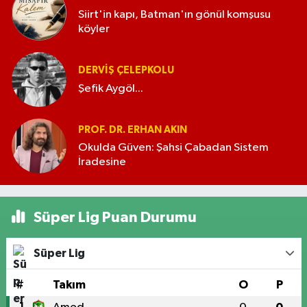
Siirt'in kapı, Batman'ın gönül komşusu
köyler
DERVIŞ ÇELEPKOLU
Şefik Aygöl...
PROF. DR. ERHAN AKIN
Okulda Güven: Şahsi Çabadan Sistem
İradesine
Süper Lig Puan Durumu
Süper Lig
#
Takım
O
P
1