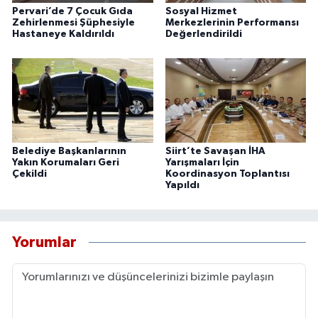
Pervari’de 7 Çocuk Gıda
Sosyal Hizmet
Zehirlenmesi Şüphesiyle
Merkezlerinin Performansı
Hastaneye Kaldırıldı
Değerlendirildi
Belediye Başkanlarının
Siirt’te Savaşan İHA
Yakın Korumaları Geri
Yarışmaları İçin
Çekildi
Koordinasyon Toplantısı
Yapıldı
Yorumlar