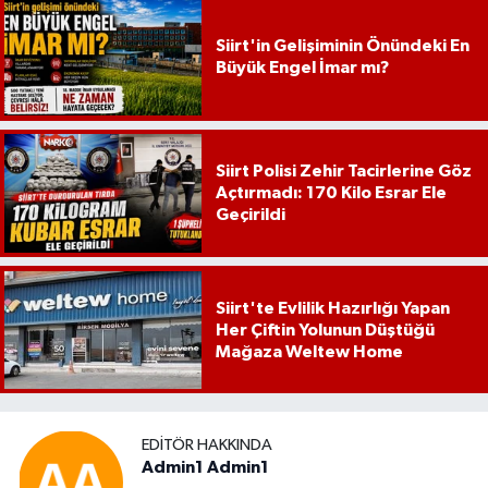
Siirt'in Gelişiminin Önündeki En
Büyük Engel İmar mı?
Siirt Polisi Zehir Tacirlerine Göz
Açtırmadı: 170 Kilo Esrar Ele
Geçirildi
Siirt'te Evlilik Hazırlığı Yapan
Her Çiftin Yolunun Düştüğü
Mağaza Weltew Home
EDITÖR HAKKINDA
Admin1 Admin1