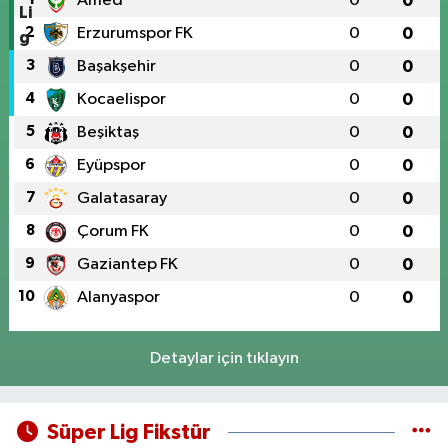
Amed
0
0
2
Erzurumspor FK
0
0
3
Başakşehir
0
0
4
Kocaelispor
0
0
5
Beşiktaş
0
0
6
Eyüpspor
0
0
7
Galatasaray
0
0
8
Çorum FK
0
0
9
Gaziantep FK
0
0
10
Alanyaspor
0
0
Detaylar için tıklayın
Süper Lig Fikstür