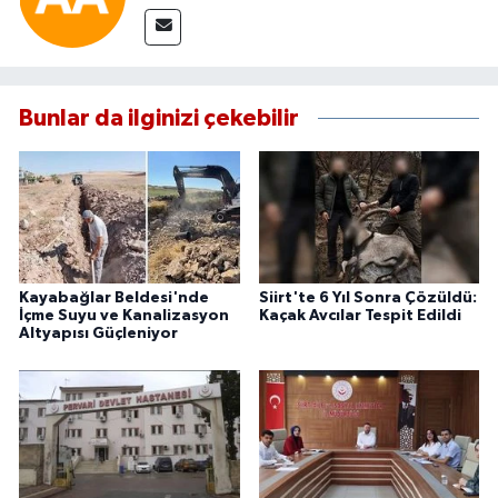
Bunlar da ilginizi çekebilir
Kayabağlar Beldesi'nde
Siirt'te 6 Yıl Sonra Çözüldü:
İçme Suyu ve Kanalizasyon
Kaçak Avcılar Tespit Edildi
Altyapısı Güçleniyor