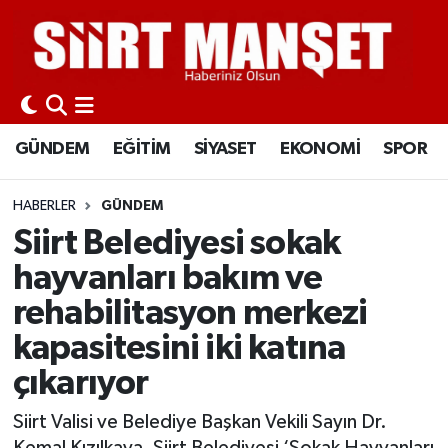
GÜNDEM
Siirt Nöbetçi Eczaneler
EĞİTİM
Siirt Hava Durumu
GÜNDEM
EĞİTİM
SİYASET
EKONOMİ
SPOR
SİYASET
Siirt Namaz Vakitleri
HABERLER
GÜNDEM
EKONOMİ
Siirt Trafik Yoğunluk Haritası
Siirt Belediyesi sokak
hayvanları bakım ve
SPOR
Süper Lig Puan Durumu ve Fikstür
rehabilitasyon merkezi
İLÇELER
Tüm Manşetler
kapasitesini iki katına
çıkarıyor
KÜLTÜR-SANAT
Son Dakika Haberleri
Siirt Valisi ve Belediye Başkan Vekili Sayın Dr.
SAĞLIK-YAŞAM
Haber Arşivi