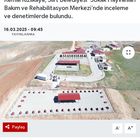
Kemal Kızılkaya, Siirt Belediyesi ‘Sokak Hayvanları
Bakım ve Rehabilitasyon Merkezi’nde inceleme
ve denetimlerde bulundu.
16.03.2025 - 09:45
YAYINLANMA
Paylaş
-
+
A
A