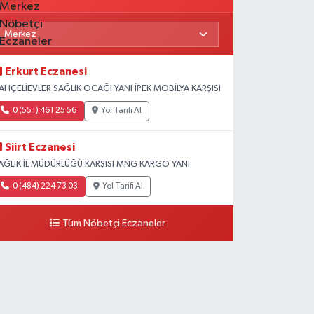
Erkurt Eczanesi
AHÇELİEVLER SAĞLIK OCAĞI YANI İPEK MOBİLYA KARŞISI
0 (551) 461 25 56
Yol Tarifi Al
Siirt Eczanesi
AĞLIK İL MÜDÜRLÜĞÜ KARŞISI MNG KARGO YANI
0 (484) 224 73 03
Yol Tarifi Al
Tüm Nöbetçi Eczaneler