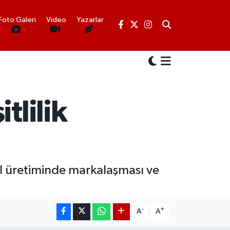
Foto Galeri
Video
Yazarlar
tlilik
al üretiminde markalaşması ve
-
+
A
A