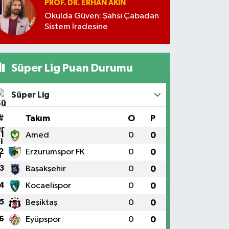
PROF. DR. ERHAN AKIN
Okulda Güven: Şahsi Çabadan
Sistem İradesine
Süper Lig Puan Durumu
Süper Lig
#
Takım
O
P
1
Amed
0
0
2
Erzurumspor FK
0
0
3
Başakşehir
0
0
4
Kocaelispor
0
0
5
Beşiktaş
0
0
6
Eyüpspor
0
0