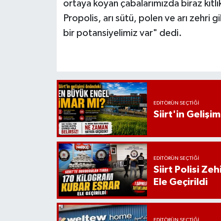
ortaya koyan çabalarımızda biraz kıtlık
Propolis, arı sütü, polen ve arı zehri 
bir potansiyelimiz var" dedi.
EDITÖRÜN SEÇTIĞI
Siirt'in Geliş
EDITÖRÜN SEÇTIĞI
Siirt Polisi Ze
Ele Geçirildi
EDITÖRÜN SEÇTIĞI