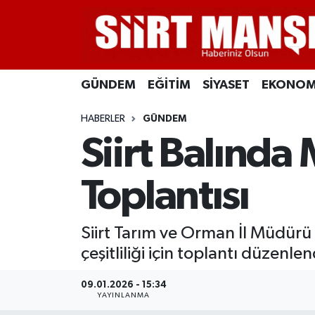
GÜNDEM
Siirt Nöbetçi Eczaneler
GÜNDEM
EĞİTİM
SİYASET
EKONOM
EĞİTİM
Siirt Hava Durumu
HABERLER
GÜNDEM
SİYASET
Siirt Namaz Vakitleri
Siirt Balında
EKONOMİ
Siirt Trafik Yoğunluk Haritası
Toplantısı
SPOR
Süper Lig Puan Durumu ve Fikstür
Siirt Tarım ve Orman İl Müdürü
İLÇELER
Tüm Manşetler
çeşitliliği için toplantı düzenlen
KÜLTÜR-SANAT
Son Dakika Haberleri
09.01.2026 - 15:34
YAYINLANMA
SAĞLIK-YAŞAM
Haber Arşivi