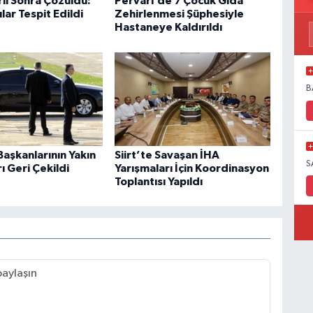
 Yıl Sonra Çözüldü:
Pervari’de 7 Çocuk Gıda
lar Tespit Edildi
Zehirlenmesi Şüphesiyle
Hastaneye Kaldırıldı
B
aşkanlarının Yakın
Siirt’te Savaşan İHA
S
 Geri Çekildi
Yarışmaları İçin Koordinasyon
Toplantısı Yapıldı