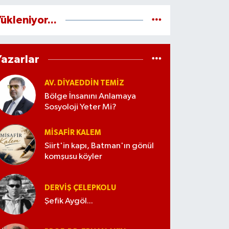
ükleniyor...
Yazarlar
AV. DIYAEDDIN TEMIZ
Bölge İnsanını Anlamaya
Sosyoloji Yeter Mi?
MISAFIR KALEM
Siirt'in kapı, Batman'ın gönül
komşusu köyler
DERVIŞ ÇELEPKOLU
Şefik Aygöl...