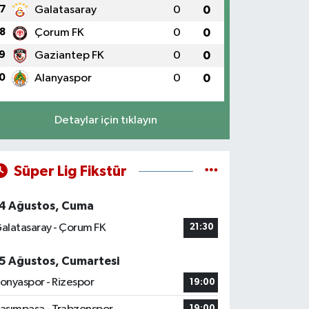
7
Galatasaray
0
0
8
Çorum FK
0
0
9
Gaziantep FK
0
0
0
Alanyaspor
0
0
Detaylar için tıklayın
Süper Lig Fikstür
4 Ağustos, Cuma
alatasaray - Çorum FK
21:30
5 Ağustos, Cumartesi
onyaspor - Rizespor
19:00
19:00