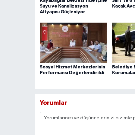
Kayabağlar Beldesi'nde İçme
Siirt'te 6
Suyu ve Kanalizasyon
Kaçak Avcı
Altyapısı Güçleniyor
Sosyal Hizmet Merkezlerinin
Belediye B
Performansı Değerlendirildi
Korumaları
Yorumlar