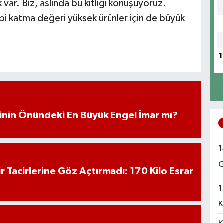
 var. Biz, aslında bu kıtlığı konuşuyoruz.
gibi katma değeri yüksek ürünler için de büyük
1
iminin Önündeki En Büyük Engel İmar mı?
1
G
hir Tacirlerine Göz Açtırmadı: 170 Kilo Esrar
1
K