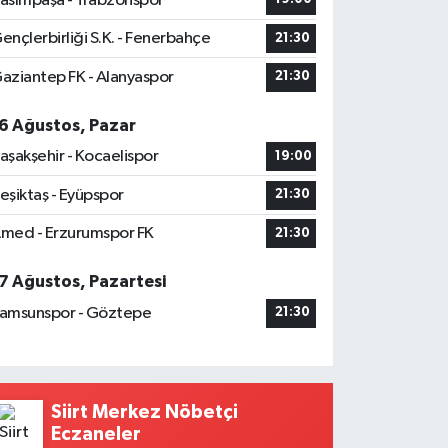
asımpaşa - Trabzonspor
ençlerbirliği S.K. - Fenerbahçe
21:30
aziantep FK - Alanyaspor
21:30
6 Ağustos, Pazar
aşakşehir - Kocaelispor
19:00
eşiktaş - Eyüpspor
21:30
med - Erzurumspor FK
21:30
7 Ağustos, Pazartesi
amsunspor - Göztepe
21:30
Siirt Merkez Nöbetçi
Eczaneler