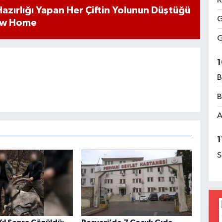
K
k Hazırlığı Yapan Her Çiftin Yolunun Düştüğü
G
ew Home
G
1
B
B
A
1
S