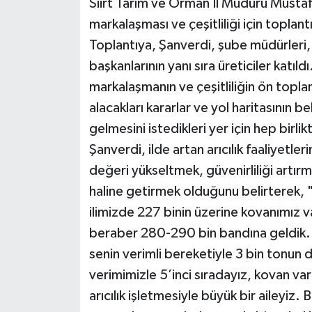
Siirt Tarım ve Orman İl Müdürü Mustafa
markalaşması ve çeşitliliği için toplan
Toplantıya, Şanverdi, şube müdürleri, 
başkanlarının yanı sıra üreticiler katıl
markalaşmanın ve çeşitliliğin ön toplant
alacakları kararlar ve yol haritasının bel
gelmesini istedikleri yer için hep birlik
Şanverdi, ilde artan arıcılık faaliyetler
değeri yükseltmek, güvenirliliği artırm
haline getirmek olduğunu belirterek, 
ilimizde 227 binin üzerine kovanımız v
beraber 280-290 bin bandına geldik. 3
senin verimli bereketiyle 3 bin tonun 
verimimizle 5’inci sıradayız, kovan var
arıcılık işletmesiyle büyük bir aileyiz.