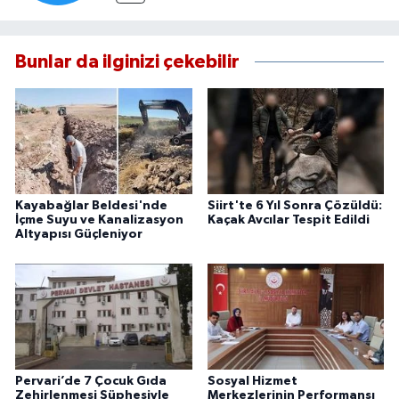
Bunlar da ilginizi çekebilir
Kayabağlar Beldesi'nde
Siirt'te 6 Yıl Sonra Çözüldü:
İçme Suyu ve Kanalizasyon
Kaçak Avcılar Tespit Edildi
Altyapısı Güçleniyor
Pervari’de 7 Çocuk Gıda
Sosyal Hizmet
Zehirlenmesi Şüphesiyle
Merkezlerinin Performansı