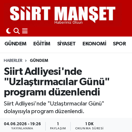
GÜNDEM
Siirt Nöbetçi Eczaneler
EĞİTİM
Siirt Hava Durumu
GÜNDEM
EĞİTİM
SİYASET
EKONOMİ
SPOR
SİYASET
Siirt Namaz Vakitleri
HABERLER
GÜNDEM
EKONOMİ
Siirt Trafik Yoğunluk Haritası
Siirt Adliyesi'nde
"Uzlaştırmacılar Günü"
SPOR
Süper Lig Puan Durumu ve Fikstür
programı düzenlendi
İLÇELER
Tüm Manşetler
Siirt Adliyesi'nde "Uzlaştırmacılar Günü"
dolayısıyla program düzenlendi.
KÜLTÜR-SANAT
Son Dakika Haberleri
04.06.2026 - 19:26
1
1 DK
SAĞLIK-YAŞAM
Haber Arşivi
YAYINLANMA
PAYLAŞIM
OKUNMA SÜRESI