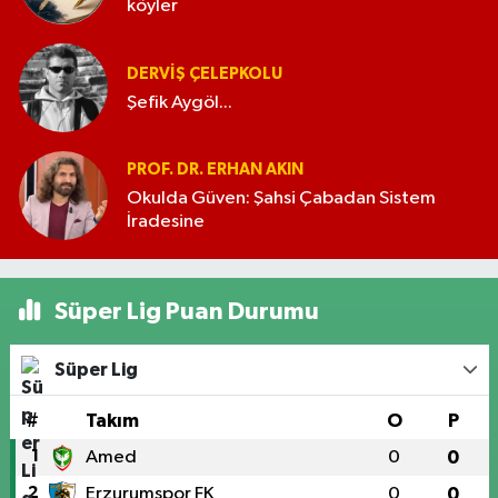
köyler
DERVIŞ ÇELEPKOLU
Şefik Aygöl...
PROF. DR. ERHAN AKIN
Okulda Güven: Şahsi Çabadan Sistem
İradesine
Süper Lig Puan Durumu
Süper Lig
#
Takım
O
P
1
Amed
0
0
2
Erzurumspor FK
0
0