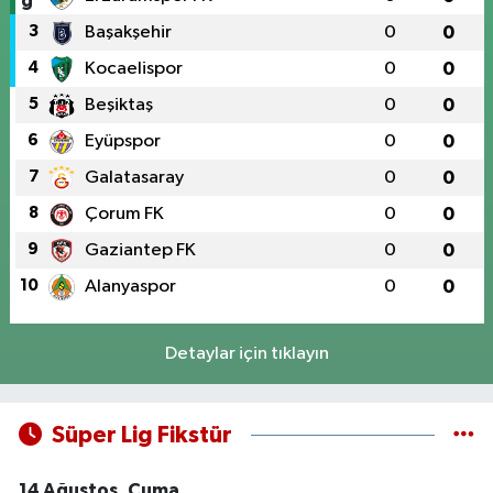
3
Başakşehir
0
0
4
Kocaelispor
0
0
5
Beşiktaş
0
0
6
Eyüpspor
0
0
7
Galatasaray
0
0
8
Çorum FK
0
0
9
Gaziantep FK
0
0
10
Alanyaspor
0
0
Detaylar için tıklayın
Süper Lig Fikstür
14 Ağustos, Cuma