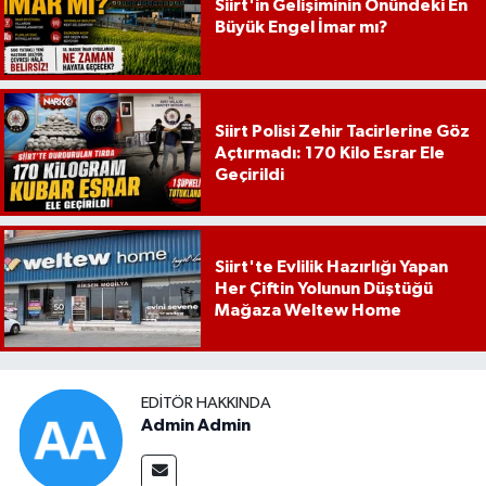
Siirt'in Gelişiminin Önündeki En
Büyük Engel İmar mı?
Siirt Polisi Zehir Tacirlerine Göz
Açtırmadı: 170 Kilo Esrar Ele
Geçirildi
Siirt'te Evlilik Hazırlığı Yapan
Her Çiftin Yolunun Düştüğü
Mağaza Weltew Home
EDITÖR HAKKINDA
Admin Admin