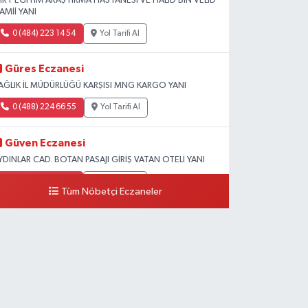
İİRT EĞİTİM ARAŞTIRMA HASTANESİ VE HALİD BİN VELİD
AMİİ YANI
0 (484) 223 14 54
Yol Tarifi Al
Güres Eczanesi
AĞLIK İL MÜDÜRLÜĞÜ KARŞISI MNG KARGO YANI
0 (488) 224 66 55
Yol Tarifi Al
Güven Eczanesi
YDINLAR CAD. BOTAN PASAJI GİRİŞ VATAN OTELİ YANI
0 (484) 224 10 70
Yol Tarifi Al
Tüm Nöbetçi Eczaneler