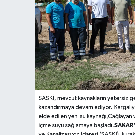
SASKİ, mevcut kaynakların yetersiz geld
kazandırmaya devam ediyor. Kargalıye
elde edilen yeni su kaynağı,Çağlayan ve
içme suyu sağlamaya başladı.
SAKARY
ve Kanalizasyon İdaresi (SASKİ), kuraklı