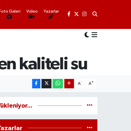
Foto Galeri
Video
Yazarlar
n kaliteli su
-
+
A
A
ükleniyor...
Yazarlar