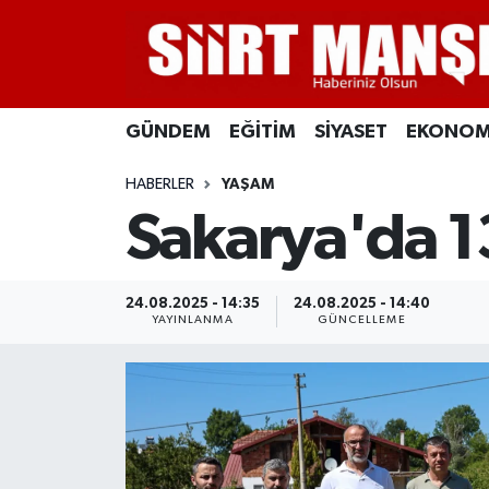
GÜNDEM
Siirt Nöbetçi Eczaneler
GÜNDEM
EĞİTİM
SİYASET
EKONOM
EĞİTİM
Siirt Hava Durumu
HABERLER
YAŞAM
SİYASET
Siirt Namaz Vakitleri
Sakarya'da 13
EKONOMİ
Siirt Trafik Yoğunluk Haritası
SPOR
Süper Lig Puan Durumu ve Fikstür
24.08.2025 - 14:35
24.08.2025 - 14:40
YAYINLANMA
GÜNCELLEME
İLÇELER
Tüm Manşetler
KÜLTÜR-SANAT
Son Dakika Haberleri
SAĞLIK-YAŞAM
Haber Arşivi