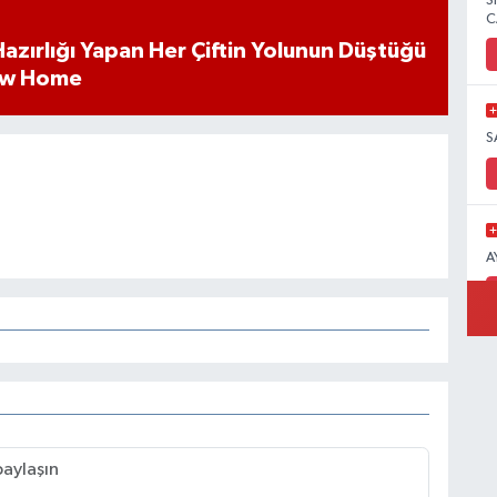
S
C
k Hazırlığı Yapan Her Çiftin Yolunun Düştüğü
ew Home
S
A