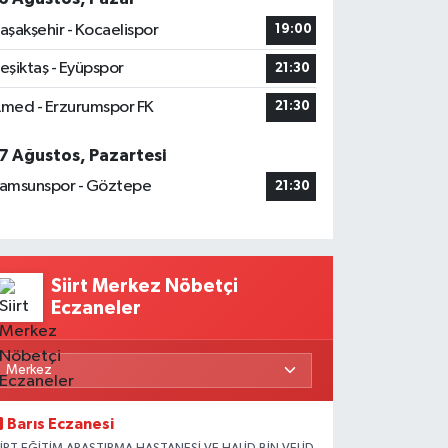
aşakşehir - Kocaelispor
19:00
eşiktaş - Eyüpspor
21:30
med - Erzurumspor FK
21:30
7 Ağustos, Pazartesi
amsunspor - Göztepe
21:30
Siirt Merkez Nöbetçi
Eczaneler
Barıs Eczanesi