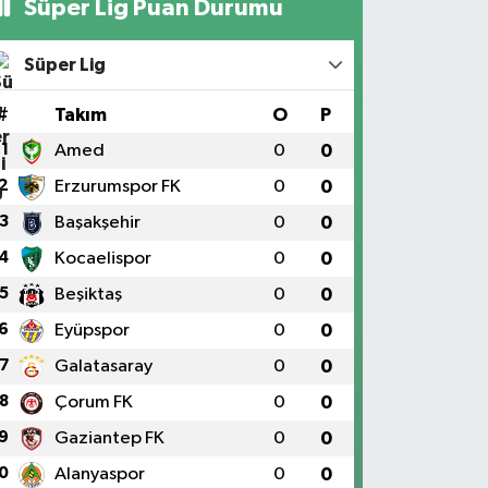
Süper Lig Puan Durumu
Süper Lig
#
Takım
O
P
1
Amed
0
0
2
Erzurumspor FK
0
0
3
Başakşehir
0
0
4
Kocaelispor
0
0
5
Beşiktaş
0
0
6
Eyüpspor
0
0
7
Galatasaray
0
0
8
Çorum FK
0
0
9
Gaziantep FK
0
0
0
Alanyaspor
0
0