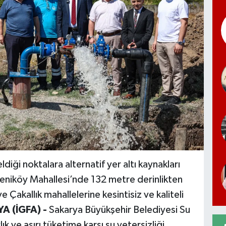
iği noktalara alternatif yer altı kaynakları
niköy Mahallesi’nde 132 metre derinlikten
 Çakallık mahallelerine kesintisiz ve kaliteli
A (İGFA) -
Sakarya Büyükşehir Belediyesi Su
k ve aşırı tüketime karşı su yetersizliği