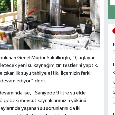
1
G
 bulunan Genel Müdür Sakallıoğlu, “Çağlayan
1
letecek yeni su kaynağımızın testlerini yaptık.
K
 çıkan ilk suyu tahliye ettik. İlçemizin farklı
z devam ediyor” dedi.
K
G
devamında ise, “Saniyede 9 litre su elde
bölgedeki mevcut kaynaklarımızın yükünü
G
 aylarında yaşanan su sorunlarını da iki
1