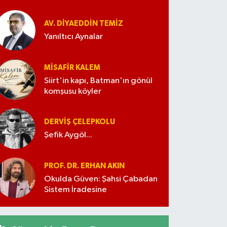
AV. DIYAEDDIN TEMIZ
Yanıltıcı Aynalar
MISAFIR KALEM
Siirt'in kapı, Batman'ın gönül
komşusu köyler
DERVIŞ ÇELEPKOLU
Şefik Aygöl...
PROF. DR. ERHAN AKIN
Okulda Güven: Şahsi Çabadan
Sistem İradesine