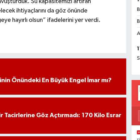
vuşturduk. Su kapasitemizi artıran
B
elecek ihtiyaçlarını da göz önünde
e hayırlı olsun” ifadelerini yer verdi.
B
A
1
S
iminin Önündeki En Büyük Engel İmar mı?
hir Tacirlerine Göz Açtırmadı: 170 Kilo Esrar