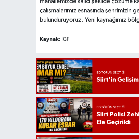
mahallemizde kalıcı şekilde çözüme ka
çalışmalarımız esnasında şehrimizin g
bulunduruyoruz. Yeni kaynağımız bölgey
Kaynak:
İGF
EDITÖRÜN SEÇTIĞI
Siirt'in Geliş
EDITÖRÜN SEÇTIĞI
Siirt Polisi Ze
Ele Geçirildi