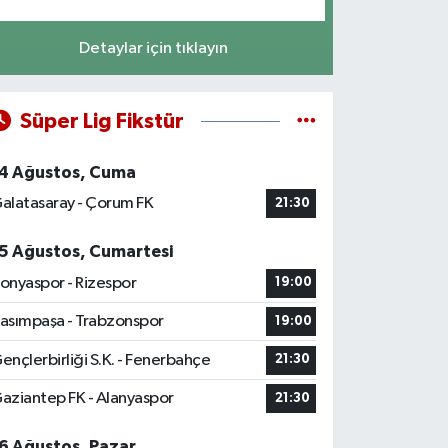
Detaylar için tıklayın
Süper Lig Fikstür
4 Ağustos, Cuma
alatasaray - Çorum FK
21:30
5 Ağustos, Cumartesi
onyaspor - Rizespor
19:00
asımpaşa - Trabzonspor
19:00
ençlerbirliği S.K. - Fenerbahçe
21:30
aziantep FK - Alanyaspor
21:30
6 Ağustos, Pazar