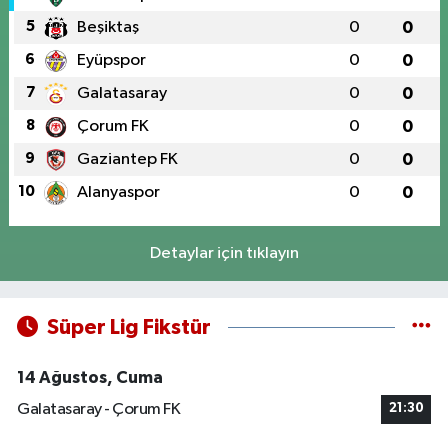
5
Beşiktaş
0
0
6
Eyüpspor
0
0
7
Galatasaray
0
0
8
Çorum FK
0
0
9
Gaziantep FK
0
0
10
Alanyaspor
0
0
Detaylar için tıklayın
Süper Lig Fikstür
14 Ağustos, Cuma
Galatasaray - Çorum FK
21:30