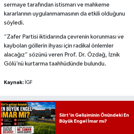
sermaye tarafından istismarı ve mahkeme
kararlarının uygulanmamasının da etkili olduğunu
söyledi.
“Zafer Partisi iktidarında çevrenin korunması ve
kaybolan göllerin ihyası için radikal önlemler
alacağız” sözünü veren Prof. Dr. Özdağ, İznik
Gölü’nü kurtarma taahhüdünde bulundu.
Kaynak:
İGF
Siirt'in Gelişiminin Önündeki En
Büyük Engel İmar mı?