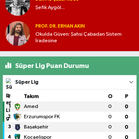
Şefik Aygöl...
PROF. DR. ERHAN AKIN
Okulda Güven: Şahsi Çabadan Sistem
İradesine
Süper Lig Puan Durumu
Süper Lig
#
Takım
O
P
1
Amed
0
0
2
Erzurumspor FK
0
0
3
Başakşehir
0
0
4
Kocaelispor
0
0