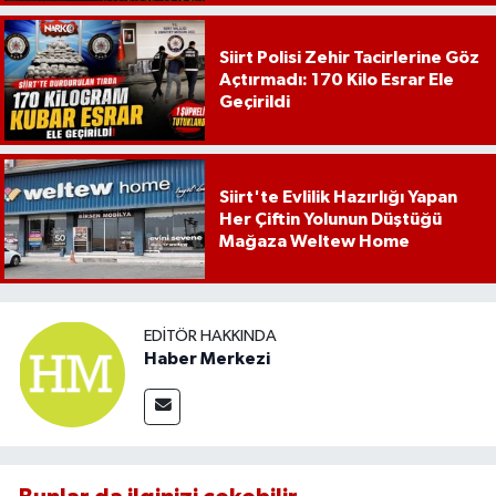
Siirt Polisi Zehir Tacirlerine Göz
Açtırmadı: 170 Kilo Esrar Ele
Geçirildi
Siirt'te Evlilik Hazırlığı Yapan
Her Çiftin Yolunun Düştüğü
Mağaza Weltew Home
EDITÖR HAKKINDA
Haber Merkezi