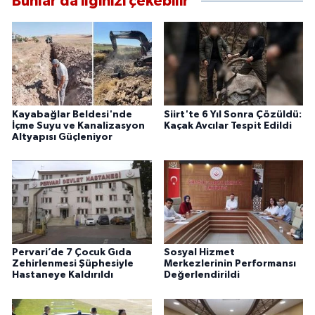
Bunlar da ilginizi çekebilir
Kayabağlar Beldesi'nde
Siirt'te 6 Yıl Sonra Çözüldü:
İçme Suyu ve Kanalizasyon
Kaçak Avcılar Tespit Edildi
Altyapısı Güçleniyor
Pervari’de 7 Çocuk Gıda
Sosyal Hizmet
Zehirlenmesi Şüphesiyle
Merkezlerinin Performansı
Hastaneye Kaldırıldı
Değerlendirildi