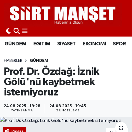
GÜNDEM
Siirt Nöbetçi Eczaneler
EĞİTİM
Siirt Hava Durumu
GÜNDEM
EĞİTİM
SİYASET
EKONOMİ
SPOR
SİYASET
Siirt Namaz Vakitleri
HABERLER
GÜNDEM
EKONOMİ
Siirt Trafik Yoğunluk Haritası
Prof. Dr. Özdağ: İznik
Gölü'nü kaybetmek
SPOR
Süper Lig Puan Durumu ve Fikstür
istemiyoruz
İLÇELER
Tüm Manşetler
24.08.2025 - 19:28
24.08.2025 - 19:45
YAYINLANMA
GÜNCELLEME
KÜLTÜR-SANAT
Son Dakika Haberleri
SAĞLIK-YAŞAM
Haber Arşivi
Paylaş
-
+