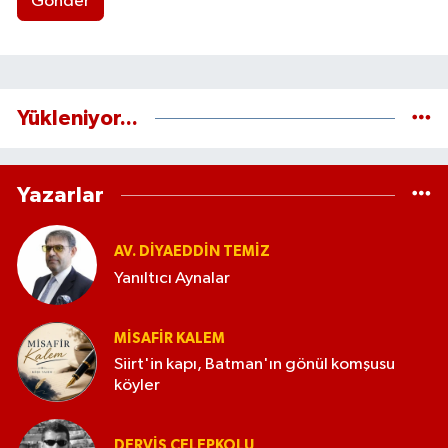
Gönder
Yükleniyor...
Yazarlar
AV. DIYAEDDIN TEMIZ
Yanıltıcı Aynalar
MISAFIR KALEM
Siirt'in kapı, Batman'ın gönül komşusu
köyler
DERVIŞ ÇELEPKOLU