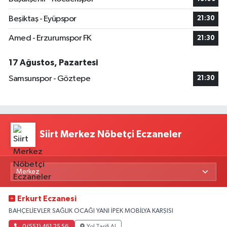
Beşiktaş - Eyüpspor
21:30
Amed - Erzurumspor FK
21:30
17 Ağustos, Pazartesi
Samsunspor - Göztepe
21:30
Siirt Merkez Nöbetçi Eczaneler
Erkurt Eczanesi
BAHÇELİEVLER SAĞLIK OCAĞI YANI İPEK MOBİLYA KARŞISI
0 (551) 461 25 56
Yol Tarifi Al