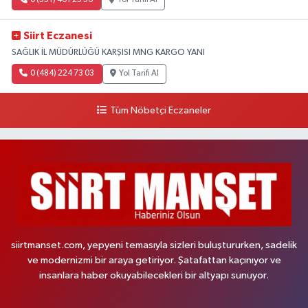
Siirt Eczanesi
SAĞLIK İL MÜDÜRLÜĞÜ KARŞISI MNG KARGO YANI
0 (484) 224 73 03
Yol Tarifi Al
Tüm Nöbetçi Eczaneler
siirtmanset.com, yepyeni temasıyla sizleri buluştururken, sadelik
ve modernizmi bir araya getiriyor. Şatafattan kaçınıyor ve
insanlara haber okuyabilecekleri bir altyapı sunuyor.