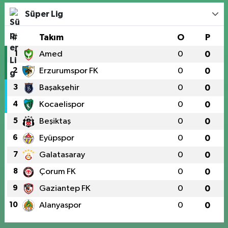
Süper Lig
#
Takım
O
P
1
Amed
0
0
2
Erzurumspor FK
0
0
3
Başakşehir
0
0
4
Kocaelispor
0
0
5
Beşiktaş
0
0
6
Eyüpspor
0
0
7
Galatasaray
0
0
8
Çorum FK
0
0
9
Gaziantep FK
0
0
10
Alanyaspor
0
0