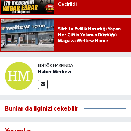
Geçirildi
Siirt'te Evlilik Hazırlığı Yapan
Her Çiftin Yolunun Düştüğü
Mağaza Weltew Home
EDITÖR HAKKINDA
Haber Merkezi
Bunlar da ilginizi çekebilir
Yorumlar