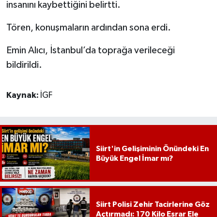
insanını kaybettiğini belirtti.
Tören, konuşmaların ardından sona erdi.
Emin Alıcı, İstanbul’da toprağa verileceği
bildirildi.
Kaynak:
İGF
Siirt'in Gelişiminin Önündeki En
Büyük Engel İmar mı?
Siirt Polisi Zehir Tacirlerine Göz
Açtırmadı: 170 Kilo Esrar Ele