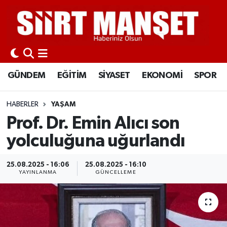
GÜNDEM
Siirt Nöbetçi Eczaneler
EĞİTİM
Siirt Hava Durumu
GÜNDEM
EĞİTİM
SİYASET
EKONOMİ
SPOR
SİYASET
Siirt Namaz Vakitleri
HABERLER
YAŞAM
EKONOMİ
Siirt Trafik Yoğunluk Haritası
Prof. Dr. Emin Alıcı son
yolculuğuna uğurlandı
SPOR
Süper Lig Puan Durumu ve Fikstür
25.08.2025 - 16:06
25.08.2025 - 16:10
İLÇELER
Tüm Manşetler
YAYINLANMA
GÜNCELLEME
KÜLTÜR-SANAT
Son Dakika Haberleri
SAĞLIK-YAŞAM
Haber Arşivi