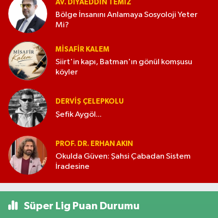
AV. DIYAEDDIN TEMIZ
Bölge İnsanını Anlamaya Sosyoloji Yeter
Mi?
MISAFIR KALEM
Siirt'in kapı, Batman'ın gönül komşusu
köyler
DERVIŞ ÇELEPKOLU
Şefik Aygöl...
PROF. DR. ERHAN AKIN
Okulda Güven: Şahsi Çabadan Sistem
İradesine
Süper Lig Puan Durumu