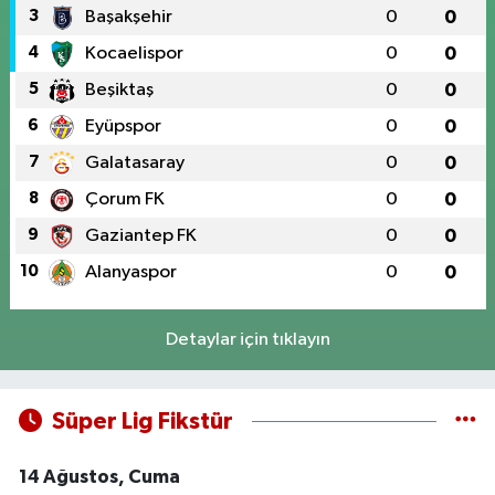
3
Başakşehir
0
0
4
Kocaelispor
0
0
5
Beşiktaş
0
0
6
Eyüpspor
0
0
7
Galatasaray
0
0
8
Çorum FK
0
0
9
Gaziantep FK
0
0
10
Alanyaspor
0
0
Detaylar için tıklayın
Süper Lig Fikstür
14 Ağustos, Cuma