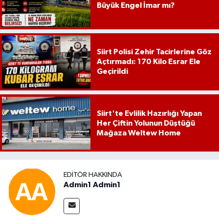
Büyük Engel İmar mı?
Siirt Polisi Zehir Tacirlerine Göz
Açtırmadı: 170 Kilo Esrar Ele
Geçirildi
Siirt'te Evlilik Hazırlığı Yapan
Her Çiftin Yolunun Düştüğü
Mağaza Weltew Home
EDITÖR HAKKINDA
Admin1 Admin1