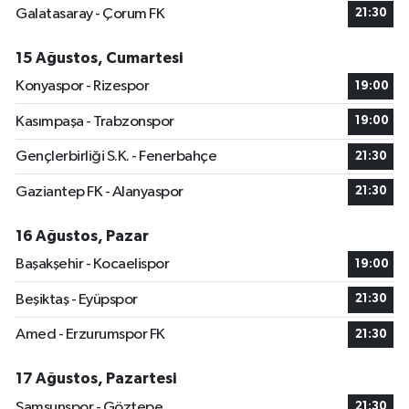
Galatasaray - Çorum FK
21:30
15 Ağustos, Cumartesi
Konyaspor - Rizespor
19:00
Kasımpaşa - Trabzonspor
19:00
Gençlerbirliği S.K. - Fenerbahçe
21:30
Gaziantep FK - Alanyaspor
21:30
16 Ağustos, Pazar
Başakşehir - Kocaelispor
19:00
Beşiktaş - Eyüpspor
21:30
Amed - Erzurumspor FK
21:30
17 Ağustos, Pazartesi
Samsunspor - Göztepe
21:30