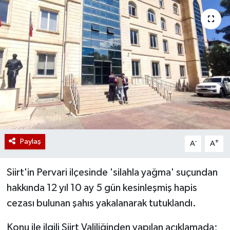
Paylaş
-
+
A
A
Siirt'in Pervari ilçesinde 'silahla yağma' suçundan
hakkında 12 yıl 10 ay 5 gün kesinleşmiş hapis
cezası bulunan şahıs yakalanarak tutuklandı.
Konu ile ilgili Siirt Valiliğinden yapılan açıklamada;