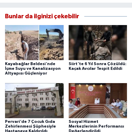
Bunlar da ilginizi çekebilir
Kayabağlar Beldesi'nde
Siirt'te 6 Yıl Sonra Çözüldü:
İçme Suyu ve Kanalizasyon
Kaçak Avcılar Tespit Edildi
Altyapısı Güçleniyor
Pervari’de 7 Çocuk Gıda
Sosyal Hizmet
Zehirlenmesi Şüphesiyle
Merkezlerinin Performansı
Hastaneye Kaldırıldı
Değerlendirildi