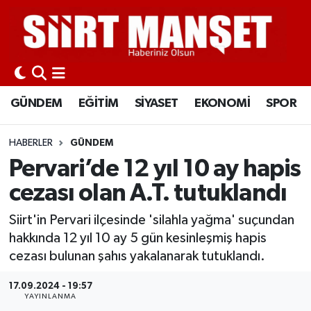
GÜNDEM
Siirt Nöbetçi Eczaneler
EĞİTİM
Siirt Hava Durumu
GÜNDEM
EĞİTİM
SİYASET
EKONOMİ
SPOR
SİYASET
Siirt Namaz Vakitleri
HABERLER
GÜNDEM
EKONOMİ
Siirt Trafik Yoğunluk Haritası
Pervari’de 12 yıl 10 ay hapis
cezası olan A.T. tutuklandı
SPOR
Süper Lig Puan Durumu ve Fikstür
Siirt'in Pervari ilçesinde 'silahla yağma' suçundan
İLÇELER
Tüm Manşetler
hakkında 12 yıl 10 ay 5 gün kesinleşmiş hapis
cezası bulunan şahıs yakalanarak tutuklandı.
KÜLTÜR-SANAT
Son Dakika Haberleri
17.09.2024 - 19:57
YAYINLANMA
SAĞLIK-YAŞAM
Haber Arşivi