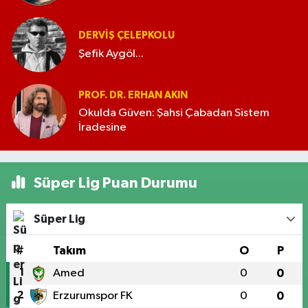
DERVIŞ ÇELEPKOLU
Şefik Aygöl...
PROF. DR. ERHAN AKIN
Okulda Güven: Şahsi Çabadan Sistem
İradesine
Süper Lig Puan Durumu
Süper Lig
#
Takım
O
P
1
Amed
0
0
2
Erzurumspor FK
0
0