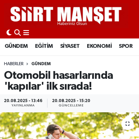
GÜNDEM
Siirt Nöbetçi Eczaneler
EĞİTİM
Siirt Hava Durumu
GÜNDEM
EĞİTİM
SİYASET
EKONOMİ
SPOR
SİYASET
Siirt Namaz Vakitleri
HABERLER
GÜNDEM
EKONOMİ
Siirt Trafik Yoğunluk Haritası
Otomobil hasarlarında
'kapılar' ilk sırada!
SPOR
Süper Lig Puan Durumu ve Fikstür
20.08.2025 - 13:46
20.08.2025 - 15:20
İLÇELER
Tüm Manşetler
YAYINLANMA
GÜNCELLEME
KÜLTÜR-SANAT
Son Dakika Haberleri
SAĞLIK-YAŞAM
Haber Arşivi