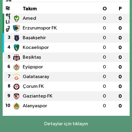
#
Takım
O
P
1
Amed
0
0
2
Erzurumspor FK
0
0
3
Başakşehir
0
0
4
Kocaelispor
0
0
5
Beşiktaş
0
0
6
Eyüpspor
0
0
7
Galatasaray
0
0
8
Çorum FK
0
0
9
Gaziantep FK
0
0
10
Alanyaspor
0
0
Detaylar için tıklayın