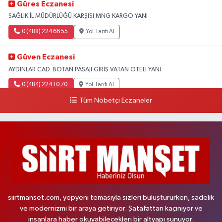
Güres Eczanesi
SAĞLIK İL MÜDÜRLÜĞÜ KARŞISI MNG KARGO YANI
0 (488) 224 66 55
Yol Tarifi Al
Güven Eczanesi
AYDINLAR CAD. BOTAN PASAJI GİRİŞ VATAN OTELİ YANI
0 (484) 224 10 70
Yol Tarifi Al
Tüm Nöbetçi Eczaneler
siirtmanset.com, yepyeni temasıyla sizleri buluştururken, sadelik
ve modernizmi bir araya getiriyor. Şatafattan kaçınıyor ve
insanlara haber okuyabilecekleri bir altyapı sunuyor.