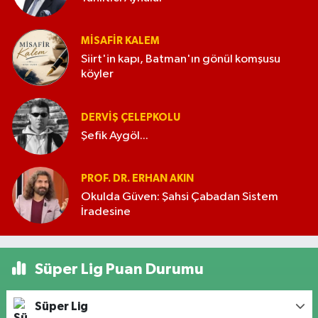
MISAFIR KALEM
Siirt'in kapı, Batman'ın gönül komşusu
köyler
DERVIŞ ÇELEPKOLU
Şefik Aygöl...
PROF. DR. ERHAN AKIN
Okulda Güven: Şahsi Çabadan Sistem
İradesine
Süper Lig Puan Durumu
Süper Lig