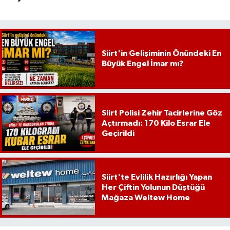
Siirt'in Gelişiminin Önündeki En
Büyük Engel İmar mı?
Siirt Polisi Zehir Tacirlerine Göz
Açtırmadı: 170 Kilo Esrar Ele
Geçirildi
Siirt'te Evlilik Hazırlığı Yapan
Her Çiftin Yolunun Düştüğü
Mağaza Weltew Home