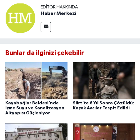
EDITÖR HAKKINDA
Haber Merkezi
Bunlar da ilginizi çekebilir
Kayabağlar Beldesi'nde
Siirt'te 6 Yıl Sonra Çözüldü:
İçme Suyu ve Kanalizasyon
Kaçak Avcılar Tespit Edildi
Altyapısı Güçleniyor