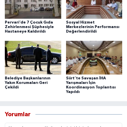
Pervari’de 7 Çocuk Gıda
Sosyal Hizmet
Zehirlenmesi Şüphesiyle
Merkezlerinin Performansı
Hastaneye Kaldırıldı
Değerlendirildi
Belediye Başkanlarının
Siirt’te Savaşan İHA
Yakın Korumaları Geri
Yarışmaları İçin
Çekildi
Koordinasyon Toplantısı
Yapıldı
Yorumlar