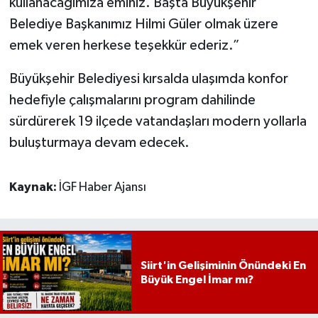
kullanacağımıza eminiz. Başta Büyükşehir
Belediye Başkanımız Hilmi Güler olmak üzere
emek veren herkese teşekkür ederiz.”
Büyükşehir Belediyesi kırsalda ulaşımda konfor
hedefiyle çalışmalarını program dahilinde
sürdürerek 19 ilçede vatandaşları modern yollarla
buluşturmaya devam edecek.
Kaynak:
İGF Haber Ajansı
Siirt'in Gelişiminin Önündeki En
Büyük Engel İmar mı?