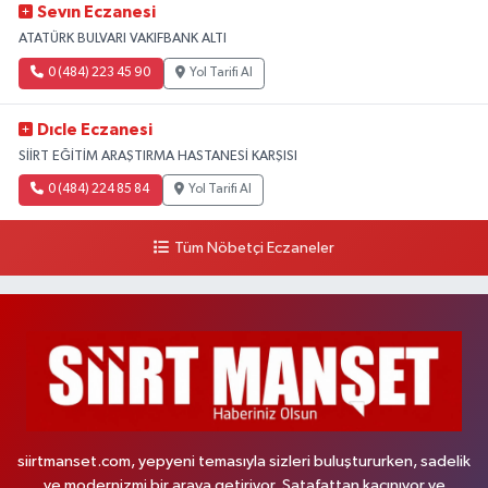
Sevın Eczanesi
ATATÜRK BULVARI VAKIFBANK ALTI
0 (484) 223 45 90
Yol Tarifi Al
Dıcle Eczanesi
SİİRT EĞİTİM ARAŞTIRMA HASTANESİ KARŞISI
0 (484) 224 85 84
Yol Tarifi Al
Tüm Nöbetçi Eczaneler
siirtmanset.com, yepyeni temasıyla sizleri buluştururken, sadelik
ve modernizmi bir araya getiriyor. Şatafattan kaçınıyor ve