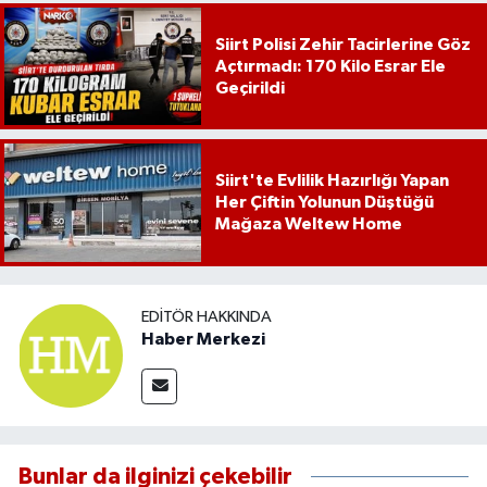
Siirt Polisi Zehir Tacirlerine Göz
Açtırmadı: 170 Kilo Esrar Ele
Geçirildi
Siirt'te Evlilik Hazırlığı Yapan
Her Çiftin Yolunun Düştüğü
Mağaza Weltew Home
EDITÖR HAKKINDA
Haber Merkezi
Bunlar da ilginizi çekebilir