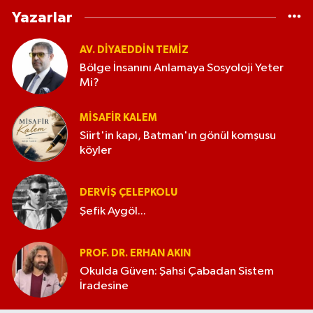
Yazarlar
AV. DIYAEDDIN TEMIZ
Bölge İnsanını Anlamaya Sosyoloji Yeter
Mi?
MISAFIR KALEM
Siirt'in kapı, Batman'ın gönül komşusu
köyler
DERVIŞ ÇELEPKOLU
Şefik Aygöl...
PROF. DR. ERHAN AKIN
Okulda Güven: Şahsi Çabadan Sistem
İradesine