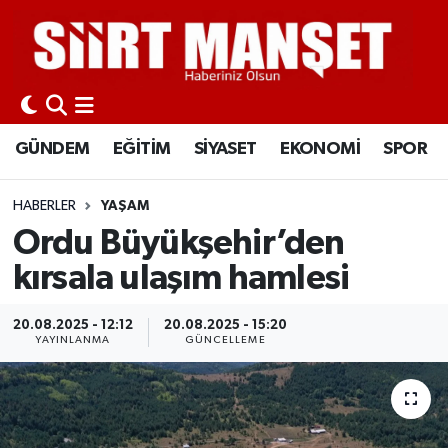
GÜNDEM
Siirt Nöbetçi Eczaneler
EĞİTİM
Siirt Hava Durumu
GÜNDEM
EĞİTİM
SİYASET
EKONOMİ
SPOR
SİYASET
Siirt Namaz Vakitleri
HABERLER
YAŞAM
EKONOMİ
Siirt Trafik Yoğunluk Haritası
Ordu Büyükşehir’den
kırsala ulaşım hamlesi
SPOR
Süper Lig Puan Durumu ve Fikstür
20.08.2025 - 12:12
20.08.2025 - 15:20
İLÇELER
Tüm Manşetler
YAYINLANMA
GÜNCELLEME
KÜLTÜR-SANAT
Son Dakika Haberleri
SAĞLIK-YAŞAM
Haber Arşivi