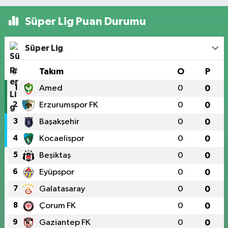
Süper Lig Puan Durumu
Süper Lig
#
Takım
O
P
1
Amed
0
0
2
Erzurumspor FK
0
0
3
Başakşehir
0
0
4
Kocaelispor
0
0
5
Beşiktaş
0
0
6
Eyüpspor
0
0
7
Galatasaray
0
0
8
Çorum FK
0
0
9
Gaziantep FK
0
0