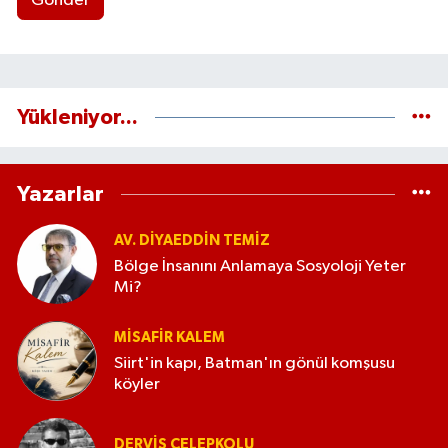
Gönder
Yükleniyor...
Yazarlar
AV. DIYAEDDIN TEMIZ
Bölge İnsanını Anlamaya Sosyoloji Yeter
Mi?
MISAFIR KALEM
Siirt'in kapı, Batman'ın gönül komşusu
köyler
DERVIŞ ÇELEPKOLU