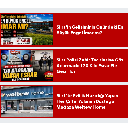
Siirt'in Gelişiminin Önündeki En
Büyük Engel İmar mı?
Siirt Polisi Zehir Tacirlerine Göz
Açtırmadı: 170 Kilo Esrar Ele
Geçirildi
Siirt'te Evlilik Hazırlığı Yapan
Her Çiftin Yolunun Düştüğü
Mağaza Weltew Home