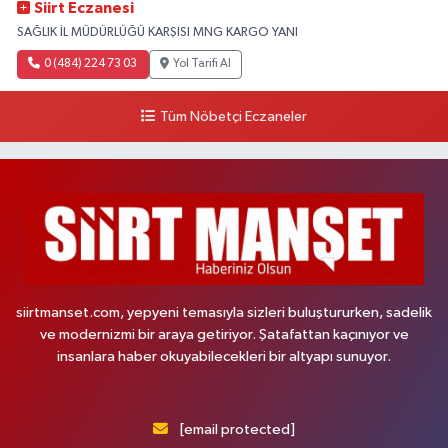
Siirt Eczanesi
SAĞLIK İL MÜDÜRLÜĞÜ KARŞISI MNG KARGO YANI
0 (484) 224 73 03
Yol Tarifi Al
Tüm Nöbetçi Eczaneler
siirtmanset.com, yepyeni temasıyla sizleri buluştururken, sadelik
ve modernizmi bir araya getiriyor. Şatafattan kaçınıyor ve
insanlara haber okuyabilecekleri bir altyapı sunuyor.
[email protected]