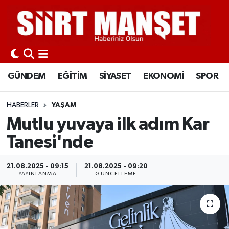
GÜNDEM
Siirt Nöbetçi Eczaneler
EĞİTİM
Siirt Hava Durumu
GÜNDEM
EĞİTİM
SİYASET
EKONOMİ
SPOR
SİYASET
Siirt Namaz Vakitleri
HABERLER
YAŞAM
EKONOMİ
Siirt Trafik Yoğunluk Haritası
Mutlu yuvaya ilk adım Kar
Tanesi'nde
SPOR
Süper Lig Puan Durumu ve Fikstür
21.08.2025 - 09:15
21.08.2025 - 09:20
İLÇELER
Tüm Manşetler
YAYINLANMA
GÜNCELLEME
KÜLTÜR-SANAT
Son Dakika Haberleri
SAĞLIK-YAŞAM
Haber Arşivi