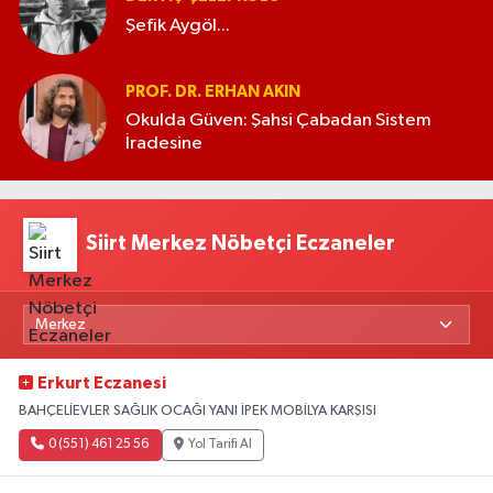
Şefik Aygöl...
PROF. DR. ERHAN AKIN
Okulda Güven: Şahsi Çabadan Sistem
İradesine
Siirt Merkez Nöbetçi Eczaneler
Erkurt Eczanesi
BAHÇELİEVLER SAĞLIK OCAĞI YANI İPEK MOBİLYA KARŞISI
0 (551) 461 25 56
Yol Tarifi Al