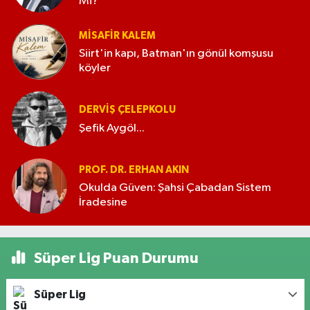
Mi?
MISAFIR KALEM
Siirt'in kapı, Batman'ın gönül komşusu
köyler
DERVIŞ ÇELEPKOLU
Şefik Aygöl...
PROF. DR. ERHAN AKIN
Okulda Güven: Şahsi Çabadan Sistem
İradesine
Süper Lig Puan Durumu
Süper Lig