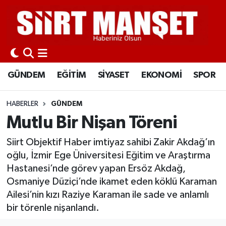
GÜNDEM
Siirt Nöbetçi Eczaneler
EĞİTİM
Siirt Hava Durumu
GÜNDEM
EĞİTİM
SİYASET
EKONOMİ
SPOR
SİYASET
Siirt Namaz Vakitleri
HABERLER
GÜNDEM
EKONOMİ
Siirt Trafik Yoğunluk Haritası
Mutlu Bir Nişan Töreni
SPOR
Süper Lig Puan Durumu ve Fikstür
Siirt Objektif Haber imtiyaz sahibi Zakir Akdağ’ın
oğlu, İzmir Ege Üniversitesi Eğitim ve Araştırma
İLÇELER
Tüm Manşetler
Hastanesi’nde görev yapan Ersöz Akdağ,
Osmaniye Düziçi’nde ikamet eden köklü Karaman
KÜLTÜR-SANAT
Son Dakika Haberleri
Ailesi’nin kızı Raziye Karaman ile sade ve anlamlı
bir törenle nişanlandı.
SAĞLIK-YAŞAM
Haber Arşivi