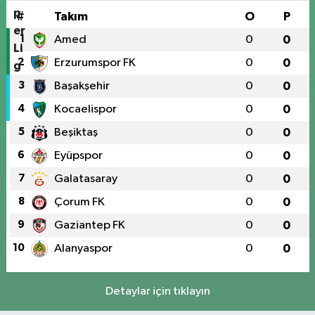
#
Takım
O
P
1
Amed
0
0
2
Erzurumspor FK
0
0
3
Başakşehir
0
0
4
Kocaelispor
0
0
5
Beşiktaş
0
0
6
Eyüpspor
0
0
7
Galatasaray
0
0
8
Çorum FK
0
0
9
Gaziantep FK
0
0
10
Alanyaspor
0
0
Detaylar için tıklayın