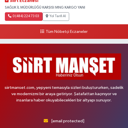
Siirt Eczanesi
SAĞLIK İL MÜDÜRLÜĞÜ KARŞISI MNG KARGO YANI
0 (484) 224 73 03
Yol Tarifi Al
Tüm Nöbetçi Eczaneler
siirtmanset.com, yepyeni temasıyla sizleri buluştururken, sadelik
ve modernizmi bir araya getiriyor. Şatafattan kaçınıyor ve
insanlara haber okuyabilecekleri bir altyapı sunuyor.
[email protected]