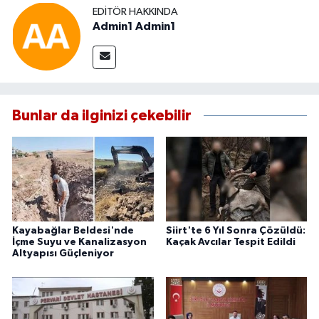
EDITÖR HAKKINDA
Admin1 Admin1
Bunlar da ilginizi çekebilir
Kayabağlar Beldesi'nde
Siirt'te 6 Yıl Sonra Çözüldü:
İçme Suyu ve Kanalizasyon
Kaçak Avcılar Tespit Edildi
Altyapısı Güçleniyor