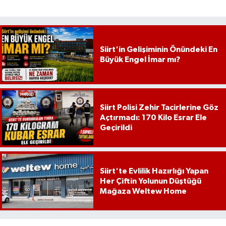
Siirt'in Gelişiminin Önündeki En
Büyük Engel İmar mı?
Siirt Polisi Zehir Tacirlerine Göz
Açtırmadı: 170 Kilo Esrar Ele
Geçirildi
Siirt'te Evlilik Hazırlığı Yapan
Her Çiftin Yolunun Düştüğü
Mağaza Weltew Home