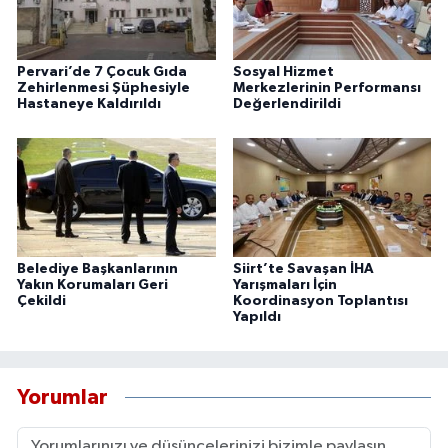
Pervari’de 7 Çocuk Gıda
Sosyal Hizmet
Zehirlenmesi Şüphesiyle
Merkezlerinin Performansı
Hastaneye Kaldırıldı
Değerlendirildi
Belediye Başkanlarının
Siirt’te Savaşan İHA
Yakın Korumaları Geri
Yarışmaları İçin
Çekildi
Koordinasyon Toplantısı
Yapıldı
Yorumlar