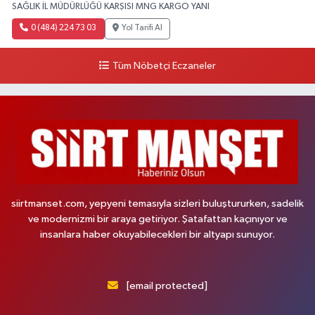
SAĞLIK İL MÜDÜRLÜĞÜ KARŞISI MNG KARGO YANI
0 (484) 224 73 03
Yol Tarifi Al
Tüm Nöbetçi Eczaneler
siirtmanset.com, yepyeni temasıyla sizleri buluştururken, sadelik
ve modernizmi bir araya getiriyor. Şatafattan kaçınıyor ve
insanlara haber okuyabilecekleri bir altyapı sunuyor.
[email protected]