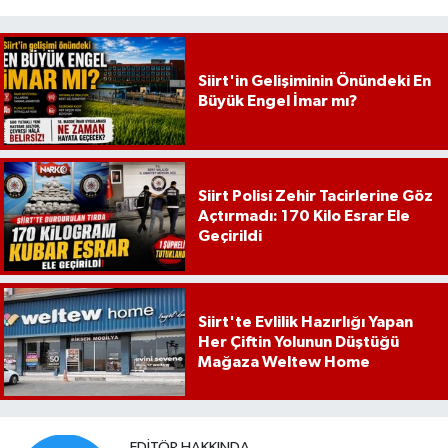
Siirt'in Gelişiminin Önündeki En
Büyük Engel İmar mı?
Siirt Polisi Zehir Tacirlerine Göz
Açtırmadı: 170 Kilo Esrar Ele
Geçirildi
Siirt'te Evlilik Hazırlığı Yapan
Her Çiftin Yolunun Düştüğü
Mağaza Weltew Home
EDITÖR HAKKINDA