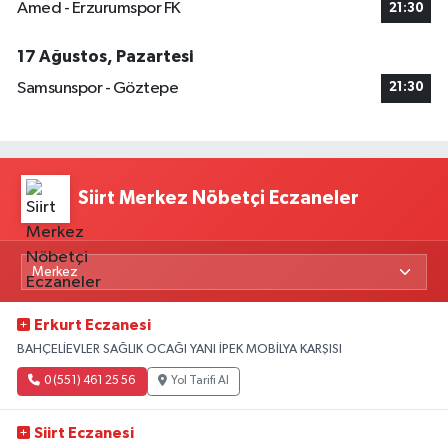
Amed - Erzurumspor FK
21:30
17 Ağustos, Pazartesi
Samsunspor - Göztepe
21:30
Siirt Merkez Nöbetçi Eczaneler
Erkurt Eczanesi
BAHÇELİEVLER SAĞLIK OCAĞI YANI İPEK MOBİLYA KARŞISI
0 (551) 461 25 56
Yol Tarifi Al
Siirt Eczanesi