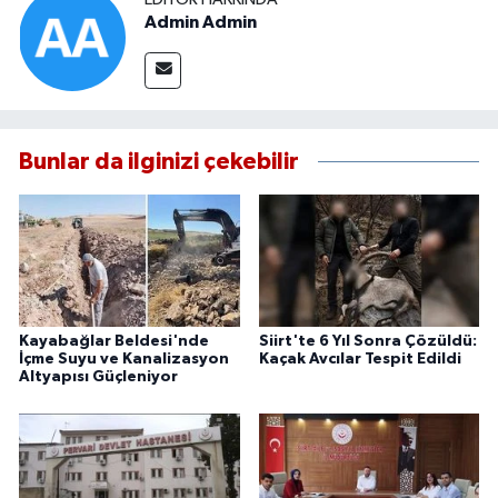
Admin Admin
Bunlar da ilginizi çekebilir
Kayabağlar Beldesi'nde
Siirt'te 6 Yıl Sonra Çözüldü:
İçme Suyu ve Kanalizasyon
Kaçak Avcılar Tespit Edildi
Altyapısı Güçleniyor