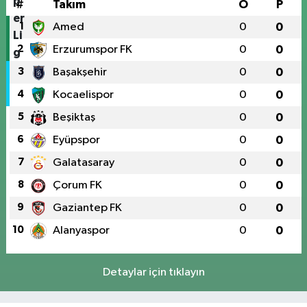
#
Takım
O
P
1
Amed
0
0
2
Erzurumspor FK
0
0
3
Başakşehir
0
0
4
Kocaelispor
0
0
5
Beşiktaş
0
0
6
Eyüpspor
0
0
7
Galatasaray
0
0
8
Çorum FK
0
0
9
Gaziantep FK
0
0
10
Alanyaspor
0
0
Detaylar için tıklayın