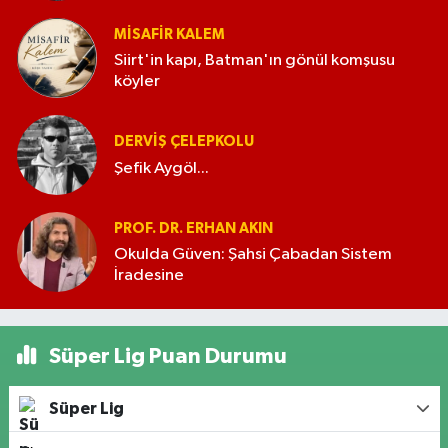
MISAFIR KALEM
Siirt'in kapı, Batman'ın gönül komşusu
köyler
DERVIŞ ÇELEPKOLU
Şefik Aygöl...
PROF. DR. ERHAN AKIN
Okulda Güven: Şahsi Çabadan Sistem
İradesine
Süper Lig Puan Durumu
Süper Lig