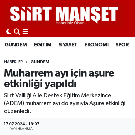
GÜNDEM
Siirt Nöbetçi Eczaneler
EĞİTİM
Siirt Hava Durumu
GÜNDEM
EĞİTİM
SİYASET
EKONOMİ
SPOR
SİYASET
Siirt Namaz Vakitleri
HABERLER
GÜNDEM
EKONOMİ
Siirt Trafik Yoğunluk Haritası
Muharrem ayı için aşure
etkinliği yapıldı
SPOR
Süper Lig Puan Durumu ve Fikstür
Siirt Valiliği Aile Destek Eğitim Merkezince
İLÇELER
Tüm Manşetler
(ADEM) muharrem ayı dolayısıyla Aşure etkinliği
düzenledi.
KÜLTÜR-SANAT
Son Dakika Haberleri
17.07.2024 - 18:07
YAYINLANMA
SAĞLIK-YAŞAM
Haber Arşivi