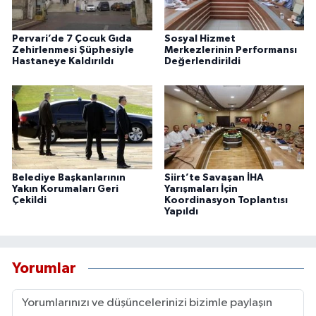
Pervari’de 7 Çocuk Gıda
Sosyal Hizmet
Zehirlenmesi Şüphesiyle
Merkezlerinin Performansı
Hastaneye Kaldırıldı
Değerlendirildi
Belediye Başkanlarının
Siirt’te Savaşan İHA
Yakın Korumaları Geri
Yarışmaları İçin
Çekildi
Koordinasyon Toplantısı
Yapıldı
Yorumlar