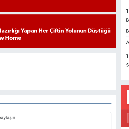
1
B
k Hazırlığı Yapan Her Çiftin Yolunun Düştüğü
B
ew Home
A
1
S