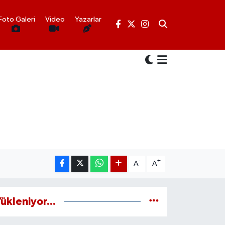
Foto Galeri
Video
Yazarlar
-
+
A
A
ükleniyor...