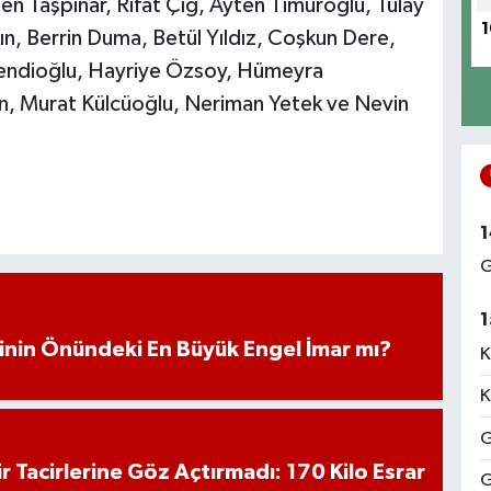
en Taşpınar, Rıfat Çığ, Ayten Timuroğlu, Tülay
1
ın, Berrin Duma, Betül Yıldız, Coşkun Dere,
Efendioğlu, Hayriye Özsoy, Hümeyra
n, Murat Külcüoğlu, Neriman Yetek ve Nevin
1
G
1
iminin Önündeki En Büyük Engel İmar mı?
K
K
G
hir Tacirlerine Göz Açtırmadı: 170 Kilo Esrar
G