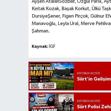
Ayşen AtalanSözbilir, Özgül Parla, Ayt
Kıntak Kozak, Başak Korkut, Ülkü Taşk
DursiyeŞener, Figen Pirçok, Gülnur 
Manavoğlu, Leyla Ural, Merve Pehliva
Şahman.
Kaynak:
İGF
EDITÖRÜN SEÇTIĞI
Siirt'in Geliş
EDITÖRÜN SEÇTIĞI
Siirt Polisi Ze