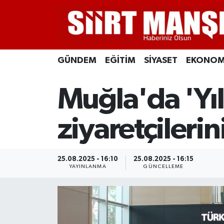
GÜNDEM
Siirt Nöbetçi Eczaneler
GÜNDEM
EĞİTİM
SİYASET
EKONOM
EĞİTİM
Siirt Hava Durumu
Muğla'da 'Yıl
SİYASET
Siirt Namaz Vakitleri
EKONOMİ
Siirt Trafik Yoğunluk Haritası
ziyaretçilerin
SPOR
Süper Lig Puan Durumu ve Fikstür
25.08.2025 - 16:10
25.08.2025 - 16:15
İLÇELER
Tüm Manşetler
YAYINLANMA
GÜNCELLEME
KÜLTÜR-SANAT
Son Dakika Haberleri
SAĞLIK-YAŞAM
Haber Arşivi