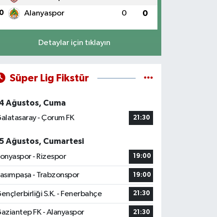
0
Alanyaspor
0
0
Detaylar için tıklayın
Süper Lig Fikstür
4 Ağustos, Cuma
alatasaray - Çorum FK
21:30
5 Ağustos, Cumartesi
onyaspor - Rizespor
19:00
asımpaşa - Trabzonspor
19:00
ençlerbirliği S.K. - Fenerbahçe
21:30
aziantep FK - Alanyaspor
21:30