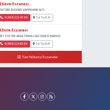
Sevın Eczanesi
TATÜRK BULVARI VAKIFBANK ALTI
0 (484) 223 45 90
Yol Tarifi Al
Dıcle Eczanesi
İİRT EĞİTİM ARAŞTIRMA HASTANESİ KARŞISI
0 (484) 224 85 84
Yol Tarifi Al
Tüm Nöbetçi Eczaneler