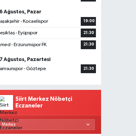
6 Ağustos, Pazar
aşakşehir - Kocaelispor
19:00
eşiktaş - Eyüpspor
21:30
med - Erzurumspor FK
21:30
7 Ağustos, Pazartesi
amsunspor - Göztepe
21:30
Siirt Merkez Nöbetçi
Eczaneler