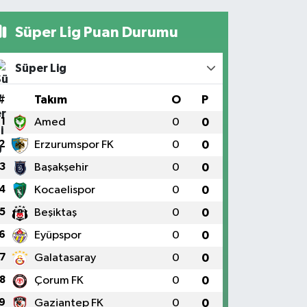
Süper Lig Puan Durumu
Süper Lig
#
Takım
O
P
1
Amed
0
0
2
Erzurumspor FK
0
0
3
Başakşehir
0
0
4
Kocaelispor
0
0
5
Beşiktaş
0
0
6
Eyüpspor
0
0
7
Galatasaray
0
0
8
Çorum FK
0
0
9
Gaziantep FK
0
0