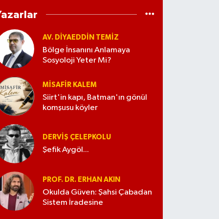
Yazarlar
AV. DIYAEDDIN TEMIZ
Bölge İnsanını Anlamaya
Sosyoloji Yeter Mi?
MISAFIR KALEM
Siirt'in kapı, Batman'ın gönül
komşusu köyler
DERVIŞ ÇELEPKOLU
Şefik Aygöl...
PROF. DR. ERHAN AKIN
Okulda Güven: Şahsi Çabadan
Sistem İradesine