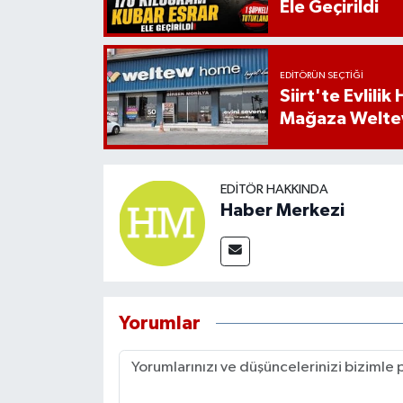
Ele Geçirildi
EDITÖRÜN SEÇTIĞI
Siirt'te Evlili
Mağaza Welt
EDITÖR HAKKINDA
Haber Merkezi
Yorumlar