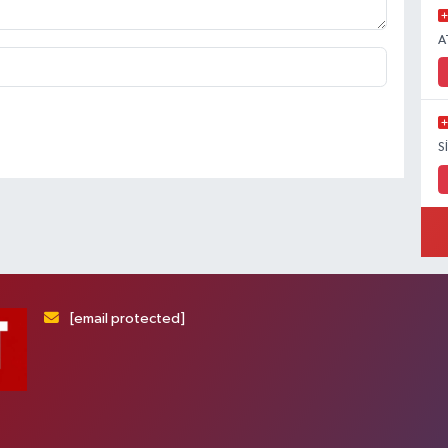
A
S
[email protected]