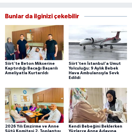
Bunlar da ilginizi çekebilir
Siirt'te Beton Mikserine
Siirt'ten İstanbul'a Umut
Kaptırdığı Bacağı Başarılı
Yolculuğu: 9 Aylık Bebek
Ameliyatla Kurtarıldı
Hava Ambulansıyla Sevk
Edildi
2026 Yılı Emzirme ve Anne
Kendi Bebeğini Beklerken
Sütü Komitesi 2. Toplantısı
Yüzlerce Anne Adayına