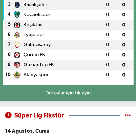
3
Başakşehir
0
0
4
Kocaelispor
0
0
5
Beşiktaş
0
0
6
Eyüpspor
0
0
7
Galatasaray
0
0
8
Çorum FK
0
0
9
Gaziantep FK
0
0
10
Alanyaspor
0
0
Detaylar için tıklayın
Süper Lig Fikstür
14 Ağustos, Cuma