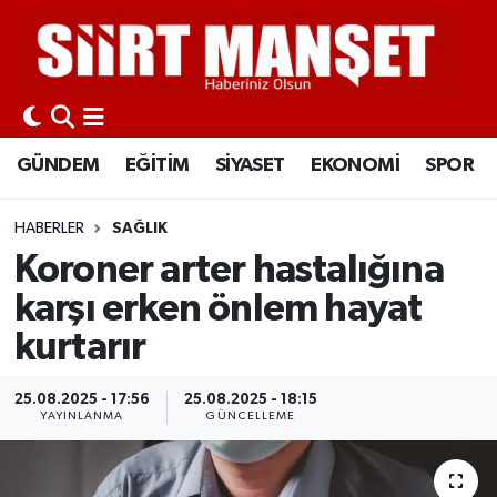
GÜNDEM
Siirt Nöbetçi Eczaneler
EĞİTİM
Siirt Hava Durumu
GÜNDEM
EĞİTİM
SİYASET
EKONOMİ
SPOR
SİYASET
Siirt Namaz Vakitleri
HABERLER
SAĞLIK
EKONOMİ
Siirt Trafik Yoğunluk Haritası
Koroner arter hastalığına
karşı erken önlem hayat
SPOR
Süper Lig Puan Durumu ve Fikstür
kurtarır
İLÇELER
Tüm Manşetler
25.08.2025 - 17:56
25.08.2025 - 18:15
YAYINLANMA
GÜNCELLEME
KÜLTÜR-SANAT
Son Dakika Haberleri
SAĞLIK-YAŞAM
Haber Arşivi