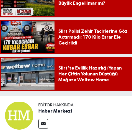
Büyük Engel İmar mı?
Siirt Polisi Zehir Tacirlerine Göz
Açtırmadı: 170 Kilo Esrar Ele
Geçirildi
Siirt'te Evlilik Hazırlığı Yapan
Her Çiftin Yolunun Düştüğü
Mağaza Weltew Home
EDITÖR HAKKINDA
Haber Merkezi