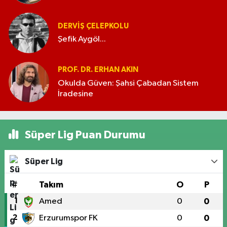
DERVIŞ ÇELEPKOLU
Şefik Aygöl...
PROF. DR. ERHAN AKIN
Okulda Güven: Şahsi Çabadan Sistem
İradesine
Süper Lig Puan Durumu
Süper Lig
#
Takım
O
P
1
Amed
0
0
2
Erzurumspor FK
0
0