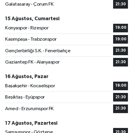
Galatasaray - Çorum FK
21:30
15 Ağustos, Cumartesi
Konyaspor - Rizespor
19:00
Kasımpaşa - Trabzonspor
19:00
Gençlerbirliği S.K. - Fenerbahçe
21:30
Gaziantep FK - Alanyaspor
21:30
16 Ağustos, Pazar
Başakşehir - Kocaelispor
19:00
Beşiktaş - Eyüpspor
21:30
Amed - Erzurumspor FK
21:30
17 Ağustos, Pazartesi
Samsunspor - Göztepe
21:30