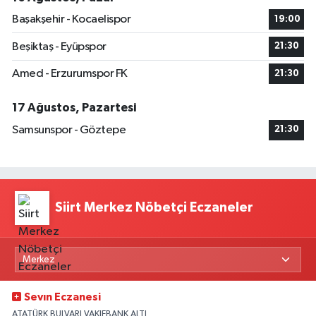
Başakşehir - Kocaelispor
19:00
Beşiktaş - Eyüpspor
21:30
Amed - Erzurumspor FK
21:30
17 Ağustos, Pazartesi
Samsunspor - Göztepe
21:30
Siirt Merkez Nöbetçi Eczaneler
Sevın Eczanesi
ATATÜRK BULVARI VAKIFBANK ALTI