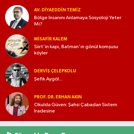
AV. DIYAEDDIN TEMIZ
Bölge İnsanını Anlamaya Sosyoloji Yeter
Mi?
MISAFIR KALEM
Siirt'in kapı, Batman'ın gönül komşusu
köyler
DERVIŞ ÇELEPKOLU
Şefik Aygöl...
PROF. DR. ERHAN AKIN
Okulda Güven: Şahsi Çabadan Sistem
İradesine