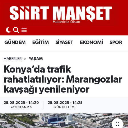
GÜNDEM
Siirt Nöbetçi Eczaneler
EĞİTİM
Siirt Hava Durumu
GÜNDEM
EĞİTİM
SİYASET
EKONOMİ
SPOR
SİYASET
Siirt Namaz Vakitleri
HABERLER
YAŞAM
EKONOMİ
Siirt Trafik Yoğunluk Haritası
Konya’da trafik
rahatlatılıyor: Marangozlar
SPOR
Süper Lig Puan Durumu ve Fikstür
kavşağı yenileniyor
İLÇELER
Tüm Manşetler
25.08.2025 - 14:20
25.08.2025 - 14:25
YAYINLANMA
GÜNCELLEME
KÜLTÜR-SANAT
Son Dakika Haberleri
SAĞLIK-YAŞAM
Haber Arşivi