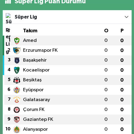
Süper Lig Puan Durumu
Süper Lig
#
Takım
O
P
1
Amed
0
0
2
Erzurumspor FK
0
0
3
Başakşehir
0
0
4
Kocaelispor
0
0
5
Beşiktaş
0
0
6
Eyüpspor
0
0
7
Galatasaray
0
0
8
Çorum FK
0
0
9
Gaziantep FK
0
0
10
Alanyaspor
0
0