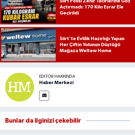
Siirt Polisi Zehir Tacirlerine Göz
Açtırmadı: 170 Kilo Esrar Ele
Geçirildi
Siirt'te Evlilik Hazırlığı Yapan
Her Çiftin Yolunun Düştüğü
Mağaza Weltew Home
EDITÖR HAKKINDA
Haber Merkezi
Bunlar da ilginizi çekebilir