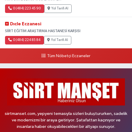
0 (484) 223 45 90
Yol Tarifi Al
Dıcle Eczanesi
SİİRT EĞİTİM ARAŞTIRMA HASTANESİ KARŞISI
0 (484) 224 85 84
Yol Tarifi Al
Tüm Nöbetçi Eczaneler
siirtmanset.com, yepyeni temasıyla sizleri buluştururken, sadelik
ve modernizmi bir araya getiriyor. Şatafattan kaçınıyor ve
insanlara haber okuyabilecekleri bir altyapı sunuyor.