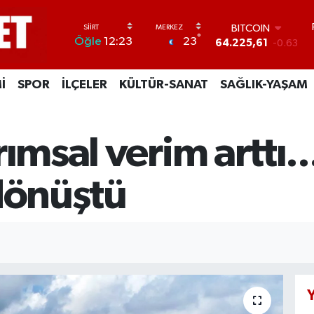
BITCOIN
64.225,61
-0.63
DOLAR
°
23
Öğle
12:23
47,7143
0.16
EURO
55,0317
-0.02
İ
SPOR
İLÇELER
KÜLTÜR-SANAT
SAĞLIK-YAŞAM
STERLİN
64,2463
0.07
GRAM ALTIN
ımsal verim arttı.
6510.40
0.45
BİST100
13.799
70
 dönüştü
Y