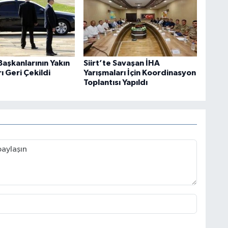
aşkanlarının Yakın
Siirt’te Savaşan İHA
 Geri Çekildi
Yarışmaları İçin Koordinasyon
Toplantısı Yapıldı