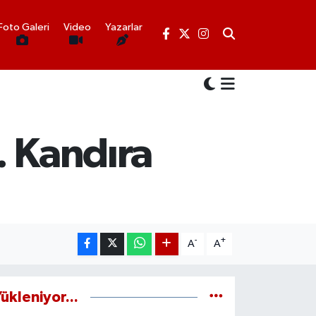
Foto Galeri
Video
Yazarlar
.. Kandıra
-
+
A
A
ükleniyor...