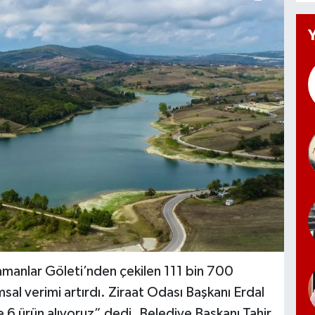
amanlar Göleti’nden çekilen 111 bin 700
sal verimi artırdı. Ziraat Odası Başkanı Erdal
e 6 ürün alıyoruz” dedi. Belediye Başkanı Tahir