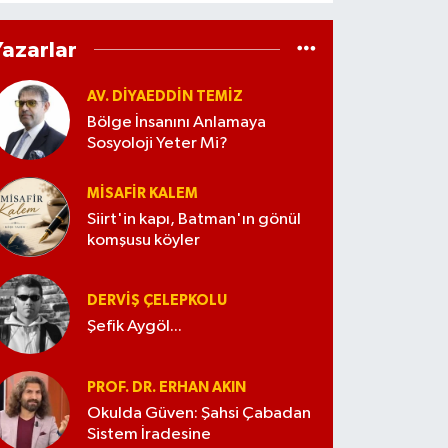
Yazarlar
AV. DIYAEDDIN TEMIZ
Bölge İnsanını Anlamaya
Sosyoloji Yeter Mi?
MISAFIR KALEM
Siirt'in kapı, Batman'ın gönül
komşusu köyler
DERVIŞ ÇELEPKOLU
Şefik Aygöl...
PROF. DR. ERHAN AKIN
Okulda Güven: Şahsi Çabadan
Sistem İradesine