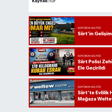
Kaynak:
İGF
EDITÖRÜN SEÇTIĞI
Siirt'in Geliş
EDITÖRÜN SEÇTIĞI
Siirt Polisi Ze
Ele Geçirildi
EDITÖRÜN SEÇTIĞI
Siirt'te Evlili
Mağaza Welt