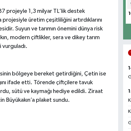
 projeyle 1,3 milyar TL’lik destek
1
projesiyle üretim çeşitliliğini artırdıklarını
esidir. Suyun ve tarımın önemini dünya risk
ın, modern çiftlikler, sera ve dikey tarım
i vurguladı.
1
inin bölgeye bereket getirdiğini, Çetin ise
G
ğını ifade etti. Törende çiftçilere tavuk
rdu, sütü ve kaymağı hediye edildi. Ziraat
1
 için Büyükakın’a plaket sundu.
K
K
G