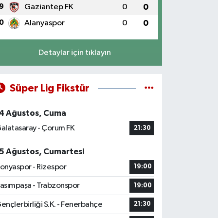
9
Gaziantep FK
0
0
0
Alanyaspor
0
0
Detaylar için tıklayın
Süper Lig Fikstür
4 Ağustos, Cuma
alatasaray - Çorum FK
21:30
5 Ağustos, Cumartesi
onyaspor - Rizespor
19:00
asımpaşa - Trabzonspor
19:00
ençlerbirliği S.K. - Fenerbahçe
21:30