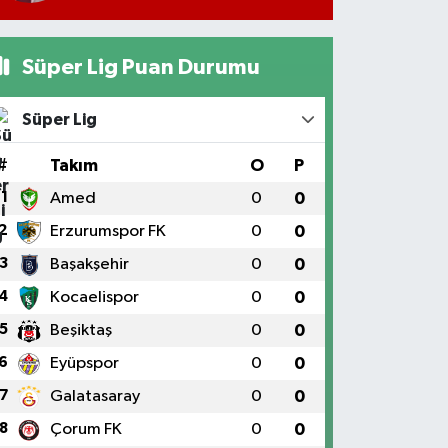
Süper Lig Puan Durumu
Süper Lig
#
Takım
O
P
1
Amed
0
0
2
Erzurumspor FK
0
0
3
Başakşehir
0
0
4
Kocaelispor
0
0
5
Beşiktaş
0
0
6
Eyüpspor
0
0
7
Galatasaray
0
0
8
Çorum FK
0
0