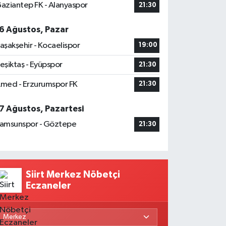
aziantep FK - Alanyaspor
21:30
6 Ağustos, Pazar
aşakşehir - Kocaelispor
19:00
eşiktaş - Eyüpspor
21:30
med - Erzurumspor FK
21:30
7 Ağustos, Pazartesi
amsunspor - Göztepe
21:30
Siirt Merkez Nöbetçi
Eczaneler