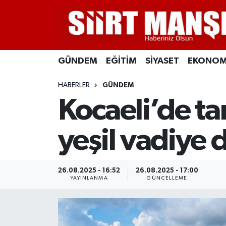
GÜNDEM
Siirt Nöbetçi Eczaneler
GÜNDEM
EĞİTİM
SİYASET
EKONOM
EĞİTİM
Siirt Hava Durumu
HABERLER
GÜNDEM
SİYASET
Siirt Namaz Vakitleri
Kocaeli’de tar
EKONOMİ
Siirt Trafik Yoğunluk Haritası
yeşil vadiye
SPOR
Süper Lig Puan Durumu ve Fikstür
İLÇELER
Tüm Manşetler
26.08.2025 - 16:52
26.08.2025 - 17:00
YAYINLANMA
GÜNCELLEME
KÜLTÜR-SANAT
Son Dakika Haberleri
SAĞLIK-YAŞAM
Haber Arşivi