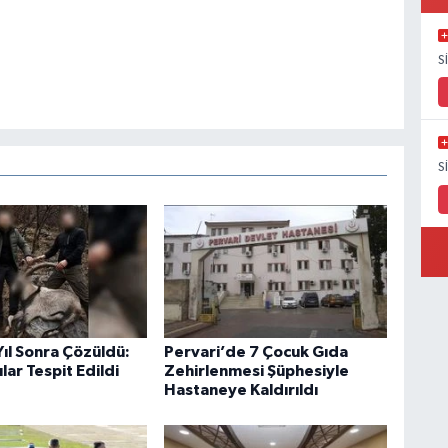
S
S
 Yıl Sonra Çözüldü:
Pervari’de 7 Çocuk Gıda
lar Tespit Edildi
Zehirlenmesi Şüphesiyle
Hastaneye Kaldırıldı