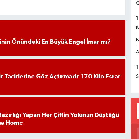
G
1
B
B
iminin Önündeki En Büyük Engel İmar mı?
A
1
hir Tacirlerine Göz Açtırmadı: 170 Kilo Esrar
S
k Hazırlığı Yapan Her Çiftin Yolunun Düştüğü
ew Home