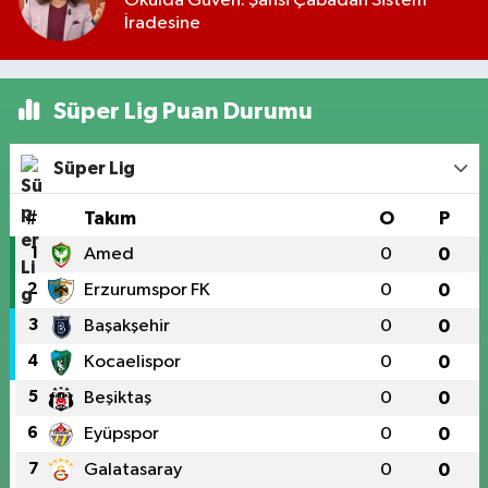
Okulda Güven: Şahsi Çabadan Sistem
İradesine
Süper Lig Puan Durumu
Süper Lig
#
Takım
O
P
1
Amed
0
0
2
Erzurumspor FK
0
0
3
Başakşehir
0
0
4
Kocaelispor
0
0
5
Beşiktaş
0
0
6
Eyüpspor
0
0
7
Galatasaray
0
0