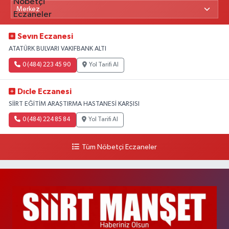
Sevın Eczanesi
ATATÜRK BULVARI VAKIFBANK ALTI
0 (484) 223 45 90
Yol Tarifi Al
Dıcle Eczanesi
SİİRT EĞİTİM ARAŞTIRMA HASTANESİ KARŞISI
0 (484) 224 85 84
Yol Tarifi Al
Tüm Nöbetçi Eczaneler