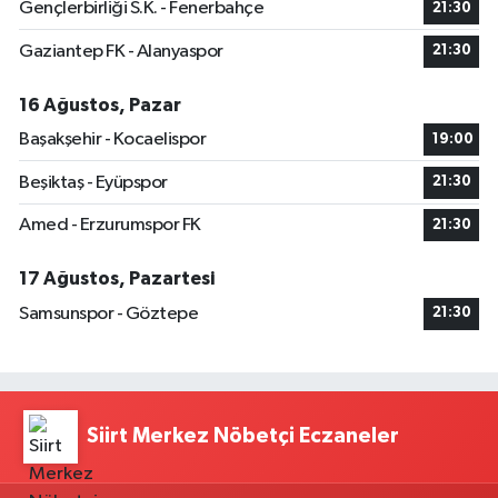
Gençlerbirliği S.K. - Fenerbahçe
21:30
Gaziantep FK - Alanyaspor
21:30
16 Ağustos, Pazar
Başakşehir - Kocaelispor
19:00
Beşiktaş - Eyüpspor
21:30
Amed - Erzurumspor FK
21:30
17 Ağustos, Pazartesi
Samsunspor - Göztepe
21:30
Siirt Merkez Nöbetçi Eczaneler