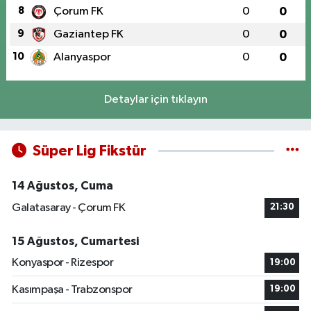
8
Çorum FK
0
0
9
Gaziantep FK
0
0
10
Alanyaspor
0
0
Detaylar için tıklayın
Süper Lig Fikstür
14 Ağustos, Cuma
Galatasaray - Çorum FK
21:30
15 Ağustos, Cumartesi
Konyaspor - Rizespor
19:00
Kasımpaşa - Trabzonspor
19:00