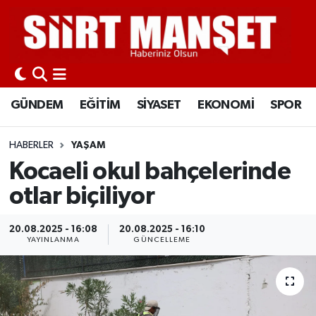
GÜNDEM
Siirt Nöbetçi Eczaneler
EĞİTİM
Siirt Hava Durumu
GÜNDEM
EĞİTİM
SİYASET
EKONOMİ
SPOR
SİYASET
Siirt Namaz Vakitleri
HABERLER
YAŞAM
EKONOMİ
Siirt Trafik Yoğunluk Haritası
Kocaeli okul bahçelerinde
otlar biçiliyor
SPOR
Süper Lig Puan Durumu ve Fikstür
20.08.2025 - 16:08
20.08.2025 - 16:10
İLÇELER
Tüm Manşetler
YAYINLANMA
GÜNCELLEME
KÜLTÜR-SANAT
Son Dakika Haberleri
SAĞLIK-YAŞAM
Haber Arşivi