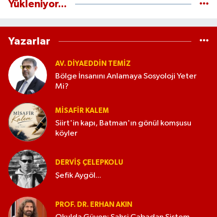
Yükleniyor...
Yazarlar
AV. DIYAEDDIN TEMIZ
Bölge İnsanını Anlamaya Sosyoloji Yeter
Mi?
MISAFIR KALEM
Siirt'in kapı, Batman'ın gönül komşusu
köyler
DERVIŞ ÇELEPKOLU
Şefik Aygöl...
PROF. DR. ERHAN AKIN