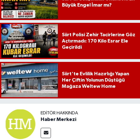
Büyük Engel İmar mı?
Siirt Polisi Zehir Tacirlerine Göz
Açtırmadı: 170 Kilo Esrar Ele
Geçirildi
Siirt'te Evlilik Hazırlığı Yapan
Her Çiftin Yolunun Düştüğü
Mağaza Weltew Home
EDITÖR HAKKINDA
Haber Merkezi