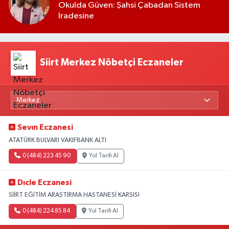
Okulda Güven: Şahsi Çabadan Sistem
İradesine
Siirt Merkez Nöbetçi Eczaneler
Sevın Eczanesi
ATATÜRK BULVARI VAKIFBANK ALTI
0 (484) 223 45 90
Yol Tarifi Al
Dıcle Eczanesi
SİİRT EĞİTİM ARAŞTIRMA HASTANESİ KARŞISI
0 (484) 224 85 84
Yol Tarifi Al