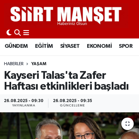
GÜNDEM
Siirt Nöbetçi Eczaneler
EĞİTİM
Siirt Hava Durumu
GÜNDEM
EĞİTİM
SİYASET
EKONOMİ
SPOR
SİYASET
Siirt Namaz Vakitleri
HABERLER
YAŞAM
EKONOMİ
Siirt Trafik Yoğunluk Haritası
Kayseri Talas'ta Zafer
Haftası etkinlikleri başladı
SPOR
Süper Lig Puan Durumu ve Fikstür
26.08.2025 - 09:30
26.08.2025 - 09:35
İLÇELER
Tüm Manşetler
YAYINLANMA
GÜNCELLEME
KÜLTÜR-SANAT
Son Dakika Haberleri
SAĞLIK-YAŞAM
Haber Arşivi