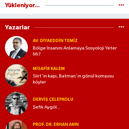
Yükleniyor...
Yazarlar
AV. DIYAEDDIN TEMIZ
Bölge İnsanını Anlamaya Sosyoloji Yeter
Mi?
MISAFIR KALEM
Siirt'in kapı, Batman'ın gönül komşusu
köyler
DERVIŞ ÇELEPKOLU
Şefik Aygöl...
PROF. DR. ERHAN AKIN