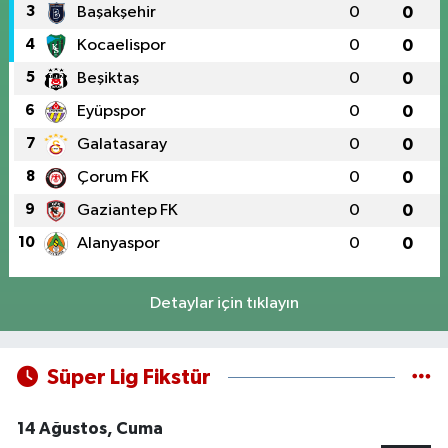
3
Başakşehir
0
0
4
Kocaelispor
0
0
5
Beşiktaş
0
0
6
Eyüpspor
0
0
7
Galatasaray
0
0
8
Çorum FK
0
0
9
Gaziantep FK
0
0
10
Alanyaspor
0
0
Detaylar için tıklayın
Süper Lig Fikstür
14 Ağustos, Cuma