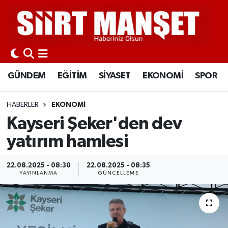
GÜNDEM
Siirt Nöbetçi Eczaneler
EĞİTİM
Siirt Hava Durumu
GÜNDEM
EĞİTİM
SİYASET
EKONOMİ
SPOR
SİYASET
Siirt Namaz Vakitleri
HABERLER
EKONOMİ
EKONOMİ
Siirt Trafik Yoğunluk Haritası
Kayseri Şeker'den dev
yatırım hamlesi
SPOR
Süper Lig Puan Durumu ve Fikstür
22.08.2025 - 08:30
22.08.2025 - 08:35
İLÇELER
Tüm Manşetler
YAYINLANMA
GÜNCELLEME
KÜLTÜR-SANAT
Son Dakika Haberleri
SAĞLIK-YAŞAM
Haber Arşivi