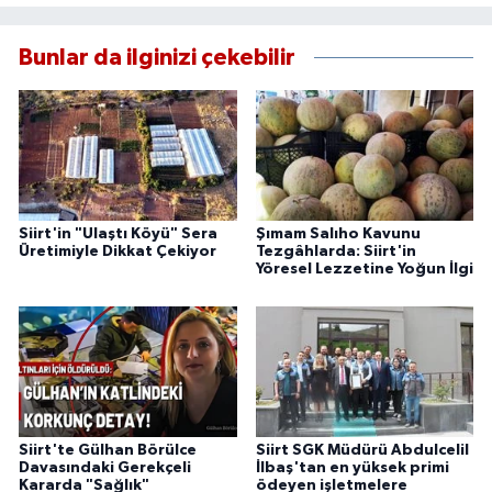
Bunlar da ilginizi çekebilir
Siirt'in "Ulaştı Köyü" Sera
Şımam Salıho Kavunu
Üretimiyle Dikkat Çekiyor
Tezgâhlarda: Siirt'in
Yöresel Lezzetine Yoğun İlgi
Siirt'te Gülhan Börülce
Siirt SGK Müdürü Abdulcelil
Davasındaki Gerekçeli
İlbaş'tan en yüksek primi
Kararda "Sağlık"
ödeyen işletmelere