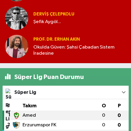
DERVIŞ ÇELEPKOLU
Şefik Aygöl...
PROF. DR. ERHAN AKIN
Okulda Güven: Şahsi Çabadan Sistem
İradesine
Süper Lig Puan Durumu
Süper Lig
#
Takım
O
P
1
Amed
0
0
2
Erzurumspor FK
0
0