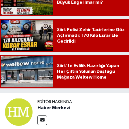
Büyük Engel İmar mı?
Siirt Polisi Zehir Tacirlerine Göz
Açtırmadı: 170 Kilo Esrar Ele
Geçirildi
Siirt'te Evlilik Hazırlığı Yapan
Her Çiftin Yolunun Düştüğü
Mağaza Weltew Home
EDITÖR HAKKINDA
Haber Merkezi