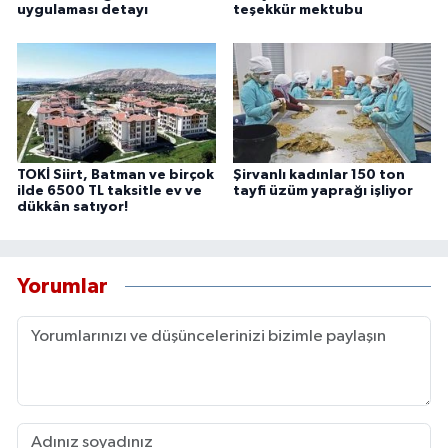
uygulaması detayı
teşekkür mektubu
TOKİ Siirt, Batman ve birçok
Şirvanlı kadınlar 150 ton
ilde 6500 TL taksitle ev ve
tayfi üzüm yaprağı işliyor
dükkân satıyor!
Yorumlar