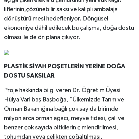
açığa çıkan elek altı çamurunun yani atık kâğıt
liflerinin,çözünebilir saksı ve kalıplı ambalaja
dönüştürülmesi hedefleniyor. Döngüsel
ekonomiye dâhil edilecek bu çalışma, doğa dostu
olması ile de ön plana çıkıyor.
PLASTİK SİYAH POŞETLERİN YERİNE DOĞA
DOSTU SAKSILAR
Proje hakkında bilgi veren Dr. Öğretim Üyesi
Hülya Varlıbaş Başboğa, “Ülkemizde Tarım ve
Orman Bakanlığına bağlı çok sayıda birimde
milyonlarca orman ağacı, meyve fidesi, çalı ve
benzer çok sayıda bitkilerin çimlendirilmesi,
tohumdan veya çelikten çoğaltılması,