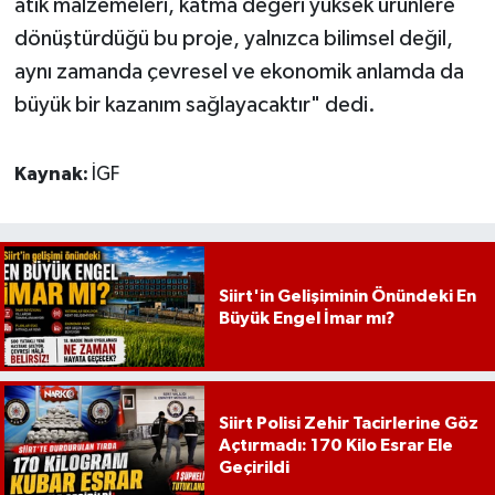
atık malzemeleri, katma değeri yüksek ürünlere
dönüştürdüğü bu proje, yalnızca bilimsel değil,
aynı zamanda çevresel ve ekonomik anlamda da
büyük bir kazanım sağlayacaktır" dedi.
Kaynak:
İGF
Siirt'in Gelişiminin Önündeki En
Büyük Engel İmar mı?
Siirt Polisi Zehir Tacirlerine Göz
Açtırmadı: 170 Kilo Esrar Ele
Geçirildi