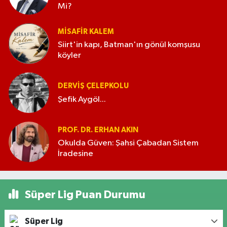
Mi?
MISAFIR KALEM
Siirt'in kapı, Batman'ın gönül komşusu
köyler
DERVIŞ ÇELEPKOLU
Şefik Aygöl...
PROF. DR. ERHAN AKIN
Okulda Güven: Şahsi Çabadan Sistem
İradesine
Süper Lig Puan Durumu
Süper Lig