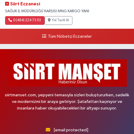
Siirt Eczanesi
SAĞLIK İL MÜDÜRLÜĞÜ KARŞISI MNG KARGO YANI
0 (484) 224 73 03
Yol Tarifi Al
Tüm Nöbetçi Eczaneler
siirtmanset.com, yepyeni temasıyla sizleri buluştururken, sadelik
ve modernizmi bir araya getiriyor. Şatafattan kaçınıyor ve
insanlara haber okuyabilecekleri bir altyapı sunuyor.
[email protected]