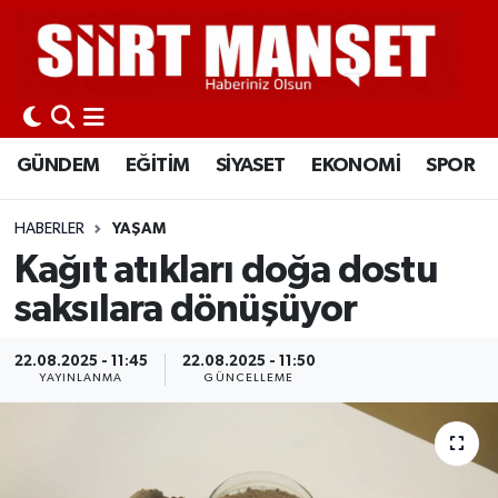
GÜNDEM
Siirt Nöbetçi Eczaneler
EĞİTİM
Siirt Hava Durumu
GÜNDEM
EĞİTİM
SİYASET
EKONOMİ
SPOR
SİYASET
Siirt Namaz Vakitleri
HABERLER
YAŞAM
EKONOMİ
Siirt Trafik Yoğunluk Haritası
Kağıt atıkları doğa dostu
saksılara dönüşüyor
SPOR
Süper Lig Puan Durumu ve Fikstür
22.08.2025 - 11:45
22.08.2025 - 11:50
İLÇELER
Tüm Manşetler
YAYINLANMA
GÜNCELLEME
KÜLTÜR-SANAT
Son Dakika Haberleri
SAĞLIK-YAŞAM
Haber Arşivi