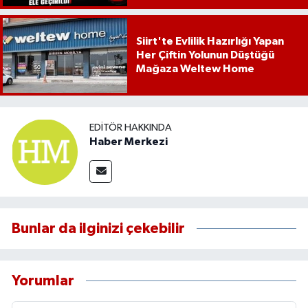
Siirt'te Evlilik Hazırlığı Yapan
Her Çiftin Yolunun Düştüğü
Mağaza Weltew Home
EDITÖR HAKKINDA
Haber Merkezi
Bunlar da ilginizi çekebilir
Yorumlar