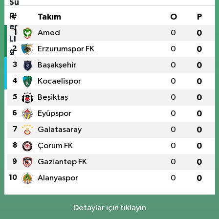
#
Takım
O
P
1
Amed
0
0
2
Erzurumspor FK
0
0
3
Başakşehir
0
0
4
Kocaelispor
0
0
5
Beşiktaş
0
0
6
Eyüpspor
0
0
7
Galatasaray
0
0
8
Çorum FK
0
0
9
Gaziantep FK
0
0
10
Alanyaspor
0
0
Detaylar için tıklayın