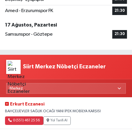
Amed - Erzurumspor FK
21:30
17 Ağustos, Pazartesi
Samsunspor - Göztepe
21:30
Siirt Merkez Nöbetçi Eczaneler
Erkurt Eczanesi
BAHÇELİEVLER SAĞLIK OCAĞI YANI İPEK MOBİLYA KARŞISI
0 (551) 461 25 56
Yol Tarifi Al