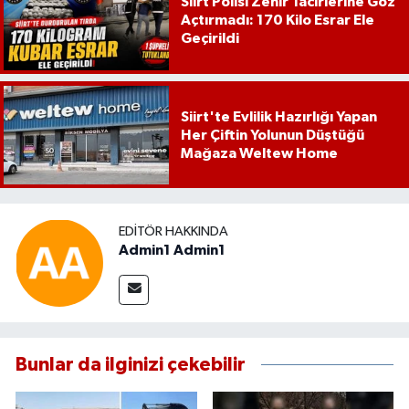
Siirt Polisi Zehir Tacirlerine Göz
Açtırmadı: 170 Kilo Esrar Ele
Geçirildi
Siirt'te Evlilik Hazırlığı Yapan
Her Çiftin Yolunun Düştüğü
Mağaza Weltew Home
EDITÖR HAKKINDA
Admin1 Admin1
Bunlar da ilginizi çekebilir