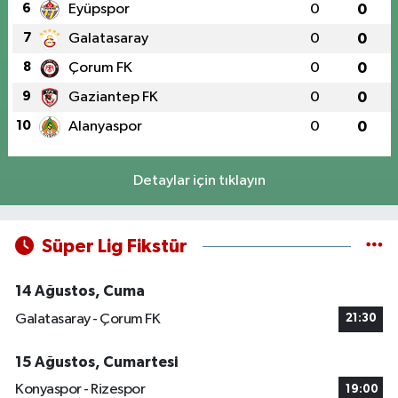
6
Eyüpspor
0
0
7
Galatasaray
0
0
8
Çorum FK
0
0
9
Gaziantep FK
0
0
10
Alanyaspor
0
0
Detaylar için tıklayın
Süper Lig Fikstür
14 Ağustos, Cuma
Galatasaray - Çorum FK
21:30
15 Ağustos, Cumartesi
Konyaspor - Rizespor
19:00