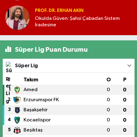
PROF. DR. ERHAN AKIN
Okulda Güven: Şahsi Çabadan Sistem
İradesine
Süper Lig Puan Durumu
Süper Lig
#
Takım
O
P
1
Amed
0
0
2
Erzurumspor FK
0
0
3
Başakşehir
0
0
4
Kocaelispor
0
0
5
Beşiktaş
0
0