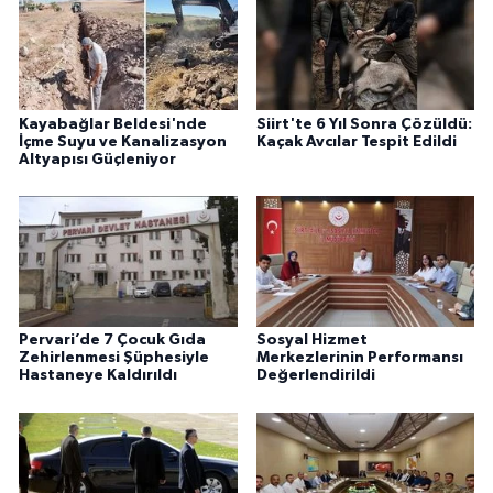
Kayabağlar Beldesi'nde
Siirt'te 6 Yıl Sonra Çözüldü:
İçme Suyu ve Kanalizasyon
Kaçak Avcılar Tespit Edildi
Altyapısı Güçleniyor
Pervari’de 7 Çocuk Gıda
Sosyal Hizmet
Zehirlenmesi Şüphesiyle
Merkezlerinin Performansı
Hastaneye Kaldırıldı
Değerlendirildi