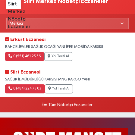
Siirt Merkez Nöbetçi Eczaneler
Erkurt Eczanesi
BAHÇELİEVLER SAĞLIK OCAĞI YANI İPEK MOBİLYA KARŞISI
0 (551) 461 25 56
Yol Tarifi Al
Siirt Eczanesi
SAĞLIK İL MÜDÜRLÜĞÜ KARŞISI MNG KARGO YANI
0 (484) 224 73 03
Yol Tarifi Al
Tüm Nöbetçi Eczaneler