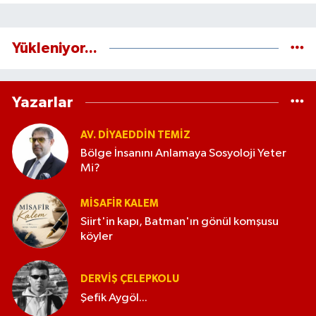
Yükleniyor...
Yazarlar
AV. DIYAEDDIN TEMIZ
Bölge İnsanını Anlamaya Sosyoloji Yeter
Mi?
MISAFIR KALEM
Siirt'in kapı, Batman'ın gönül komşusu
köyler
DERVIŞ ÇELEPKOLU
Şefik Aygöl...