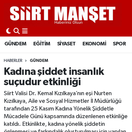
GÜNDEM
Siirt Nöbetçi Eczaneler
EĞİTİM
Siirt Hava Durumu
GÜNDEM
EĞİTİM
SİYASET
EKONOMİ
SPOR
SİYASET
Siirt Namaz Vakitleri
HABERLER
GÜNDEM
EKONOMİ
Siirt Trafik Yoğunluk Haritası
Kadına şiddet insanlık
suçudur etkinliği
SPOR
Süper Lig Puan Durumu ve Fikstür
Siirt Valisi Dr. Kemal Kızılkaya’nın eşi Nurten
İLÇELER
Tüm Manşetler
Kızılkaya, Aile ve Sosyal Hizmetler İl Müdürlüğü
tarafından 25 Kasım Kadına Yönelik Şiddetle
KÜLTÜR-SANAT
Son Dakika Haberleri
Mücadele Günü kapsamında düzenlenen etkinliğe
katıldı. Etkinlikte, kadına yönelik şiddetin
SAĞLIK-YAŞAM
Haber Arşivi
önlenmesi ve farkındalık oluşturulması için yapılan