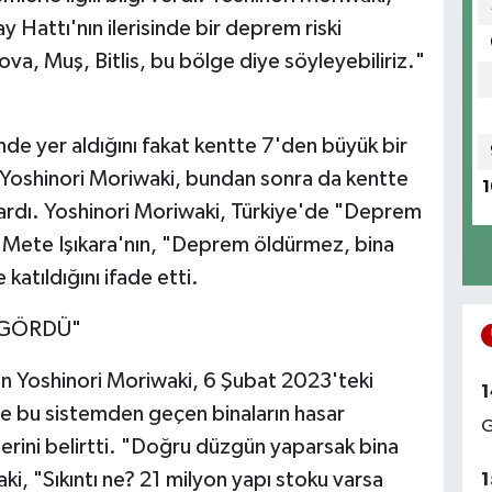
attı'nın ilerisinde bir deprem riski
ova, Muş, Bitlis, bu bölge diye söyleyebiliriz."
nde yer aldığını fakat kentte 7'den büyük bir
Yoshinori Moriwaki, bundan sonra da kentte
1
ardı. Yoshinori Moriwaki, Türkiye'de "Deprem
 Mete Işıkara'nın, "Deprem öldürmez, bina
atıldığını ifade etti.
 GÖRDÜ"
eren Yoshinori Moriwaki, 6 Şubat 2023'teki
1
 bu sistemden geçen binaların hasar
G
rini belirtti. "Doğru düzgün yaparsak bina
, "Sıkıntı ne? 21 milyon yapı stoku varsa
1