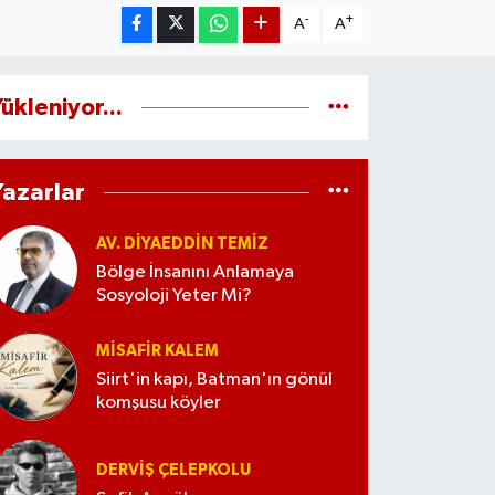
-
+
A
A
ükleniyor...
Yazarlar
AV. DIYAEDDIN TEMIZ
Bölge İnsanını Anlamaya
Sosyoloji Yeter Mi?
MISAFIR KALEM
Siirt'in kapı, Batman'ın gönül
komşusu köyler
DERVIŞ ÇELEPKOLU