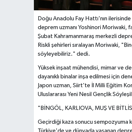
Doğu Anadolu Fay Hattı'nın ilerisind
deprem uzmanı Yoshinori Moriwaki, fay
Şubat Kahramanmaraş merkezli depre
Riskli şehirleri sıralayan Moriwaki, "Bi
söyleyebiliriz." dedi.
Yüksek inşaat mühendisi, mimar ve d
dayanıklı binalar inşa edilmesi için den
Japon uzman, Siirt'te İl Milli Eğitim 
Uluslararası Yeni Nesil Gençlik Söyle
"BİNGÖL, KARLIOVA, MUŞ VE BİTLİS
Geçirdiği kaza sonucu sempozyuma kolt
Türkiye'de ve dünyada yaşanan depremle