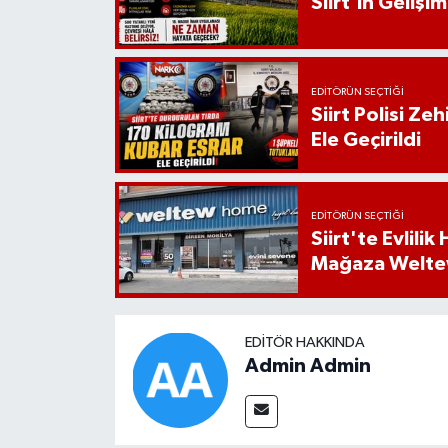
Siirt'in Geliş
EDITÖRÜN SEÇTIĞI
Siirt Polisi Ze
Ele Geçirildi
EDITÖRÜN SEÇTIĞI
Siirt'te Evlili
Mağaza Welt
EDITÖR HAKKINDA
Admin Admin