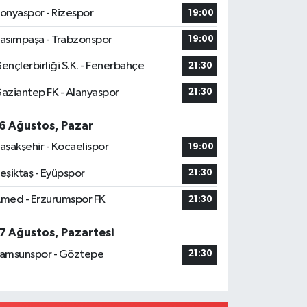
onyaspor - Rizespor
19:00
asımpaşa - Trabzonspor
19:00
ençlerbirliği S.K. - Fenerbahçe
21:30
aziantep FK - Alanyaspor
21:30
6 Ağustos, Pazar
aşakşehir - Kocaelispor
19:00
eşiktaş - Eyüpspor
21:30
med - Erzurumspor FK
21:30
7 Ağustos, Pazartesi
amsunspor - Göztepe
21:30