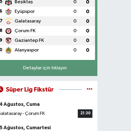
5
Beşiktaş
0
0
6
Eyüpspor
0
0
7
Galatasaray
0
0
8
Çorum FK
0
0
9
Gaziantep FK
0
0
0
Alanyaspor
0
0
Detaylar için tıklayın
Süper Lig Fikstür
4 Ağustos, Cuma
alatasaray - Çorum FK
21:30
5 Ağustos, Cumartesi