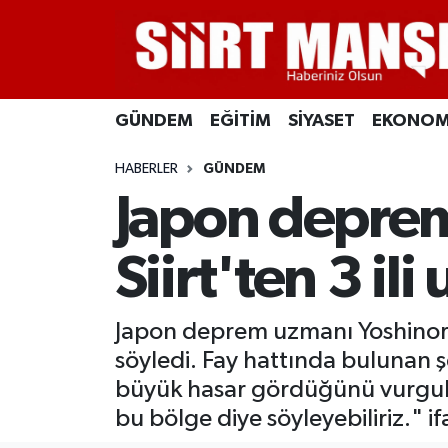
GÜNDEM
Siirt Nöbetçi Eczaneler
GÜNDEM
EĞİTİM
SİYASET
EKONOM
EĞİTİM
Siirt Hava Durumu
HABERLER
GÜNDEM
SİYASET
Siirt Namaz Vakitleri
Japon deprem
EKONOMİ
Siirt Trafik Yoğunluk Haritası
Siirt'ten 3 ili
SPOR
Süper Lig Puan Durumu ve Fikstür
Japon deprem uzmanı Yoshinori
İLÇELER
Tüm Manşetler
söyledi. Fay hattında bulunan
KÜLTÜR-SANAT
Son Dakika Haberleri
büyük hasar gördüğünü vurgulaya
bu bölge diye söyleyebiliriz." if
SAĞLIK-YAŞAM
Haber Arşivi