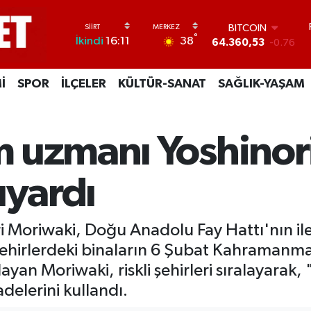
DOLAR
°
38
İkindi
16:11
47,7069
0.17
EURO
55,0265
0.01
İ
SPOR
İLÇELER
KÜLTÜR-SANAT
SAĞLIK-YAŞAM
STERLİN
64,1897
0.02
GRAM ALTIN
6574.81
1.44
 uzmanı Yoshinor
BİST100
13.887
64
BITCOIN
 uyardı
64.360,53
-0.76
 Moriwaki, Doğu Anadolu Fay Hattı'nın ile
 şehirlerdeki binaların 6 Şubat Kahramanm
n Moriwaki, riskli şehirleri sıralayarak, "
adelerini kullandı.