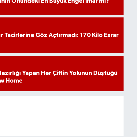
iminin Önündeki En Büyük Engel İmar mı?
hir Tacirlerine Göz Açtırmadı: 170 Kilo Esrar
k Hazırlığı Yapan Her Çiftin Yolunun Düştüğü
ew Home