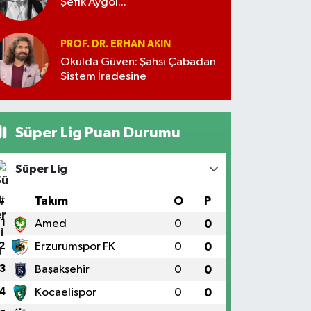
Şefik Aygöl...
PROF. DR. ERHAN AKIN
Okulda Güven: Şahsi Çabadan
Sistem İradesine
Süper Lig Puan Durumu
Süper Lig
#
Takım
O
P
1
Amed
0
0
2
Erzurumspor FK
0
0
3
Başakşehir
0
0
4
Kocaelispor
0
0