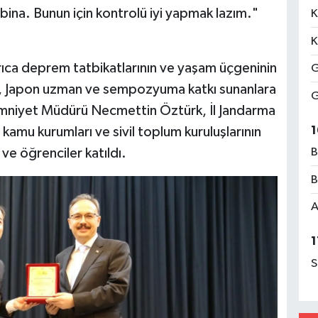
bina. Bunun için kontrolü iyi yapmak lazım."
K
K
ıca deprem tatbikatlarının ve yaşam üçgeninin
G
a, Japon uzman ve sempozyuma katkı sunanlara
G
Emniyet Müdürü Necmettin Öztürk, İl Jandarma
1
amu kurumları ve sivil toplum kuruluşlarının
 ve öğrenciler katıldı.
B
B
A
1
S