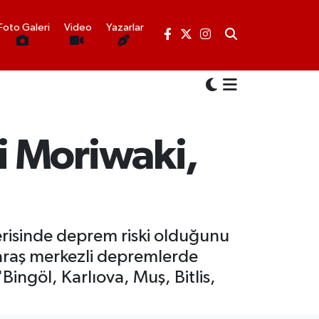
Foto Galeri
Video
Yazarlar
i Moriwaki,
risinde deprem riski olduğunu
araş merkezli depremlerde
Bingöl, Karlıova, Muş, Bitlis,