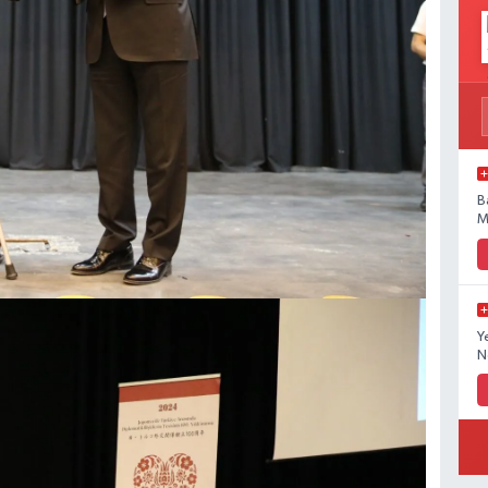
B
M
Y
N