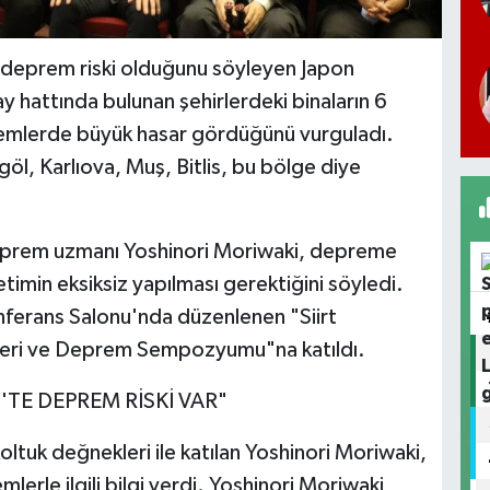
e deprem riski olduğunu söyleyen Japon
 hattında bulunan şehirlerdeki binaların 6
mlerde büyük hasar gördüğünü vurguladı.
ngöl, Karlıova, Muş, Bitlis, bu bölge diye
eprem uzmanı Yoshinori Moriwaki, depreme
etimin eksiksiz yapılması gerektiğini söyledi.
Konferans Salonu'nda düzenlenen "Siirt
şileri ve Deprem Sempozyumu"na katıldı.
'TE DEPREM RİSKİ VAR"
uk değnekleri ile katılan Yoshinori Moriwaki,
rle ilgili bilgi verdi. Yoshinori Moriwaki,