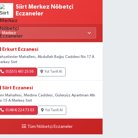
Siirt Merkez Nöbetçi
Eczaneler
Erkurt Eczanesi
ahçelievler Mahallesi, Abdullah Bağış Caddesi No:17 A
erkez Siirt
0 (551) 461 25 56
Yol Tarifi Al
Siirt Eczanesi
eni Mahallesi, Medine Caddesi, Güleryüz Apartman Altı
o:15 A Merkez Siirt
0 (484) 224 73 03
Yol Tarifi Al
Tüm Nöbetçi Eczaneler