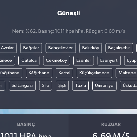
Güneşli
Nem: %62, Basınç: 1011 hpa hPa, Rüzgar: 6.69 m/s
Avcılar
Bağcılar
Bahçelievler
Bakırköy
Başakşehir
kmece
Çatalca
Çekmeköy
Esenler
Esenyurt
Eyüp
Kağıthane
Kâğıthane
Kartal
Küçükçekmece
Maltepe
li
Sultangazi
Şile
Şişli
Tuzla
Ümraniye
Üsküda
BASINÇ
RÜZGAR
1011 HPA
6.69 M/S