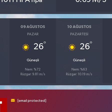
hpa
09 AĞUSTOS
10 AĞUSTOS
PAZAR
PAZARTESI
°
°
26
26
Güneşli
Güneşli
Nem: %72
Nem: %63
Rüzgar: 9.81 m/s
Rüzgar: 10.19 m/s
[email protected]