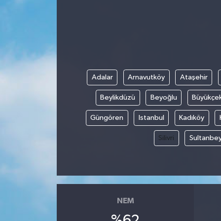
Adalar
Arnavutköy
Ataşehir
Beylikdüzü
Beyoğlu
Büyükçe
Güngören
Istanbul
Kadıköy
Silivri
Sultanbey
NEM
%62