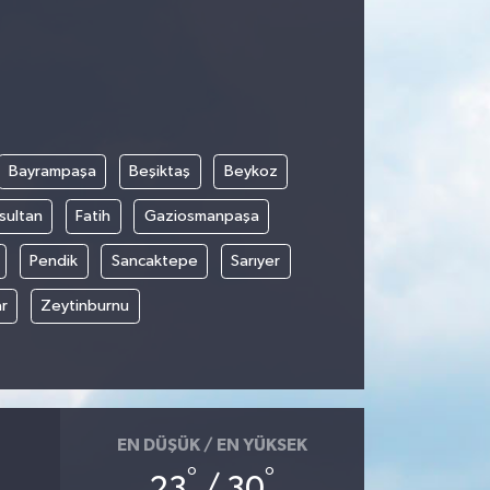
Bayrampaşa
Beşiktaş
Beykoz
sultan
Fatih
Gaziosmanpaşa
Pendik
Sancaktepe
Sarıyer
r
Zeytinburnu
EN DÜŞÜK / EN YÜKSEK
°
°
23
/ 30