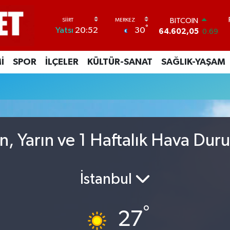
BITCOIN
°
30
Yatsı
20:52
64.602,05
0.69
DOLAR
47,6006
0.06
İ
SPOR
İLÇELER
KÜLTÜR-SANAT
SAĞLIK-YAŞAM
EURO
55,0250
0.02
STERLİN
64,2398
0.2
GRAM ALTIN
6513.94
0.32
BİST100
ün, Yarın ve 1 Haftalık Hava Du
13.768
48
İstanbul
°
27