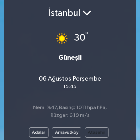
İstanbul
°
30
Güneşli
06 Ağustos Perşembe
15:45
Nem: %47, Basınç: 1011 hpa hPa,
Rüzgar: 6.19 m/s
Adalar
Arnavutköy
Ataşehir