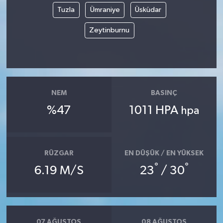
Tuzla
Ümraniye
Üsküdar
Zeytinburnu
NEM
BASINÇ
%47
1011 HPA
hpa
RÜZGAR
EN DÜŞÜK / EN YÜKSEK
°
°
6.19 M/S
23
/ 30
07 AĞUSTOS
08 AĞUSTOS