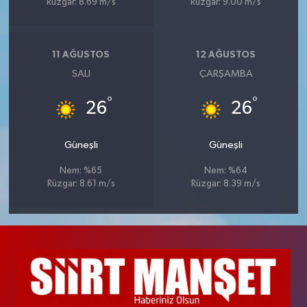
Rüzgar: 8.69 m/s
Rüzgar: 9.00 m/s
11 AĞUSTOS
12 AĞUSTOS
SALI
ÇARŞAMBA
°
°
26
26
Güneşli
Güneşli
Nem: %65
Nem: %64
Rüzgar: 8.61 m/s
Rüzgar: 8.39 m/s