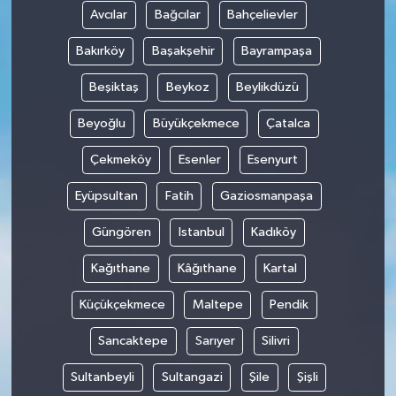
Avcılar
Bağcılar
Bahçelievler
Bakırköy
Başakşehir
Bayrampaşa
Beşiktaş
Beykoz
Beylikdüzü
Beyoğlu
Büyükçekmece
Çatalca
Çekmeköy
Esenler
Esenyurt
Eyüpsultan
Fatih
Gaziosmanpaşa
Güngören
Istanbul
Kadıköy
Kağıthane
Kâğıthane
Kartal
Küçükçekmece
Maltepe
Pendik
Sancaktepe
Sarıyer
Silivri
Sultanbeyli
Sultangazi
Şile
Şişli