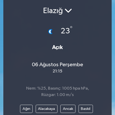
Elazığ
°
23
Açık
06 Ağustos Perşembe
21:15
Nem: %25, Basınç: 1005 hpa hPa,
Rüzgar: 1.00 m/s
Ağın
Alacakaya
Arıcak
Baskil