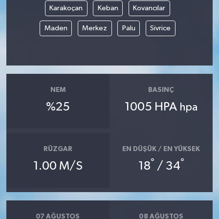
Karakoçan
Keban
Kovancılar
Maden
Merkez
Palu
Sivrice
NEM
BASINÇ
%25
1005 HPA
hpa
RÜZGAR
EN DÜŞÜK / EN YÜKSEK
°
°
1.00 M/S
18
/ 34
07 AĞUSTOS
08 AĞUSTOS