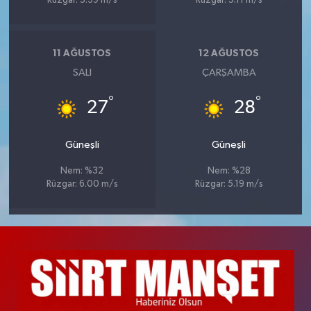
Rüzgar: 5.39 m/s
Rüzgar: 5.11 m/s
11 AĞUSTOS
12 AĞUSTOS
SALI
ÇARŞAMBA
°
°
27
28
Güneşli
Güneşli
Nem: %32
Nem: %28
Rüzgar: 6.00 m/s
Rüzgar: 5.19 m/s