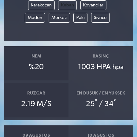
Karakoçan
Keban
Kovancılar
Maden
Merkez
Palu
Sivrice
NEM
BASINÇ
%20
1003 HPA
hpa
RÜZGAR
EN DÜŞÜK / EN YÜKSEK
°
°
2.19 M/S
25
/ 34
09 AĞUSTOS
10 AĞUSTOS