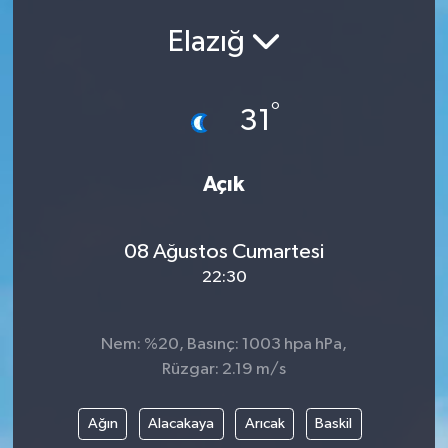
Elazığ
°
31
Açık
08 Ağustos Cumartesi
22:30
Nem: %20, Basınç: 1003 hpa hPa,
Rüzgar: 2.19 m/s
Ağın
Alacakaya
Arıcak
Baskil