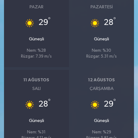
PAZAR
PAZARTESI
°
°
29
28
Güneşli
Güneşli
Nem: %28
Nem: %30
Rüzgar: 7.39 m/s
Rüzgar: 5.31 m/s
11 AĞUSTOS
12 AĞUSTOS
SALI
ÇARŞAMBA
°
°
28
29
Güneşli
Güneşli
Nem: %31
Nem: %29