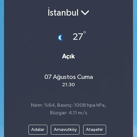
İstanbul
°
27
Açık
07 Ağustos Cuma
21:30
Nem: %64, Basınç: 1008 hpa hPa,
Rüzgar: 4.11 m/s
Adalar
Arnavutköy
Ataşehir