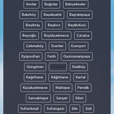
Avcılar
Bağcılar
Bahçelievler
Bakırköy
Başakşehir
Bayrampaşa
Beşiktaş
Beykoz
Beylikdüzü
Beyoğlu
Büyükçekmece
Çatalca
Çekmeköy
Esenler
Esenyurt
Eyüpsultan
Fatih
Gaziosmanpaşa
Güngören
Istanbul
Kadıköy
Kağıthane
Kâğıthane
Kartal
Küçükçekmece
Maltepe
Pendik
Sancaktepe
Sarıyer
Silivri
Sultanbeyli
Sultangazi
Şile
Şişli