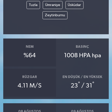
Tuzla
Ümraniye
Üsküdar
Zeytinburnu
NEM
BASINÇ
%64
1008 HPA
hpa
RÜZGAR
EN DÜŞÜK / EN YÜKSEK
°
°
4.11 M/S
23
/ 31
08 AĞUSTOS
09 AĞUSTOS