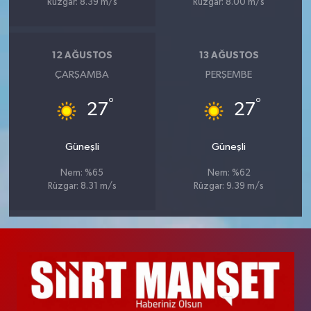
Rüzgar: 8.39 m/s
Rüzgar: 8.00 m/s
12 AĞUSTOS
13 AĞUSTOS
ÇARŞAMBA
PERŞEMBE
°
°
27
27
Güneşli
Güneşli
Nem: %65
Nem: %62
Rüzgar: 8.31 m/s
Rüzgar: 9.39 m/s