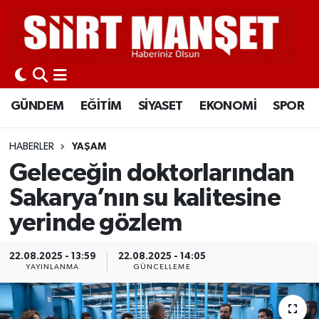
GÜNDEM
Siirt Nöbetçi Eczaneler
EĞİTİM
Siirt Hava Durumu
GÜNDEM
EĞİTİM
SİYASET
EKONOMİ
SPOR
SİYASET
Siirt Namaz Vakitleri
HABERLER
YAŞAM
EKONOMİ
Siirt Trafik Yoğunluk Haritası
Geleceğin doktorlarından
Sakarya’nın su kalitesine
SPOR
Süper Lig Puan Durumu ve Fikstür
yerinde gözlem
İLÇELER
Tüm Manşetler
22.08.2025 - 13:59
22.08.2025 - 14:05
YAYINLANMA
GÜNCELLEME
KÜLTÜR-SANAT
Son Dakika Haberleri
SAĞLIK-YAŞAM
Haber Arşivi