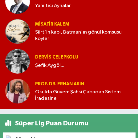
Yanıltıcı Aynalar
MISAFIR KALEM
Siirt'in kapı, Batman'ın gönül komşusu
köyler
DERVIŞ ÇELEPKOLU
Şefik Aygöl...
PROF. DR. ERHAN AKIN
Okulda Güven: Şahsi Çabadan Sistem
İradesine
Süper Lig Puan Durumu