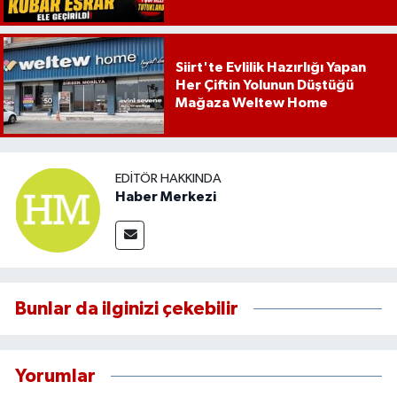
Siirt'te Evlilik Hazırlığı Yapan
Her Çiftin Yolunun Düştüğü
Mağaza Weltew Home
EDITÖR HAKKINDA
Haber Merkezi
Bunlar da ilginizi çekebilir
Yorumlar