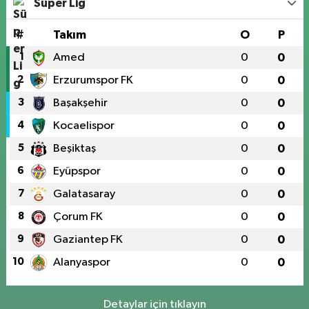
Süper Lig
#
Takım
O
P
1
Amed
0
0
2
Erzurumspor FK
0
0
3
Başakşehir
0
0
4
Kocaelispor
0
0
5
Beşiktaş
0
0
6
Eyüpspor
0
0
7
Galatasaray
0
0
8
Çorum FK
0
0
9
Gaziantep FK
0
0
10
Alanyaspor
0
0
Detaylar için tıklayın