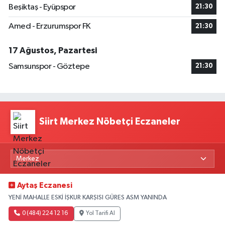
Beşiktaş - Eyüpspor
21:30
Amed - Erzurumspor FK
21:30
17 Ağustos, Pazartesi
Samsunspor - Göztepe
21:30
Siirt Merkez Nöbetçi Eczaneler
Aytaş Eczanesi
YENİ MAHALLE ESKİ İŞKUR KARŞISI GÜRES ASM YANINDA
0 (484) 224 12 16
Yol Tarifi Al