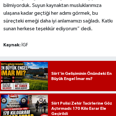
bilmiyorduk. Suyun kaynaktan musluklarımıza
ulaşana kadar geçtiği her adımı görmek, bu
süreçteki emeği daha iyi anlamamızı sağladı. Katkı
sunan herkese teşekkür ediyorum” dedi.
Kaynak:
İGF
Siirt'in Gelişiminin Önündeki En
Büyük Engel İmar mı?
Siirt Polisi Zehir Tacirlerine Göz
Açtırmadı: 170 Kilo Esrar Ele
Geçirildi