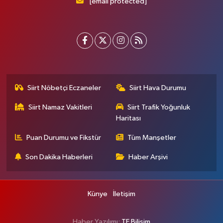
[email protected]
Siirt Nöbetçi Eczaneler
Siirt Hava Durumu
Siirt Namaz Vakitleri
Siirt Trafik Yoğunluk
Haritası
Puan Durumu ve Fikstür
Tüm Manşetler
Son Dakika Haberleri
Haber Arşivi
Künye
İletişim
Haber Yazılımı:
TE Bilişim