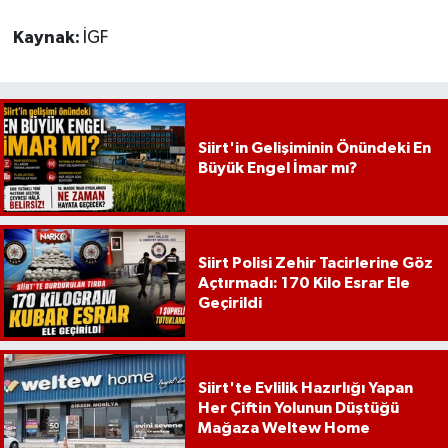
Kaynak:
İGF
Siirt'in Gelişiminin Önündeki En
Büyük Engel İmar mı?
Siirt Polisi Zehir Tacirlerine Göz
Açtırmadı: 170 Kilo Esrar Ele
Geçirildi
Siirt'te Evlilik Hazırlığı Yapan
Her Çiftin Yolunun Düştüğü
Mağaza Weltew Home