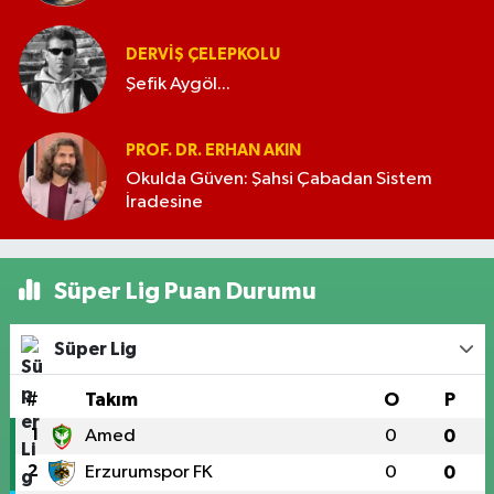
DERVIŞ ÇELEPKOLU
Şefik Aygöl...
PROF. DR. ERHAN AKIN
Okulda Güven: Şahsi Çabadan Sistem
İradesine
Süper Lig Puan Durumu
Süper Lig
#
Takım
O
P
1
Amed
0
0
2
Erzurumspor FK
0
0