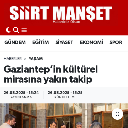
GÜNDEM
Siirt Nöbetçi Eczaneler
EĞİTİM
Siirt Hava Durumu
GÜNDEM
EĞİTİM
SİYASET
EKONOMİ
SPOR
SİYASET
Siirt Namaz Vakitleri
HABERLER
YAŞAM
EKONOMİ
Siirt Trafik Yoğunluk Haritası
Gaziantep’in kültürel
mirasına yakın takip
SPOR
Süper Lig Puan Durumu ve Fikstür
26.08.2025 - 15:24
26.08.2025 - 15:25
İLÇELER
Tüm Manşetler
YAYINLANMA
GÜNCELLEME
KÜLTÜR-SANAT
Son Dakika Haberleri
SAĞLIK-YAŞAM
Haber Arşivi