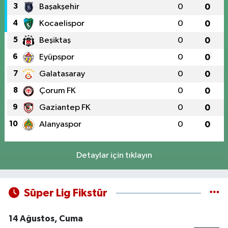
3
Başakşehir
0
0
4
Kocaelispor
0
0
5
Beşiktaş
0
0
6
Eyüpspor
0
0
7
Galatasaray
0
0
8
Çorum FK
0
0
9
Gaziantep FK
0
0
10
Alanyaspor
0
0
Detaylar için tıklayın
Süper Lig Fikstür
14 Ağustos, Cuma