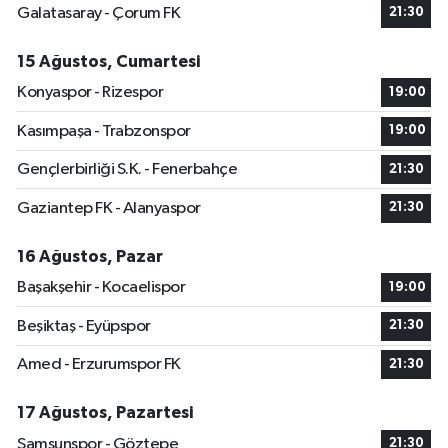
Galatasaray - Çorum FK
21:30
15 Ağustos, Cumartesi
Konyaspor - Rizespor
19:00
Kasımpaşa - Trabzonspor
19:00
Gençlerbirliği S.K. - Fenerbahçe
21:30
Gaziantep FK - Alanyaspor
21:30
16 Ağustos, Pazar
Başakşehir - Kocaelispor
19:00
Beşiktaş - Eyüpspor
21:30
Amed - Erzurumspor FK
21:30
17 Ağustos, Pazartesi
Samsunspor - Göztepe
21:30