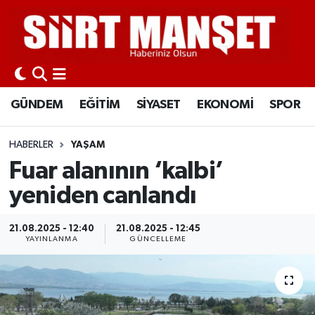
GÜNDEM
Siirt Nöbetçi Eczaneler
EĞİTİM
Siirt Hava Durumu
GÜNDEM
EĞİTİM
SİYASET
EKONOMİ
SPOR
SİYASET
Siirt Namaz Vakitleri
HABERLER
YAŞAM
EKONOMİ
Siirt Trafik Yoğunluk Haritası
Fuar alanının ‘kalbi’
yeniden canlandı
SPOR
Süper Lig Puan Durumu ve Fikstür
21.08.2025 - 12:40
21.08.2025 - 12:45
İLÇELER
Tüm Manşetler
YAYINLANMA
GÜNCELLEME
KÜLTÜR-SANAT
Son Dakika Haberleri
SAĞLIK-YAŞAM
Haber Arşivi