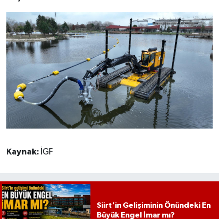
Kaynak:
İGF
Siirt'in Gelişiminin Önündeki En
Büyük Engel İmar mı?