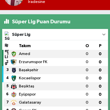
İradesine
Süper Lig Puan Durumu
Süper Lig
#
Takım
O
P
1
Amed
0
0
2
Erzurumspor FK
0
0
3
Başakşehir
0
0
4
Kocaelispor
0
0
5
Beşiktaş
0
0
6
Eyüpspor
0
0
7
Galatasaray
0
0