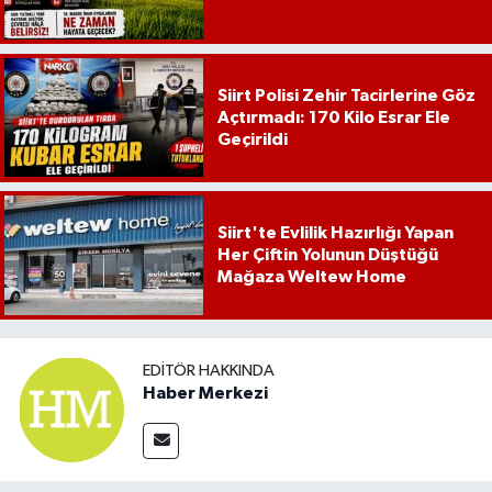
Siirt Polisi Zehir Tacirlerine Göz
Açtırmadı: 170 Kilo Esrar Ele
Geçirildi
Siirt'te Evlilik Hazırlığı Yapan
Her Çiftin Yolunun Düştüğü
Mağaza Weltew Home
EDITÖR HAKKINDA
Haber Merkezi