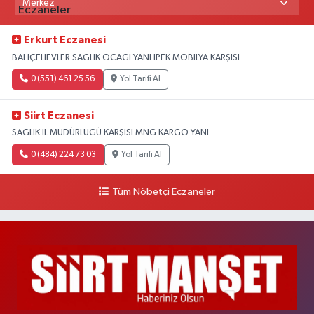
Erkurt Eczanesi
BAHÇELİEVLER SAĞLIK OCAĞI YANI İPEK MOBİLYA KARŞISI
0 (551) 461 25 56
Yol Tarifi Al
Siirt Eczanesi
SAĞLIK İL MÜDÜRLÜĞÜ KARŞISI MNG KARGO YANI
0 (484) 224 73 03
Yol Tarifi Al
Tüm Nöbetçi Eczaneler