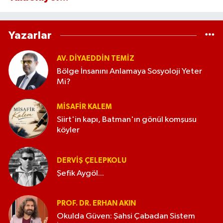
Yazarlar
AV. DIYAEDDIN TEMIZ
Bölge İnsanını Anlamaya Sosyoloji Yeter
Mi?
MISAFIR KALEM
Siirt'in kapı, Batman'ın gönül komşusu
köyler
DERVIŞ ÇELEPKOLU
Şefik Aygöl...
PROF. DR. ERHAN AKIN
Okulda Güven: Şahsi Çabadan Sistem