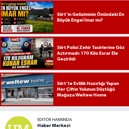
Siirt'in Gelişiminin Önündeki En
Büyük Engel İmar mı?
Siirt Polisi Zehir Tacirlerine Göz
Açtırmadı: 170 Kilo Esrar Ele
Geçirildi
Siirt'te Evlilik Hazırlığı Yapan
Her Çiftin Yolunun Düştüğü
Mağaza Weltew Home
EDITÖR HAKKINDA
Haber Merkezi