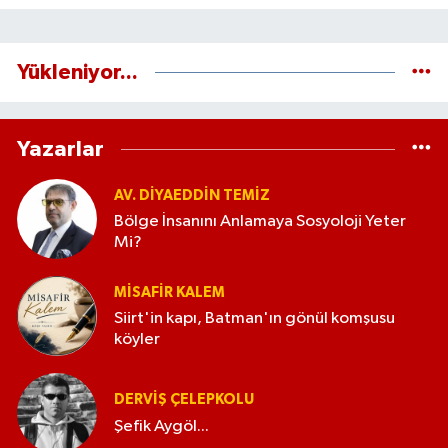
Yükleniyor...
Yazarlar
AV. DIYAEDDIN TEMIZ
Bölge İnsanını Anlamaya Sosyoloji Yeter
Mi?
MISAFIR KALEM
Siirt'in kapı, Batman'ın gönül komşusu
köyler
DERVIŞ ÇELEPKOLU
Şefik Aygöl...