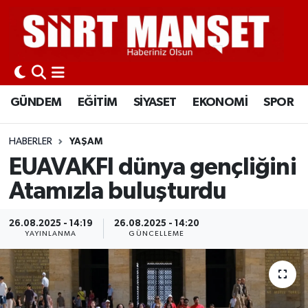
GÜNDEM
Siirt Nöbetçi Eczaneler
EĞİTİM
Siirt Hava Durumu
GÜNDEM
EĞİTİM
SİYASET
EKONOMİ
SPOR
SİYASET
Siirt Namaz Vakitleri
HABERLER
YAŞAM
EKONOMİ
Siirt Trafik Yoğunluk Haritası
EUAVAKFI dünya gençliğini
Atamızla buluşturdu
SPOR
Süper Lig Puan Durumu ve Fikstür
26.08.2025 - 14:19
26.08.2025 - 14:20
İLÇELER
Tüm Manşetler
YAYINLANMA
GÜNCELLEME
KÜLTÜR-SANAT
Son Dakika Haberleri
SAĞLIK-YAŞAM
Haber Arşivi