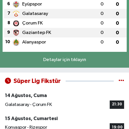
6
Eyüpspor
0
0
7
Galatasaray
0
0
8
Çorum FK
0
0
9
Gaziantep FK
0
0
10
Alanyaspor
0
0
Detaylar için tıklayın
Süper Lig Fikstür
14 Ağustos, Cuma
Galatasaray - Çorum FK
21:30
15 Ağustos, Cumartesi
Konyaspor - Rizespor
19:00