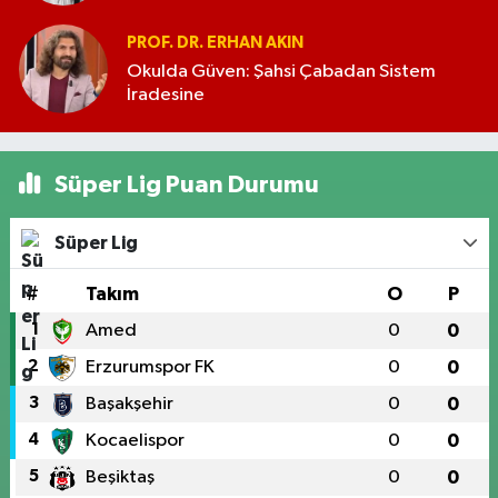
PROF. DR. ERHAN AKIN
Okulda Güven: Şahsi Çabadan Sistem
İradesine
Süper Lig Puan Durumu
Süper Lig
#
Takım
O
P
1
Amed
0
0
2
Erzurumspor FK
0
0
3
Başakşehir
0
0
4
Kocaelispor
0
0
5
Beşiktaş
0
0