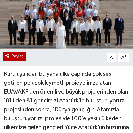
Paylaş
-
+
A
A
Kuruluşundan bu yana ülke çapında çok ses
getiren pek çok kıymetli projeye imza atan
EUAVAKFI, en önemli ve büyük projelerinden olan
'81 ilden 81 gencimizi Atatürk'le buluşturuyoruz"
projesinden sonra, 'Dünya gençliğini Atamızla
buluşturuyoruz' projesiyle 100’e yakın ülkeden
ülkemize gelen gençleri Yüce Atatürk’ün huzuruna