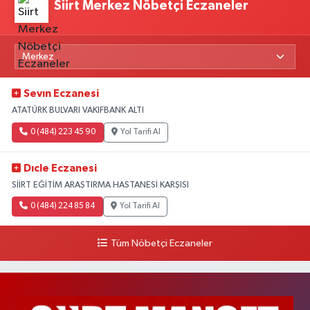
Siirt Merkez Nöbetçi Eczaneler
Sevın Eczanesi
ATATÜRK BULVARI VAKIFBANK ALTI
0 (484) 223 45 90
Yol Tarifi Al
Dıcle Eczanesi
SİİRT EĞİTİM ARAŞTIRMA HASTANESİ KARŞISI
0 (484) 224 85 84
Yol Tarifi Al
Tüm Nöbetçi Eczaneler