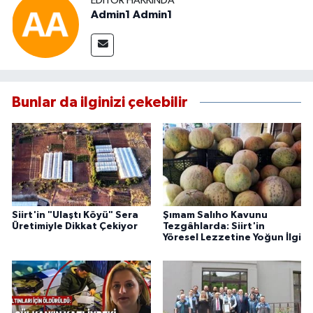
EDITÖR HAKKINDA
Admin1 Admin1
Bunlar da ilginizi çekebilir
Siirt'in "Ulaştı Köyü" Sera
Şımam Salıho Kavunu
Üretimiyle Dikkat Çekiyor
Tezgâhlarda: Siirt'in
Yöresel Lezzetine Yoğun İlgi