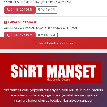
SAĞLIK İL MÜDÜRLÜĞÜ KARŞISI MNG KARGO YANI
0 (488) 224 66 55
Yol Tarifi Al
Güven Eczanesi
AYDINLAR CAD. BOTAN PASAJI GİRİŞ VATAN OTELİ YANI
0 (484) 224 10 70
Yol Tarifi Al
Tüm Nöbetçi Eczaneler
siirtmanset.com, yepyeni temasıyla sizleri buluştururken, sadelik
ve modernizmi bir araya getiriyor. Şatafattan kaçınıyor ve
insanlara haber okuyabilecekleri bir altyapı sunuyor.