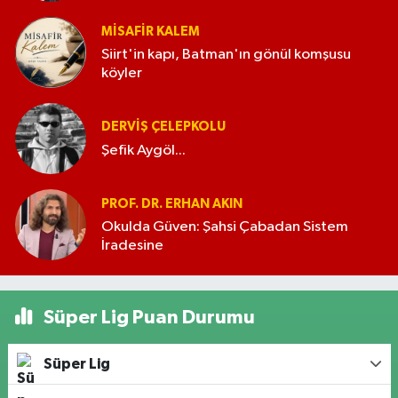
MISAFIR KALEM
Siirt'in kapı, Batman'ın gönül komşusu
köyler
DERVIŞ ÇELEPKOLU
Şefik Aygöl...
PROF. DR. ERHAN AKIN
Okulda Güven: Şahsi Çabadan Sistem
İradesine
Süper Lig Puan Durumu
Süper Lig