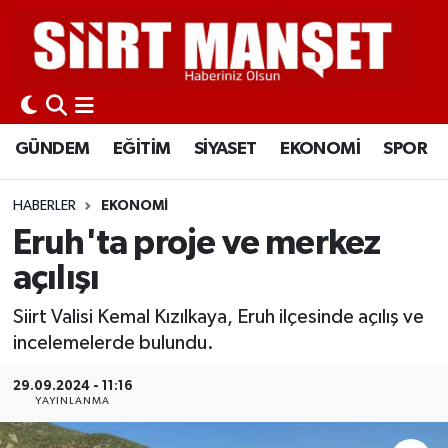
GÜNDEM
Siirt Nöbetçi Eczaneler
EĞİTİM
Siirt Hava Durumu
GÜNDEM
EĞİTİM
SİYASET
EKONOMİ
SPOR
SİYASET
Siirt Namaz Vakitleri
HABERLER
EKONOMİ
EKONOMİ
Siirt Trafik Yoğunluk Haritası
Eruh'ta proje ve merkez
açılışı
SPOR
Süper Lig Puan Durumu ve Fikstür
Siirt Valisi Kemal Kızılkaya, Eruh ilçesinde açılış ve
İLÇELER
Tüm Manşetler
incelemelerde bulundu.
KÜLTÜR-SANAT
Son Dakika Haberleri
29.09.2024 - 11:16
YAYINLANMA
SAĞLIK-YAŞAM
Haber Arşivi