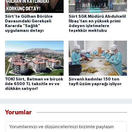
Siirt'te Gülhan Börülce
Siirt SGK Müdürü Abdulcelil
Davasındaki Gerekçeli
İlbaş'tan en yüksek primi
Kararda "Sağlık"
ödeyen işletmelere
uygulaması detayı
teşekkür mektubu
TOKİ Siirt, Batman ve birçok
Şirvanlı kadınlar 150 ton
ilde 6500 TL taksitle ev ve
tayfi üzüm yaprağı işliyor
dükkân satıyor!
Yorumlar