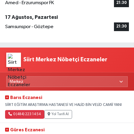
Amed - Erzurumspor FK
21:30
17 Ağustos, Pazartesi
Samsunspor - Göztepe
21:30
Siirt Merkez Nöbetçi Eczaneler
Barıs Eczanesi
SİİRT EĞİTİM ARAŞTIRMA HASTANESİ VE HALİD BİN VELİD CAMİİ YANI
0 (484) 223 14 54
Yol Tarifi Al
Güres Eczanesi