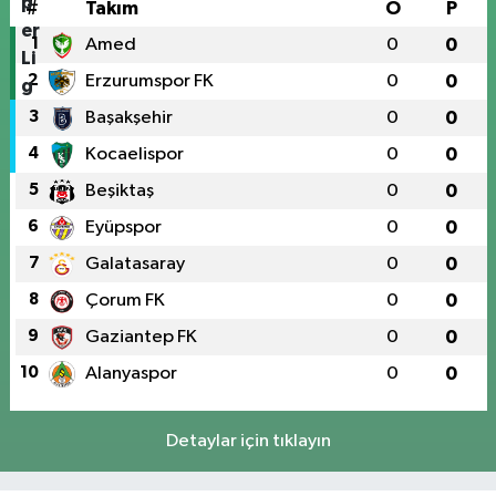
#
Takım
O
P
1
Amed
0
0
2
Erzurumspor FK
0
0
3
Başakşehir
0
0
4
Kocaelispor
0
0
5
Beşiktaş
0
0
6
Eyüpspor
0
0
7
Galatasaray
0
0
8
Çorum FK
0
0
9
Gaziantep FK
0
0
10
Alanyaspor
0
0
Detaylar için tıklayın