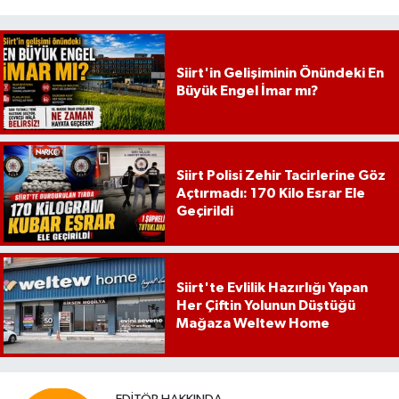
Siirt'in Gelişiminin Önündeki En
Büyük Engel İmar mı?
Siirt Polisi Zehir Tacirlerine Göz
Açtırmadı: 170 Kilo Esrar Ele
Geçirildi
Siirt'te Evlilik Hazırlığı Yapan
Her Çiftin Yolunun Düştüğü
Mağaza Weltew Home