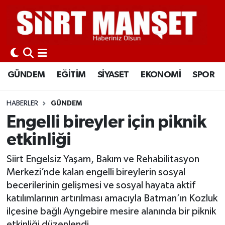
GÜNDEM
Siirt Nöbetçi Eczaneler
EĞİTİM
Siirt Hava Durumu
GÜNDEM
EĞİTİM
SİYASET
EKONOMİ
SPOR
SİYASET
Siirt Namaz Vakitleri
HABERLER
GÜNDEM
EKONOMİ
Siirt Trafik Yoğunluk Haritası
Engelli bireyler için piknik
etkinliği
SPOR
Süper Lig Puan Durumu ve Fikstür
Siirt Engelsiz Yaşam, Bakım ve Rehabilitasyon
İLÇELER
Tüm Manşetler
Merkezi’nde kalan engelli bireylerin sosyal
becerilerinin gelişmesi ve sosyal hayata aktif
KÜLTÜR-SANAT
Son Dakika Haberleri
katılımlarının artırılması amacıyla Batman’ın Kozluk
ilçesine bağlı Ayngebire mesire alanında bir piknik
SAĞLIK-YAŞAM
Haber Arşivi
etkinliği düzenlendi.