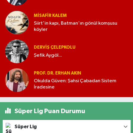
MISAFIR KALEM
Siirt'in kapı, Batman'ın gönül komşusu
köyler
DERVIŞ ÇELEPKOLU
Şefik Aygöl...
PROF. DR. ERHAN AKIN
Okulda Güven: Şahsi Çabadan Sistem
İradesine
Süper Lig Puan Durumu
Süper Lig