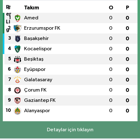
#
Takım
O
P
1
Amed
0
0
2
Erzurumspor FK
0
0
3
Başakşehir
0
0
4
Kocaelispor
0
0
5
Beşiktaş
0
0
6
Eyüpspor
0
0
7
Galatasaray
0
0
8
Çorum FK
0
0
9
Gaziantep FK
0
0
10
Alanyaspor
0
0
Detaylar için tıklayın