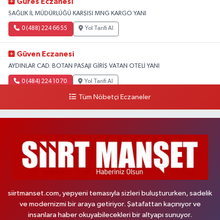
Güres Eczanesi
SAĞLIK İL MÜDÜRLÜĞÜ KARŞISI MNG KARGO YANI
0 (488) 224 66 55
Yol Tarifi Al
Güven Eczanesi
AYDINLAR CAD. BOTAN PASAJI GİRİŞ VATAN OTELİ YANI
0 (484) 224 10 70
Yol Tarifi Al
Tüm Nöbetçi Eczaneler
siirtmanset.com, yepyeni temasıyla sizleri buluştururken, sadelik
ve modernizmi bir araya getiriyor. Şatafattan kaçınıyor ve
insanlara haber okuyabilecekleri bir altyapı sunuyor.