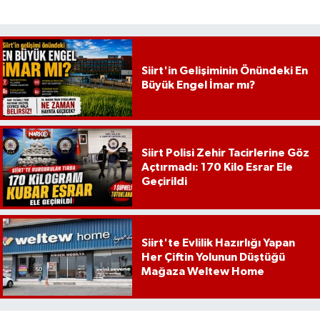
Siirt'in Gelişiminin Önündeki En
Büyük Engel İmar mı?
Siirt Polisi Zehir Tacirlerine Göz
Açtırmadı: 170 Kilo Esrar Ele
Geçirildi
Siirt'te Evlilik Hazırlığı Yapan
Her Çiftin Yolunun Düştüğü
Mağaza Weltew Home