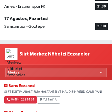
Amed - Erzurumspor FK
21:30
17 Ağustos, Pazartesi
Samsunspor - Göztepe
21:30
Siirt Merkez Nöbetçi Eczaneler
Barıs Eczanesi
SİİRT EĞİTİM ARAŞTIRMA HASTANESİ VE HALİD BİN VELİD CAMİİ YANI
0 (484) 223 14 54
Yol Tarifi Al