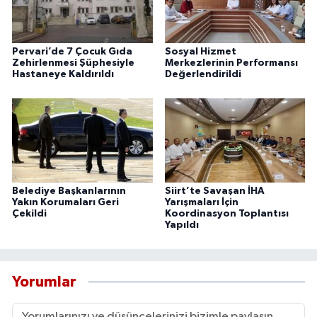
Pervari’de 7 Çocuk Gıda
Sosyal Hizmet
Zehirlenmesi Şüphesiyle
Merkezlerinin Performansı
Hastaneye Kaldırıldı
Değerlendirildi
Belediye Başkanlarının
Siirt’te Savaşan İHA
Yakın Korumaları Geri
Yarışmaları İçin
Çekildi
Koordinasyon Toplantısı
Yapıldı
Yorumlar