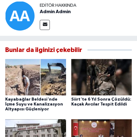
EDITÖR HAKKINDA
Admin Admin
Bunlar da ilginizi çekebilir
Kayabağlar Beldesi'nde
Siirt'te 6 Yıl Sonra Çözüldü:
İçme Suyu ve Kanalizasyon
Kaçak Avcılar Tespit Edildi
Altyapısı Güçleniyor