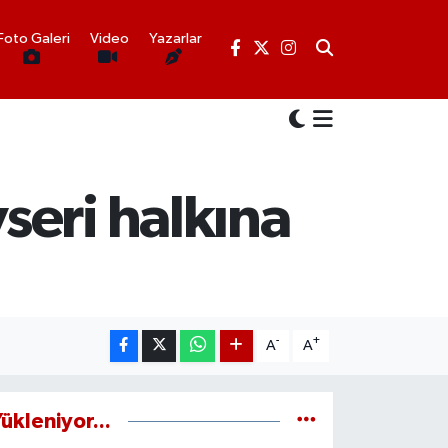
Foto Galeri
Video
Yazarlar
seri halkına
-
+
A
A
ükleniyor...