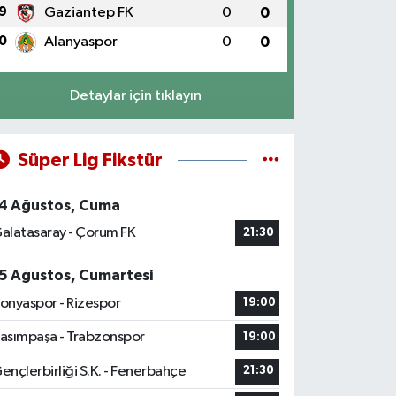
9
Gaziantep FK
0
0
0
Alanyaspor
0
0
Detaylar için tıklayın
Süper Lig Fikstür
4 Ağustos, Cuma
alatasaray - Çorum FK
21:30
5 Ağustos, Cumartesi
onyaspor - Rizespor
19:00
asımpaşa - Trabzonspor
19:00
ençlerbirliği S.K. - Fenerbahçe
21:30