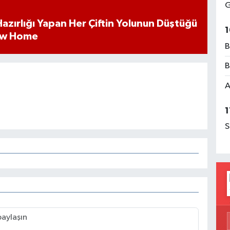
G
k Hazırlığı Yapan Her Çiftin Yolunun Düştüğü
1
ew Home
B
B
A
1
S