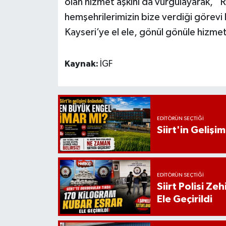
olan hizmet aşkını da vurgulayarak, “
hemşehrilerimizin bize verdiği görevi 
Kayseri’ye el ele, gönül gönüle hiz
Kaynak:
İGF
EDITÖRÜN SEÇTIĞI
Siirt'in Geliş
EDITÖRÜN SEÇTIĞI
Siirt Polisi Ze
Ele Geçirildi