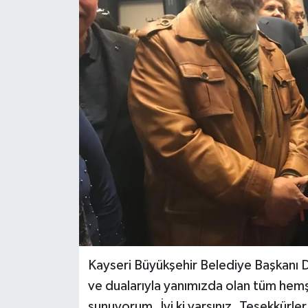
Kayseri Büyükşehir Belediye Başkanı D
ve dualarıyla yanımızda olan tüm hemş
sunuyorum. İyi ki varsınız. Teşekkürle