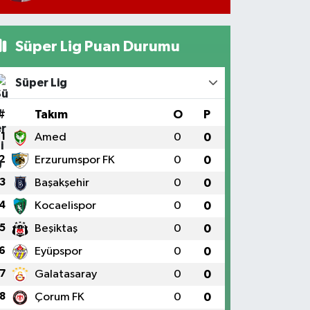
Süper Lig Puan Durumu
Süper Lig
#
Takım
O
P
1
Amed
0
0
2
Erzurumspor FK
0
0
3
Başakşehir
0
0
4
Kocaelispor
0
0
5
Beşiktaş
0
0
6
Eyüpspor
0
0
7
Galatasaray
0
0
8
Çorum FK
0
0