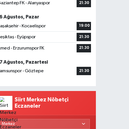
aziantep FK - Alanyaspor
21:30
6 Ağustos, Pazar
aşakşehir - Kocaelispor
19:00
eşiktaş - Eyüpspor
21:30
med - Erzurumspor FK
21:30
7 Ağustos, Pazartesi
amsunspor - Göztepe
21:30
Siirt Merkez Nöbetçi
Eczaneler