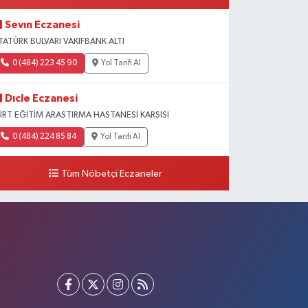
Sevın Eczanesi
TATÜRK BULVARI VAKIFBANK ALTI
0 (484) 223 45 90
Yol Tarifi Al
Dıcle Eczanesi
İİRT EĞİTİM ARAŞTIRMA HASTANESİ KARŞISI
0 (484) 224 85 84
Yol Tarifi Al
Tüm Nöbetçi Eczaneler