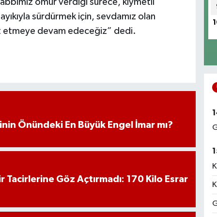
Rabbimiz ömür verdiği sürece, kıymetli
layıkıyla sürdürmek için, sevdamız olan
1
met etmeye devam edeceğiz” dedi.
1
iminin Önündeki En Büyük Engel İmar mı?
G
1
K
hir Tacirlerine Göz Açtırmadı: 170 Kilo Esrar
K
G