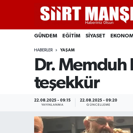
GÜNDEM
Siirt Nöbetçi Eczaneler
GÜNDEM
EĞİTİM
SİYASET
EKONOM
EĞİTİM
Siirt Hava Durumu
HABERLER
YAŞAM
SİYASET
Siirt Namaz Vakitleri
Dr. Memduh B
EKONOMİ
Siirt Trafik Yoğunluk Haritası
teşekkür
SPOR
Süper Lig Puan Durumu ve Fikstür
İLÇELER
Tüm Manşetler
22.08.2025 - 09:15
22.08.2025 - 09:20
YAYINLANMA
GÜNCELLEME
KÜLTÜR-SANAT
Son Dakika Haberleri
SAĞLIK-YAŞAM
Haber Arşivi