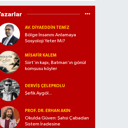
Yazarlar
AV. DIYAEDDIN TEMIZ
Bölge İnsanını Anlamaya
Sosyoloji Yeter Mi?
MISAFIR KALEM
Siirt'in kapı, Batman'ın gönül
komşusu köyler
DERVIŞ ÇELEPKOLU
Şefik Aygöl...
PROF. DR. ERHAN AKIN
Okulda Güven: Şahsi Çabadan
Sistem İradesine