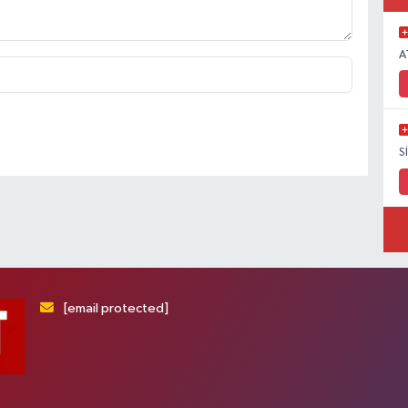
A
S
[email protected]