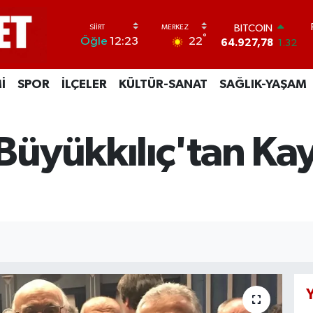
BITCOIN
°
22
Öğle
12:23
64.927,78
1.32
DOLAR
47,5894
0.08
İ
SPOR
İLÇELER
KÜLTÜR-SANAT
SAĞLIK-YAŞAM
EURO
55,0398
-0.02
STERLİN
64,1581
0.16
üyükkılıç'tan Kay
GRAM ALTIN
6527.85
0.54
BİST100
13.703
11
Y