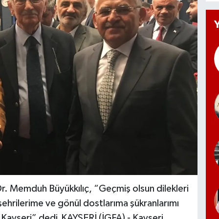
r. Memduh Büyükkılıç, “Geçmiş olsun dilekleri
ehrilerime ve gönül dostlarıma şükranlarımı
r Kayseri” dedi.KAYSERİ (İGFA) - Kayseri