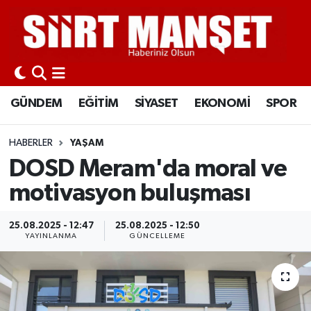
GÜNDEM
Siirt Nöbetçi Eczaneler
EĞİTİM
Siirt Hava Durumu
GÜNDEM
EĞİTİM
SİYASET
EKONOMİ
SPOR
SİYASET
Siirt Namaz Vakitleri
HABERLER
YAŞAM
EKONOMİ
Siirt Trafik Yoğunluk Haritası
DOSD Meram'da moral ve
motivasyon buluşması
SPOR
Süper Lig Puan Durumu ve Fikstür
25.08.2025 - 12:47
25.08.2025 - 12:50
İLÇELER
Tüm Manşetler
YAYINLANMA
GÜNCELLEME
KÜLTÜR-SANAT
Son Dakika Haberleri
SAĞLIK-YAŞAM
Haber Arşivi