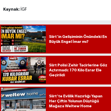
Kaynak:
İGF
Siirt'in Gelişiminin Önündeki En
Büyük Engel İmar mı?
Siirt Polisi Zehir Tacirlerine Göz
Açtırmadı: 170 Kilo Esrar Ele
Geçirildi
Siirt'te Evlilik Hazırlığı Yapan
Her Çiftin Yolunun Düştüğü
Mağaza Weltew Home