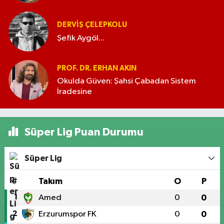
DERVIŞ ÇELEPKOLU
Şefik Aygöl...
PROF. DR. ERHAN AKIN
Okulda Güven: Şahsi Çabadan Sistem
İradesine
Süper Lig Puan Durumu
Süper Lig
#
Takım
O
P
1
Amed
0
0
2
Erzurumspor FK
0
0