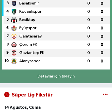
3
Başakşehir
0
0
4
Kocaelispor
0
0
5
Beşiktaş
0
0
6
Eyüpspor
0
0
7
Galatasaray
0
0
8
Çorum FK
0
0
9
Gaziantep FK
0
0
10
Alanyaspor
0
0
Detaylar için tıklayın
Süper Lig Fikstür
14 Ağustos, Cuma