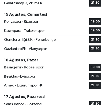
Galatasaray - Çorum FK
21:30
15 Ağustos, Cumartesi
Konyaspor - Rizespor
19:00
Kasımpaşa - Trabzonspor
19:00
Gençlerbirliği S.K. - Fenerbahçe
21:30
Gaziantep FK - Alanyaspor
21:30
16 Ağustos, Pazar
Başakşehir - Kocaelispor
19:00
Beşiktaş - Eyüpspor
21:30
Amed - Erzurumspor FK
21:30
17 Ağustos, Pazartesi
Samsunspor - Göztepe
21:30