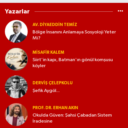
Yazarlar
AV. DIYAEDDIN TEMIZ
Bölge İnsanını Anlamaya Sosyoloji Yeter
Mi?
MISAFIR KALEM
Siirt'in kapı, Batman'ın gönül komşusu
köyler
DERVIŞ ÇELEPKOLU
Şefik Aygöl...
PROF. DR. ERHAN AKIN
Okulda Güven: Şahsi Çabadan Sistem
İradesine