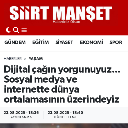
GÜNDEM
Siirt Nöbetçi Eczaneler
EĞİTİM
Siirt Hava Durumu
GÜNDEM
EĞİTİM
SİYASET
EKONOMİ
SPOR
SİYASET
Siirt Namaz Vakitleri
HABERLER
YAŞAM
EKONOMİ
Siirt Trafik Yoğunluk Haritası
Dijital çağın yorgunuyuz...
Sosyal medya ve
SPOR
Süper Lig Puan Durumu ve Fikstür
internette dünya
İLÇELER
Tüm Manşetler
ortalamasının üzerindeyiz
KÜLTÜR-SANAT
Son Dakika Haberleri
23.08.2025 - 18:36
23.08.2025 - 18:40
YAYINLANMA
GÜNCELLEME
SAĞLIK-YAŞAM
Haber Arşivi