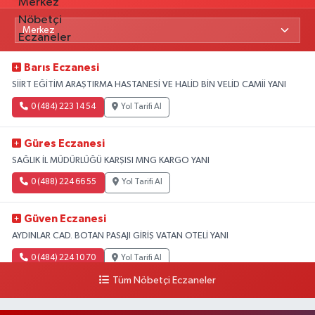
Barıs Eczanesi
SİİRT EĞİTİM ARAŞTIRMA HASTANESİ VE HALİD BİN VELİD CAMİİ YANI
0 (484) 223 14 54
Yol Tarifi Al
Güres Eczanesi
SAĞLIK İL MÜDÜRLÜĞÜ KARŞISI MNG KARGO YANI
0 (488) 224 66 55
Yol Tarifi Al
Güven Eczanesi
AYDINLAR CAD. BOTAN PASAJI GİRİŞ VATAN OTELİ YANI
0 (484) 224 10 70
Yol Tarifi Al
Tüm Nöbetçi Eczaneler