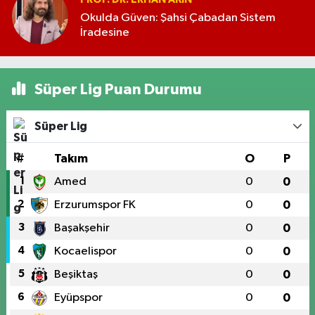
Okulda Güven: Şahsi Çabadan Sistem
İradesine
Süper Lig Puan Durumu
Süper Lig
#
Takım
O
P
1
Amed
0
0
2
Erzurumspor FK
0
0
3
Başakşehir
0
0
4
Kocaelispor
0
0
5
Beşiktaş
0
0
6
Eyüpspor
0
0