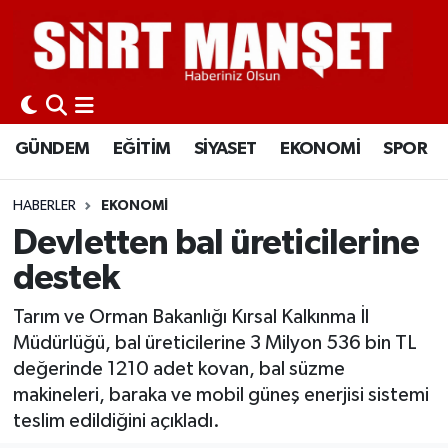
GÜNDEM
Siirt Nöbetçi Eczaneler
EĞİTİM
Siirt Hava Durumu
GÜNDEM
EĞİTİM
SİYASET
EKONOMİ
SPOR
SİYASET
Siirt Namaz Vakitleri
HABERLER
EKONOMİ
EKONOMİ
Siirt Trafik Yoğunluk Haritası
Devletten bal üreticilerine
destek
SPOR
Süper Lig Puan Durumu ve Fikstür
Tarım ve Orman Bakanlığı Kırsal Kalkınma İl
İLÇELER
Tüm Manşetler
Müdürlüğü, bal üreticilerine 3 Milyon 536 bin TL
değerinde 1210 adet kovan, bal süzme
KÜLTÜR-SANAT
Son Dakika Haberleri
makineleri, baraka ve mobil güneş enerjisi sistemi
teslim edildiğini açıkladı.
SAĞLIK-YAŞAM
Haber Arşivi