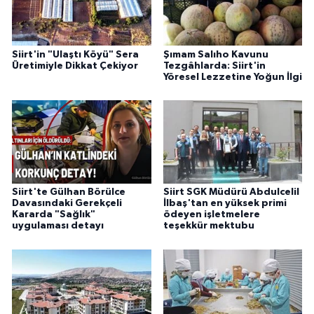
Siirt'in "Ulaştı Köyü" Sera
Şımam Salıho Kavunu
Üretimiyle Dikkat Çekiyor
Tezgâhlarda: Siirt'in
Yöresel Lezzetine Yoğun İlgi
Siirt'te Gülhan Börülce
Siirt SGK Müdürü Abdulcelil
Davasındaki Gerekçeli
İlbaş'tan en yüksek primi
Kararda "Sağlık"
ödeyen işletmelere
uygulaması detayı
teşekkür mektubu