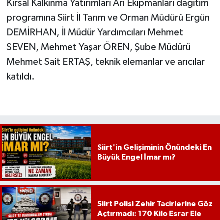
Kırsal Kalkınma Yatırımları Arı Ekipmanları dağıtım
programına Siirt İl Tarım ve Orman Müdürü Ergün
DEMİRHAN, İl Müdür Yardımcıları Mehmet
SEVEN, Mehmet Yaşar ÖREN, Şube Müdürü
Mehmet Sait ERTAŞ, teknik elemanlar ve arıcılar
katıldı.
Siirt'in Gelişiminin Önündeki En
Büyük Engel İmar mı?
Siirt Polisi Zehir Tacirlerine Göz
Açtırmadı: 170 Kilo Esrar Ele