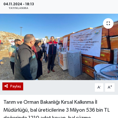
04.11.2024 - 18:13
YAYINLANMA
Paylaş
-
+
A
A
Tarım ve Orman Bakanlığı Kırsal Kalkınma İl
Müdürlüğü, bal üreticilerine 3 Milyon 536 bin TL
değerinde 1210 adet kovan, bal süzme