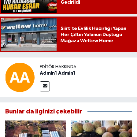
Geçirildi
Siirt'te Evlilik Hazırlığı Yapan
Her Çiftin Yolunun Düştüğü
Mağaza Weltew Home
EDITÖR HAKKINDA
Admin1 Admin1
Bunlar da ilginizi çekebilir