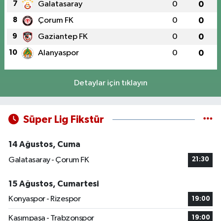
7
Galatasaray
0
0
8
Çorum FK
0
0
9
Gaziantep FK
0
0
10
Alanyaspor
0
0
Detaylar için tıklayın
Süper Lig Fikstür
14 Ağustos, Cuma
Galatasaray - Çorum FK
21:30
15 Ağustos, Cumartesi
Konyaspor - Rizespor
19:00
Kasımpaşa - Trabzonspor
19:00