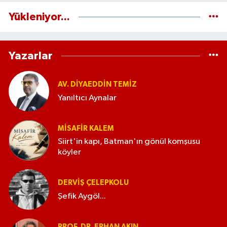
Yükleniyor...
Yazarlar
AV. DIYAEDDIN TEMIZ
Yanıltıcı Aynalar
MISAFIR KALEM
Siirt'in kapı, Batman'ın gönül komşusu
köyler
DERVIŞ ÇELEPKOLU
Şefik Aygöl...
PROF. DR. ERHAN AKIN