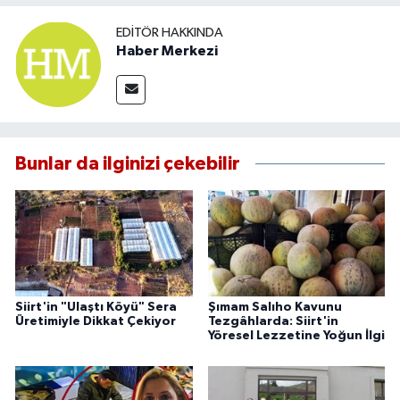
EDITÖR HAKKINDA
Haber Merkezi
Bunlar da ilginizi çekebilir
Siirt'in "Ulaştı Köyü" Sera
Şımam Salıho Kavunu
Üretimiyle Dikkat Çekiyor
Tezgâhlarda: Siirt'in
Yöresel Lezzetine Yoğun İlgi