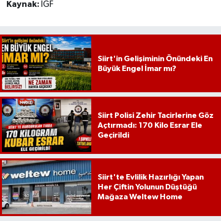
Kaynak:
İGF
Siirt'in Gelişiminin Önündeki En
Büyük Engel İmar mı?
Siirt Polisi Zehir Tacirlerine Göz
Açtırmadı: 170 Kilo Esrar Ele
Geçirildi
Siirt'te Evlilik Hazırlığı Yapan
Her Çiftin Yolunun Düştüğü
Mağaza Weltew Home