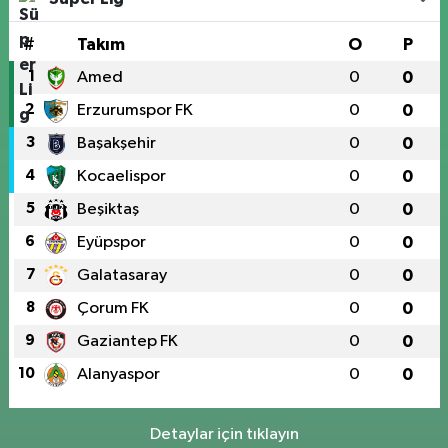
#
Takım
O
P
1
Amed
0
0
2
Erzurumspor FK
0
0
3
Başakşehir
0
0
4
Kocaelispor
0
0
5
Beşiktaş
0
0
6
Eyüpspor
0
0
7
Galatasaray
0
0
8
Çorum FK
0
0
9
Gaziantep FK
0
0
10
Alanyaspor
0
0
Detaylar için tıklayın