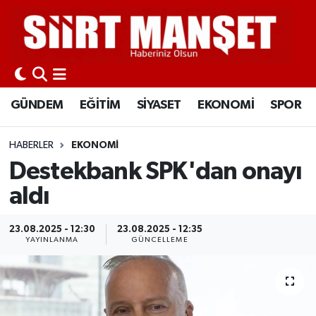
GÜNDEM
Siirt Nöbetçi Eczaneler
EĞİTİM
Siirt Hava Durumu
GÜNDEM
EĞİTİM
SİYASET
EKONOMİ
SPOR
SİYASET
Siirt Namaz Vakitleri
HABERLER
EKONOMİ
EKONOMİ
Siirt Trafik Yoğunluk Haritası
Destekbank SPK'dan onayı
aldı
SPOR
Süper Lig Puan Durumu ve Fikstür
23.08.2025 - 12:30
23.08.2025 - 12:35
İLÇELER
Tüm Manşetler
YAYINLANMA
GÜNCELLEME
KÜLTÜR-SANAT
Son Dakika Haberleri
SAĞLIK-YAŞAM
Haber Arşivi