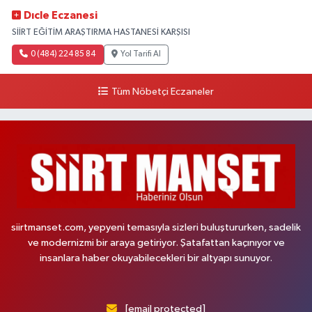
Dıcle Eczanesi
SİİRT EĞİTİM ARAŞTIRMA HASTANESİ KARŞISI
0 (484) 224 85 84
Yol Tarifi Al
Tüm Nöbetçi Eczaneler
siirtmanset.com, yepyeni temasıyla sizleri buluştururken, sadelik
ve modernizmi bir araya getiriyor. Şatafattan kaçınıyor ve
insanlara haber okuyabilecekleri bir altyapı sunuyor.
[email protected]