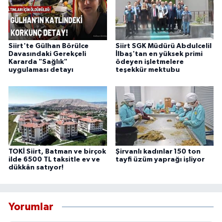
Siirt'te Gülhan Börülce
Siirt SGK Müdürü Abdulcelil
Davasındaki Gerekçeli
İlbaş'tan en yüksek primi
Kararda "Sağlık"
ödeyen işletmelere
uygulaması detayı
teşekkür mektubu
TOKİ Siirt, Batman ve birçok
Şirvanlı kadınlar 150 ton
ilde 6500 TL taksitle ev ve
tayfi üzüm yaprağı işliyor
dükkân satıyor!
Yorumlar