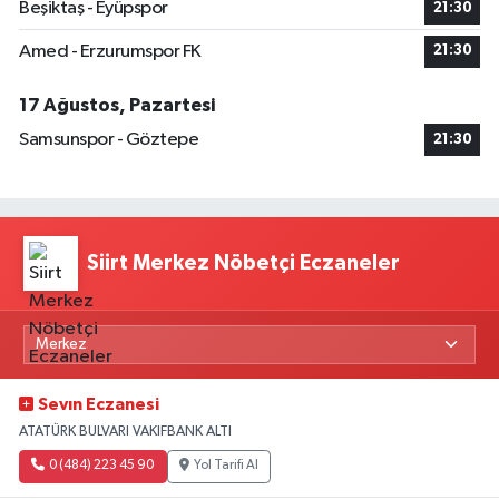
Beşiktaş - Eyüpspor
21:30
Amed - Erzurumspor FK
21:30
17 Ağustos, Pazartesi
Samsunspor - Göztepe
21:30
Siirt Merkez Nöbetçi Eczaneler
Sevın Eczanesi
ATATÜRK BULVARI VAKIFBANK ALTI
0 (484) 223 45 90
Yol Tarifi Al