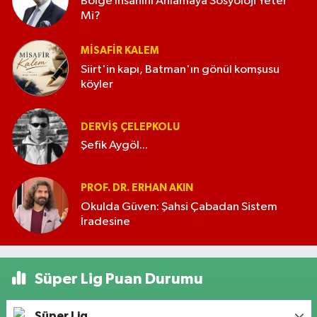
Bölge İnsanını Anlamaya Sosyoloji Yeter
Mi?
MISAFIR KALEM
Siirt'in kapı, Batman'ın gönül komşusu
köyler
DERVIŞ ÇELEPKOLU
Şefik Aygöl...
PROF. DR. ERHAN AKIN
Okulda Güven: Şahsi Çabadan Sistem
İradesine
Süper Lig Puan Durumu
Süper Lig