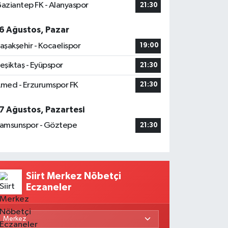
aziantep FK - Alanyaspor
21:30
6 Ağustos, Pazar
aşakşehir - Kocaelispor
19:00
eşiktaş - Eyüpspor
21:30
med - Erzurumspor FK
21:30
7 Ağustos, Pazartesi
amsunspor - Göztepe
21:30
Siirt Merkez Nöbetçi
Eczaneler