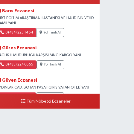
Barıs Eczanesi
İİRT EĞİTİM ARAŞTIRMA HASTANESİ VE HALİD BİN VELİD
AMİİ YANI
0 (484) 223 14 54
Yol Tarifi Al
Güres Eczanesi
AĞLIK İL MÜDÜRLÜĞÜ KARŞISI MNG KARGO YANI
0 (488) 224 66 55
Yol Tarifi Al
Güven Eczanesi
YDINLAR CAD. BOTAN PASAJI GİRİŞ VATAN OTELİ YANI
0 (484) 224 10 70
Yol Tarifi Al
Tüm Nöbetçi Eczaneler