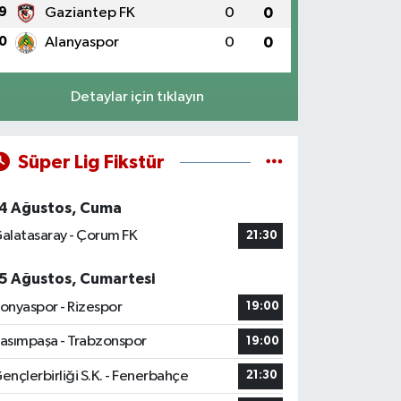
9
Gaziantep FK
0
0
0
Alanyaspor
0
0
Detaylar için tıklayın
Süper Lig Fikstür
4 Ağustos, Cuma
alatasaray - Çorum FK
21:30
5 Ağustos, Cumartesi
onyaspor - Rizespor
19:00
asımpaşa - Trabzonspor
19:00
ençlerbirliği S.K. - Fenerbahçe
21:30