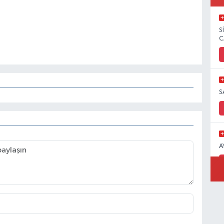
S
C
S
A