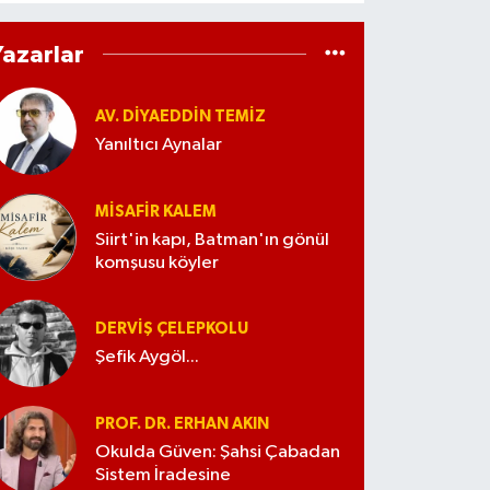
Yazarlar
AV. DIYAEDDIN TEMIZ
Yanıltıcı Aynalar
MISAFIR KALEM
Siirt'in kapı, Batman'ın gönül
komşusu köyler
DERVIŞ ÇELEPKOLU
Şefik Aygöl...
PROF. DR. ERHAN AKIN
Okulda Güven: Şahsi Çabadan
Sistem İradesine