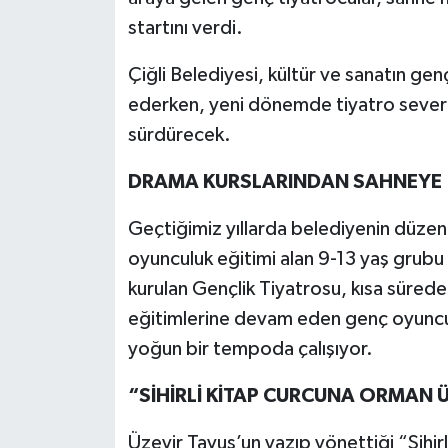
startını verdi.
Çiğli Belediyesi, kültür ve sanatın gen
ederken, yeni dönemde tiyatro severler
sürdürecek.
DRAMA KURSLARINDAN SAHNEYE
Geçtiğimiz yıllarda belediyenin düzen
oyunculuk eğitimi alan 9-13 yaş grubu 
kurulan Gençlik Tiyatrosu, kısa süred
eğitimlerine devam eden genç oyuncula
yoğun bir tempoda çalışıyor.
“SİHİRLİ KİTAP CURCUNA ORMAN Ü
Üzeyir Tavuş’un yazıp yönettiği “Sihir