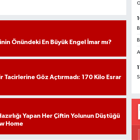
G
1
B
B
iminin Önündeki En Büyük Engel İmar mı?
A
1
hir Tacirlerine Göz Açtırmadı: 170 Kilo Esrar
S
k Hazırlığı Yapan Her Çiftin Yolunun Düştüğü
ew Home