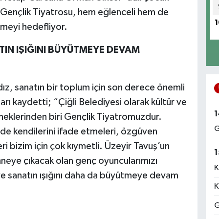
an Gençlik Tiyatrosu, hem eğlenceli hem de
1
emeyi hedefliyor.
TIN IŞIĞINI BÜYÜTMEYE DEVAM
ız, sanatın bir toplum için son derece önemli
rı kaydetti; “Çiğli Belediyesi olarak kültür ve
1
neklerinden biri Gençlik Tiyatromuzdur.
G
de kendilerini ifade etmeleri, özgüven
ri bizim için çok kıymetli. Üzeyir Tavuş’un
1
hneye çıkacak olan genç oyuncularımızı
K
 ve sanatın ışığını daha da büyütmeye devam
K
G