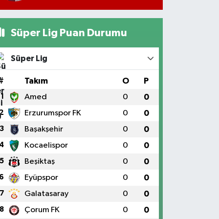
Süper Lig Puan Durumu
Süper Lig
#
Takım
O
P
1
Amed
0
0
2
Erzurumspor FK
0
0
3
Başakşehir
0
0
4
Kocaelispor
0
0
5
Beşiktaş
0
0
6
Eyüpspor
0
0
7
Galatasaray
0
0
8
Çorum FK
0
0