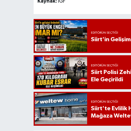
Kaynak:
İGF
EDITÖRÜN SEÇTIĞI
Siirt'in Geliş
EDITÖRÜN SEÇTIĞI
Siirt Polisi Ze
Ele Geçirildi
EDITÖRÜN SEÇTIĞI
Siirt'te Evlili
Mağaza Welt