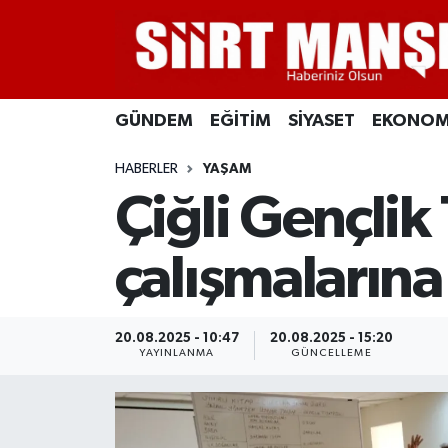
GÜNDEM
Siirt Nöbetçi Eczaneler
GÜNDEM
EĞİTİM
SİYASET
EKONOM
EĞİTİM
Siirt Hava Durumu
HABERLER
YAŞAM
SİYASET
Siirt Namaz Vakitleri
Çiğli Gençlik
EKONOMİ
Siirt Trafik Yoğunluk Haritası
çalışmalarına
SPOR
Süper Lig Puan Durumu ve Fikstür
İLÇELER
Tüm Manşetler
20.08.2025 - 10:47
20.08.2025 - 15:20
YAYINLANMA
GÜNCELLEME
KÜLTÜR-SANAT
Son Dakika Haberleri
SAĞLIK-YAŞAM
Haber Arşivi