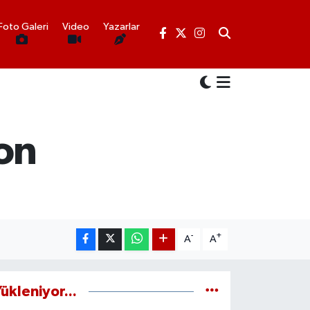
Foto Galeri
Video
Yazarlar
zon
-
+
A
A
ükleniyor...