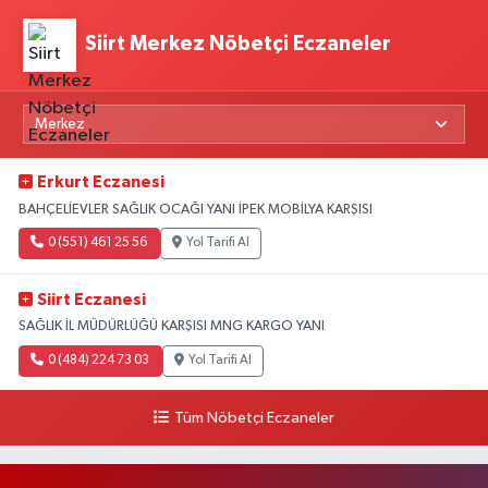
Siirt Merkez Nöbetçi Eczaneler
Erkurt Eczanesi
BAHÇELİEVLER SAĞLIK OCAĞI YANI İPEK MOBİLYA KARŞISI
0 (551) 461 25 56
Yol Tarifi Al
Siirt Eczanesi
SAĞLIK İL MÜDÜRLÜĞÜ KARŞISI MNG KARGO YANI
0 (484) 224 73 03
Yol Tarifi Al
Tüm Nöbetçi Eczaneler