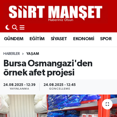
GÜNDEM
Siirt Nöbetçi Eczaneler
EĞİTİM
Siirt Hava Durumu
GÜNDEM
EĞİTİM
SİYASET
EKONOMİ
SPOR
SİYASET
Siirt Namaz Vakitleri
HABERLER
YAŞAM
EKONOMİ
Siirt Trafik Yoğunluk Haritası
Bursa Osmangazi'den
örnek afet projesi
SPOR
Süper Lig Puan Durumu ve Fikstür
24.08.2025 - 12:39
24.08.2025 - 12:45
İLÇELER
Tüm Manşetler
YAYINLANMA
GÜNCELLEME
KÜLTÜR-SANAT
Son Dakika Haberleri
SAĞLIK-YAŞAM
Haber Arşivi