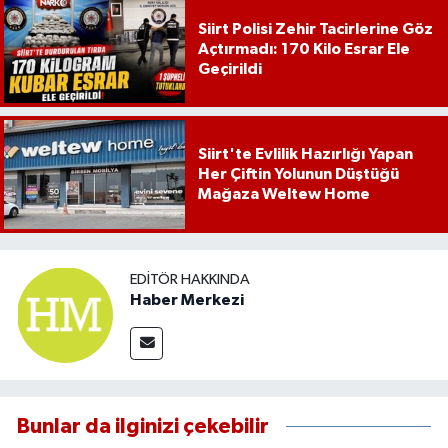
Siirt Polisi Zehir Tacirlerine Göz
Açtırmadı: 170 Kilo Esrar Ele
Geçirildi
Siirt'te Evlilik Hazırlığı Yapan
Her Çiftin Yolunun Düştüğü
Mağaza Weltew Home
EDITÖR HAKKINDA
Haber Merkezi
Bunlar da ilginizi çekebilir