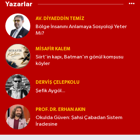
Yazarlar
AV. DIYAEDDIN TEMIZ
Bölge İnsanını Anlamaya Sosyoloji Yeter
Mi?
MISAFIR KALEM
Siirt'in kapı, Batman'ın gönül komşusu
köyler
DERVIŞ ÇELEPKOLU
Şefik Aygöl...
PROF. DR. ERHAN AKIN
Okulda Güven: Şahsi Çabadan Sistem
İradesine