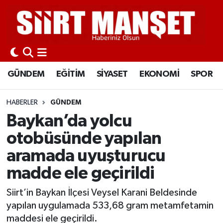
GÜNDEM
Siirt Nöbetçi Eczaneler
EĞİTİM
Siirt Hava Durumu
GÜNDEM
EĞİTİM
SİYASET
EKONOMİ
SPOR
SİYASET
Siirt Namaz Vakitleri
HABERLER
GÜNDEM
EKONOMİ
Siirt Trafik Yoğunluk Haritası
Baykan’da yolcu
otobüsünde yapılan
SPOR
Süper Lig Puan Durumu ve Fikstür
aramada uyuşturucu
İLÇELER
Tüm Manşetler
madde ele geçirildi
KÜLTÜR-SANAT
Son Dakika Haberleri
Siirt’in Baykan İlçesi Veysel Karani Beldesinde
yapılan uygulamada 533,68 gram metamfetamin
SAĞLIK-YAŞAM
Haber Arşivi
maddesi ele geçirildi.