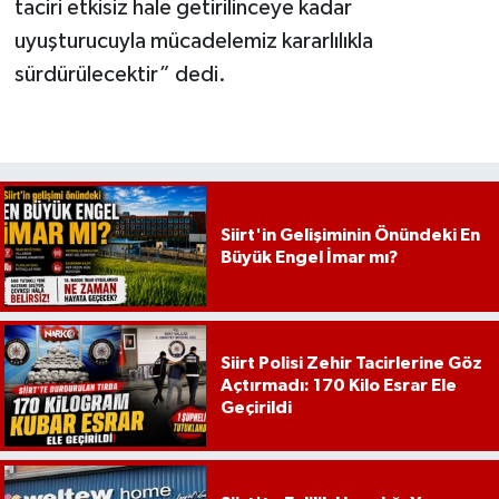
taciri etkisiz hale getirilinceye kadar
uyuşturucuyla mücadelemiz kararlılıkla
sürdürülecektir” dedi.
Siirt'in Gelişiminin Önündeki En
Büyük Engel İmar mı?
Siirt Polisi Zehir Tacirlerine Göz
Açtırmadı: 170 Kilo Esrar Ele
Geçirildi