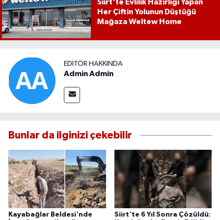
Siirt'te Evlilik Hazırlığı Yapan
Her Çiftin Yolunun Düştüğü
Mağaza Weltew Home
EDITÖR HAKKINDA
Admin Admin
Bunlar da ilginizi çekebilir
Kayabağlar Beldesi'nde
Siirt'te 6 Yıl Sonra Çözüldü: