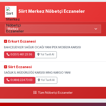
Siirt Merkez Nöbetçi Eczaneler
Erkurt Eczanesi
BAHÇELİEVLER SAĞLIK OCAĞI YANI İPEK MOBİLYA KARŞISI
0 (551) 461 25 56
Yol Tarifi Al
Siirt Eczanesi
SAĞLIK İL MÜDÜRLÜĞÜ KARŞISI MNG KARGO YANI
0 (484) 224 73 03
Yol Tarifi Al
Tüm Nöbetçi Eczaneler