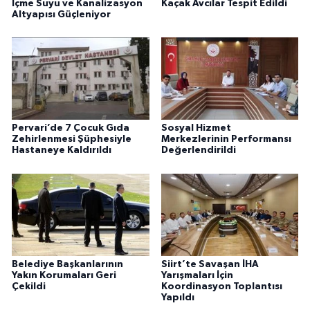
İçme Suyu ve Kanalizasyon
Kaçak Avcılar Tespit Edildi
Altyapısı Güçleniyor
Pervari’de 7 Çocuk Gıda
Sosyal Hizmet
Zehirlenmesi Şüphesiyle
Merkezlerinin Performansı
Hastaneye Kaldırıldı
Değerlendirildi
Belediye Başkanlarının
Siirt’te Savaşan İHA
Yakın Korumaları Geri
Yarışmaları İçin
Çekildi
Koordinasyon Toplantısı
Yapıldı