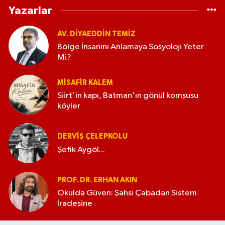
Yazarlar
AV. DIYAEDDIN TEMIZ
Bölge İnsanını Anlamaya Sosyoloji Yeter
Mi?
MISAFIR KALEM
Siirt'in kapı, Batman'ın gönül komşusu
köyler
DERVIŞ ÇELEPKOLU
Şefik Aygöl...
PROF. DR. ERHAN AKIN
Okulda Güven: Şahsi Çabadan Sistem
İradesine