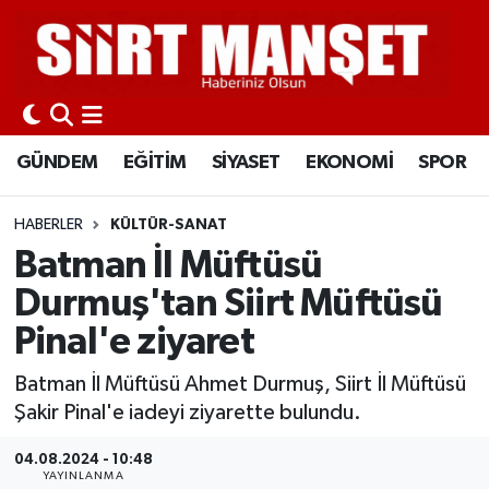
GÜNDEM
Siirt Nöbetçi Eczaneler
EĞİTİM
Siirt Hava Durumu
GÜNDEM
EĞİTİM
SİYASET
EKONOMİ
SPOR
SİYASET
Siirt Namaz Vakitleri
HABERLER
KÜLTÜR-SANAT
EKONOMİ
Siirt Trafik Yoğunluk Haritası
Batman İl Müftüsü
Durmuş'tan Siirt Müftüsü
SPOR
Süper Lig Puan Durumu ve Fikstür
Pinal'e ziyaret
İLÇELER
Tüm Manşetler
Batman İl Müftüsü Ahmet Durmuş, Siirt İl Müftüsü
Şakir Pinal'e iadeyi ziyarette bulundu.
KÜLTÜR-SANAT
Son Dakika Haberleri
04.08.2024 - 10:48
SAĞLIK-YAŞAM
Haber Arşivi
YAYINLANMA