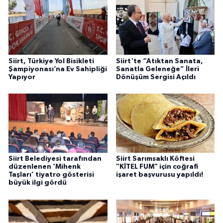
Siirt, Türkiye Yol Bisikleti
Siirt'te “Atıktan Sanata,
Şampiyonası’na Ev Sahipliği
Sanatla Geleneğe” İleri
Yapıyor
Dönüşüm Sergisi Açıldı
Siirt Belediyesi tarafından
Siirt Sarımsaklı Köftesi
düzenlenen ‘Mihenk
"KİTEL FUM" için coğrafi
Taşları’ tiyatro gösterisi
işaret başvurusu yapıldı!
büyük ilgi gördü