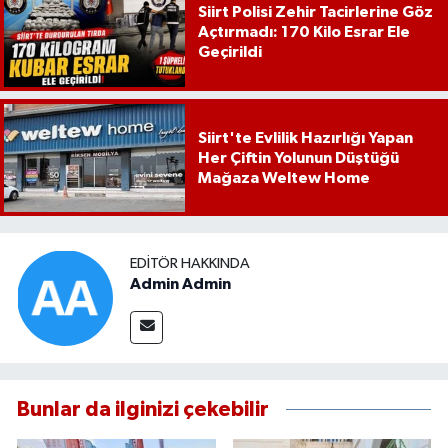
Siirt Polisi Zehir Tacirlerine Göz
Açtırmadı: 170 Kilo Esrar Ele
Geçirildi
Siirt'te Evlilik Hazırlığı Yapan
Her Çiftin Yolunun Düştüğü
Mağaza Weltew Home
EDITÖR HAKKINDA
Admin Admin
Bunlar da ilginizi çekebilir