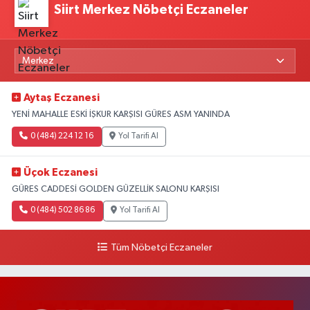
Siirt Merkez Nöbetçi Eczaneler
Aytaş Eczanesi
YENİ MAHALLE ESKİ İŞKUR KARŞISI GÜRES ASM YANINDA
0 (484) 224 12 16
Yol Tarifi Al
Üçok Eczanesi
GÜRES CADDESİ GOLDEN GÜZELLİK SALONU KARŞISI
0 (484) 502 86 86
Yol Tarifi Al
Tüm Nöbetçi Eczaneler