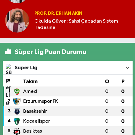
PROF. DR. ERHAN AKIN
Okulda Güven: Şahsi Çabadan Sistem
İradesine
Süper Lig Puan Durumu
Süper Lig
#
Takım
O
P
1
Amed
0
0
2
Erzurumspor FK
0
0
3
Başakşehir
0
0
4
Kocaelispor
0
0
5
Beşiktaş
0
0