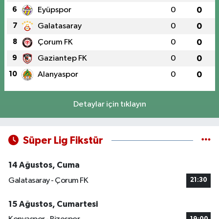
6
Eyüpspor
0
0
7
Galatasaray
0
0
8
Çorum FK
0
0
9
Gaziantep FK
0
0
10
Alanyaspor
0
0
Detaylar için tıklayın
Süper Lig Fikstür
14 Ağustos, Cuma
Galatasaray - Çorum FK
21:30
15 Ağustos, Cumartesi