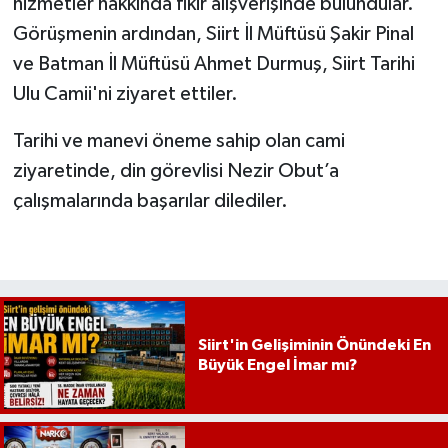
hizmetler hakkında fikir alışverişinde bulundular.
Görüşmenin ardından, Siirt İl Müftüsü Şakir Pinal
ve Batman İl Müftüsü Ahmet Durmuş, Siirt Tarihi
Ulu Camii'ni ziyaret ettiler.
Tarihi ve manevi öneme sahip olan cami
ziyaretinde, din görevlisi Nezir Obut’a
çalışmalarında başarılar dilediler.
Siirt'in Gelişiminin Önündeki En
Büyük Engel İmar mı?