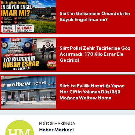
Siirt'in Gelişiminin Önündeki En
Büyük Engel İmar mı?
Siirt Polisi Zehir Tacirlerine Göz
Açtırmadı: 170 Kilo Esrar Ele
Geçirildi
Siirt'te Evlilik Hazırlığı Yapan
Her Çiftin Yolunun Düştüğü
Mağaza Weltew Home
EDITÖR HAKKINDA
Haber Merkezi