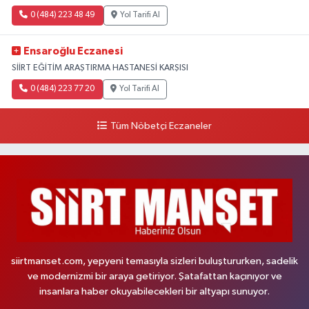
0 (484) 223 48 49
Yol Tarifi Al
Ensaroğlu Eczanesi
SİİRT EĞİTİM ARAŞTIRMA HASTANESİ KARŞISI
0 (484) 223 77 20
Yol Tarifi Al
Tüm Nöbetçi Eczaneler
siirtmanset.com, yepyeni temasıyla sizleri buluştururken, sadelik
ve modernizmi bir araya getiriyor. Şatafattan kaçınıyor ve
insanlara haber okuyabilecekleri bir altyapı sunuyor.