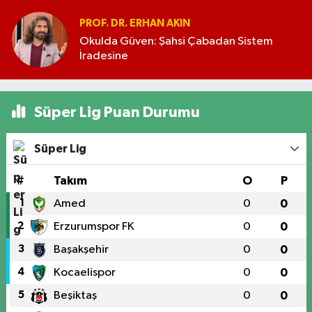
PROF. DR. ERHAN AKIN
Okulda Güven: Şahsi Çabadan Sistem
İradesine
Süper Lig Puan Durumu
Süper Lig
#
Takım
O
P
1
Amed
0
0
2
Erzurumspor FK
0
0
3
Başakşehir
0
0
4
Kocaelispor
0
0
5
Beşiktaş
0
0