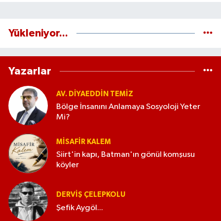
Yükleniyor...
Yazarlar
AV. DIYAEDDIN TEMIZ
Bölge İnsanını Anlamaya Sosyoloji Yeter
Mi?
MISAFIR KALEM
Siirt'in kapı, Batman'ın gönül komşusu
köyler
DERVIŞ ÇELEPKOLU
Şefik Aygöl...