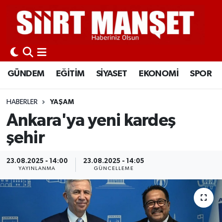
GÜNDEM
Siirt Nöbetçi Eczaneler
EĞİTİM
Siirt Hava Durumu
GÜNDEM
EĞİTİM
SİYASET
EKONOMİ
SPOR
SİYASET
Siirt Namaz Vakitleri
HABERLER
YAŞAM
EKONOMİ
Siirt Trafik Yoğunluk Haritası
Ankara'ya yeni kardeş
şehir
SPOR
Süper Lig Puan Durumu ve Fikstür
23.08.2025 - 14:00
23.08.2025 - 14:05
İLÇELER
Tüm Manşetler
YAYINLANMA
GÜNCELLEME
KÜLTÜR-SANAT
Son Dakika Haberleri
SAĞLIK-YAŞAM
Haber Arşivi