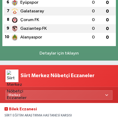
6
Eyüpspor
0
0
7
Galatasaray
0
0
8
Çorum FK
0
0
9
Gaziantep FK
0
0
10
Alanyaspor
0
0
Detaylar için tıklayın
Siirt Merkez Nöbetçi Eczaneler
Bilek Eczanesi
SİİRT EĞİTİM ARAŞTIRMA HASTANESİ KARŞISI