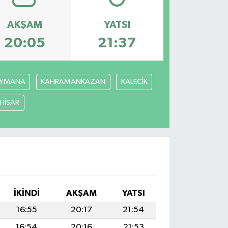
AKŞAM
YATSI
20:05
21:37
YMANA
KAHRAMANKAZAN
KALECİK
ÇHİSAR
İKINDI
AKŞAM
YATSI
16:55
20:17
21:54
16:54
20:16
21:53