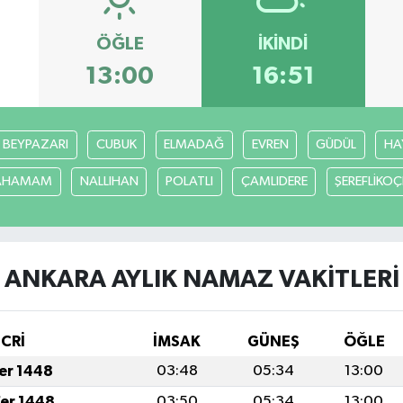
ÖĞLE
İKINDI
13:00
16:51
BEYPAZARI
CUBUK
ELMADAĞ
EVREN
GÜDÜL
HA
CAHAMAM
NALLIHAN
POLATLI
ÇAMLIDERE
ŞEREFLİKO
ANKARA AYLIK NAMAZ VAKITLERI
İCRİ
İMSAK
GÜNEŞ
ÖĞLE
fer 1448
03:48
05:34
13:00
fer 1448
03:50
05:34
13:00