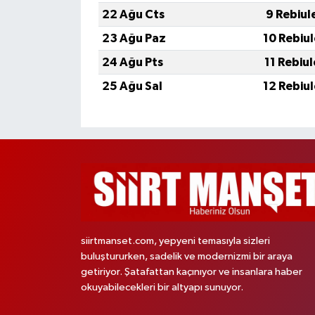
22 Ağu Cts
9 Rebiul
23 Ağu Paz
10 Rebiu
24 Ağu Pts
11 Rebiu
25 Ağu Sal
12 Rebiu
siirtmanset.com, yepyeni temasıyla sizleri
buluştururken, sadelik ve modernizmi bir araya
getiriyor. Şatafattan kaçınıyor ve insanlara haber
okuyabilecekleri bir altyapı sunuyor.