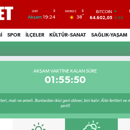
BITCOIN
°
38
Akşam
19:24
64.602,05
0.69
DOLAR
47,5986
0.06
İ
SPOR
İLÇELER
KÜLTÜR-SANAT
SAĞLIK-YAŞAM
EURO
55,0700
0.1
STERLİN
64,2438
0.21
GRAM ALTIN
6513.94
0.32
AKŞAM VAKTINE KALAN SÜRE
BİST100
01:55:49
13.768
48
ri, malı ve ameli. Bunlardan ikisi geri döner, biri kalır: Âile fertleri ve 
şerif)