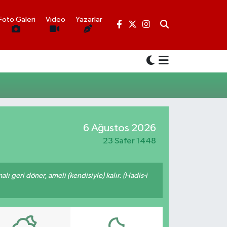
Foto Galeri
Video
Yazarlar
6 Ağustos 2026
23 Safer 1448
malı geri döner, ameli (kendisiyle) kalır. (Hadis-i