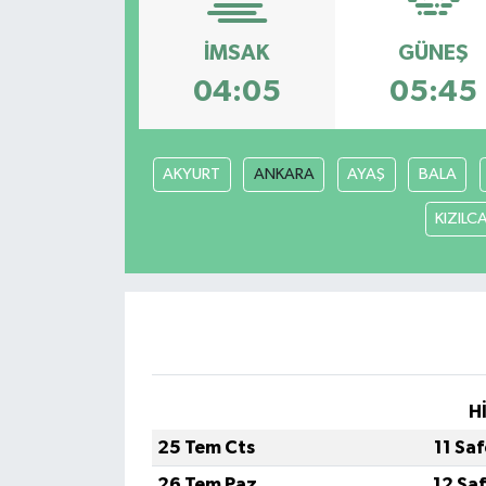
İMSAK
GÜNEŞ
04:05
05:45
AKYURT
ANKARA
AYAŞ
BALA
KIZIL
H
25 Tem Cts
11 Sa
26 Tem Paz
12 Sa